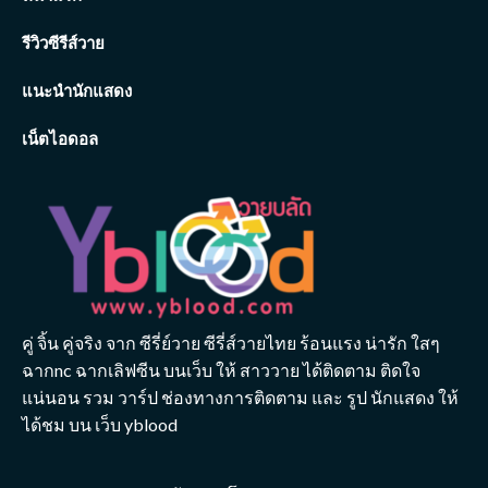
รีวิวซีรีส์วาย
แนะนำนักแสดง
เน็ตไอดอล
คู่ จิ้น คู่จริง จาก ซีรี่ย์วาย ซีรี่ส์วายไทย ร้อนแรง น่ารัก ใสๆ
ฉากnc ฉากเลิฟซีน บนเว็บ ให้ สาววาย ได้ติดตาม ติดใจ
แน่นอน รวม วาร์ป ช่องทางการติดตาม และ รูป นักแสดง ให้
ได้ชม บน เว็บ yblood