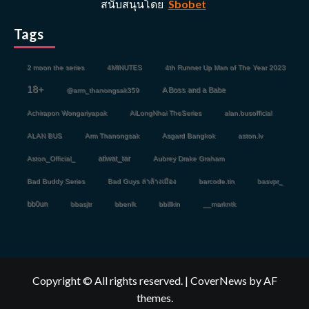
สนับสนุนโดย
Sbobet
Tags
2 moon the series
4MINUTES
4th Runner Up Man of The Year 2023
18+
A Boss and a Babe
@arm_thanongsak359
Achirapon Wongariyapak
AiLongNhai TheSeries
alan.busofficial
ALAN BUS
Arm Thanongsak
Asgard Bangkok
aston.lv
atiwat_tar
Aston_Official_
Aubrey Drake Graham
Bad Buddy Series
Bad Guys ล่าล้างเมือง
barcode.tin
basvpr_
bb0un
bbasjtr
bbenlk
bbillkin
__markntk
Copyright © All rights reserved.
|
CoverNews
by AF
themes.