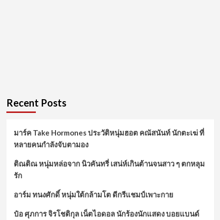
Recent Posts
มาร์ค Take Hormones ประวัติหนุ่มฮอต คณัสนันท์ นักตะเฆ่ ที่
หลายคนกำลังจับตามอง
ติณติณ หนุ่มหล่อจาก นิวคันทรี่ เสน่ห์เกินต้านจนสาว ๆ ตกหลุม
รัก
อาร์ม ทนงศักดิ์ หนุ่มใต้กล้ามโต ดีกรีแชมป์เพาะกาย
ป๋อ ศุภการ จิรโชติกุล เน็ตไอดอล นักร้องนักแสดง บอยแบนด์