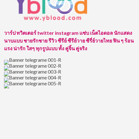
รัก
ซี
รีส์
แนว
พีเรียด
สไตล์
วาร์ป ทวิตเตอร์ twitter instagram แซ่บ เน็ตไอดอล นักแสดง
เมือง
นาบแบบ ชายรักชาย รีวิว ซีรีย์ ซีรีย์วาย ซีรี่ย์วายไทย ฟิน ๆ ร้อน
เหนือ
แรง น่ารัก ใสๆ ทุกรูปแบบ ทั้ง คู่จิ้น คู่จริง
สุด
อบอุ่น