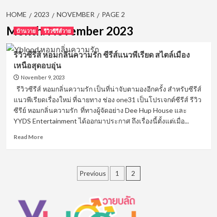
HOME
2023
NOVEMBER
PAGE 2
Month:
November 2023
บ้านวาย
รีวิวซีรีส์วาย
รีวิวซีรีส์ หอมกลิ่นความรัก ซีรีส์แนวพีเรียด สไตล์เมือง
เหนือสุดอบอุ่น
November 9, 2023
รีวิวซีรีส์ หอมกลิ่นความรัก เป็นที่น่าจับตามองอีกครั้ง สำหรับซีรีส์
แนวพีเรียดเรื่องใหม่ ที่ฉายทาง ช่อง one31 เป็นโปรเจกต์ซีรีส์ รีวิว
ซีรีย์ หอมกลิ่นความรัก ที่ทางผู้จัดอย่าง Dee Hup House และ
YYDS Entertainment ได้ออกมาประกาศ ถึงเรื่องนี้ตั้งแต่เมื่อ...
Read
Read More
more
about
รีวิว
Posts
ซี
Previous
1
2
รีส์
pagination
หอม
กลิ่น
ความ