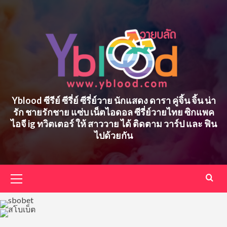
Skip
to
content
Yblood ซีรีย์ ซีรี่ย์ ซีรี่ย์วาย นักแสดง ดารา คู่จิ้น จิ้น น่า
รัก ชายรักชาย แซ่บ เน็ตไอดอล ซีรี่ย์วายไทย ซิกแพค
ไอจี ig ทวิตเตอร์ ให้ สาววาย ได้ ติดตาม วาร์ป และ ฟิน
ไปด้วยกัน
Primary
Menu