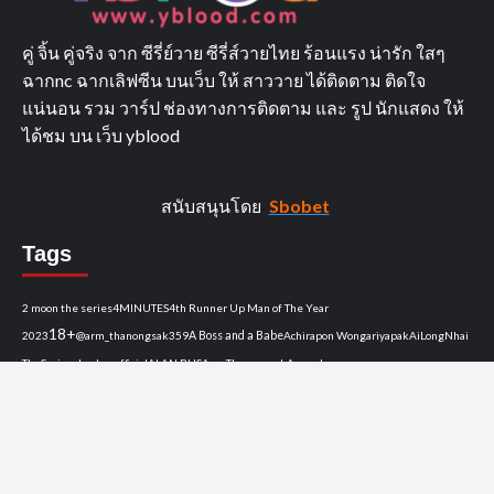
คู่ จิ้น คู่จริง จาก ซีรี่ย์วาย ซีรี่ส์วายไทย ร้อนแรง น่ารัก ใสๆ
ฉากnc ฉากเลิฟซีน บนเว็บ ให้ สาววาย ได้ติดตาม ติดใจ
แน่นอน รวม วาร์ป ช่องทางการติดตาม และ รูป นักแสดง ให้
ได้ชม บน เว็บ yblood
สนับสนุนโดย
Sbobet
Tags
2 moon the series
4MINUTES
4th Runner Up Man of The Year
18+
2023
@arm_thanongsak359
A Boss and a Babe
Achirapon Wongariyapak
AiLongNhai
TheSeries
alan.busofficial
ALAN BUS
Arm Thanongsak
Asgard
Bangkok
aston.lv
Aston_Official_
atiwat_tar
Aubrey Drake Graham
Bad Buddy Series
Bad
Guys ล่าล้างเมือง
barcode.tin
basvpr_
bb0un
bbasjtr
bbenlk
bbillkin
__markntk