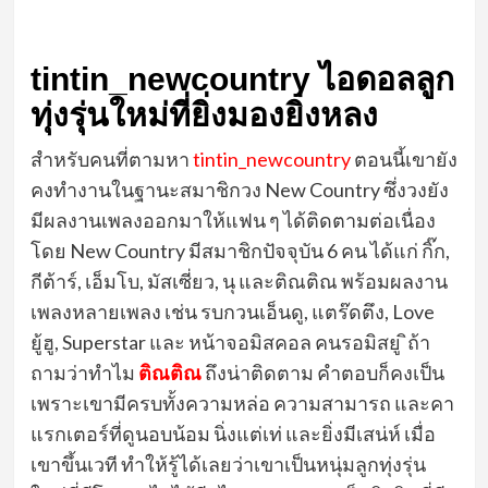
tintin_newcountry ไอดอลลูก
ทุ่งรุ่นใหม่ที่ยิ่งมองยิ่งหลง
สำหรับคนที่ตามหา
tintin_newcountry
ตอนนี้เขายัง
คงทำงานในฐานะสมาชิกวง New Country ซึ่งวงยัง
มีผลงานเพลงออกมาให้แฟน ๆ ได้ติดตามต่อเนื่อง
โดย New Country มีสมาชิกปัจจุบัน 6 คน ได้แก่ กิ๊ก,
กีต้าร์, เอ็มโบ, มัสเซี่ยว, นุ และติณติณ พร้อมผลงาน
เพลงหลายเพลง เช่น รบกวนเอ็นดู, แตร๊ดตึง, Love
ยู้ฮู, Superstar และ หน้าจอมิสคอล คนรอมิสยู ิ
ถ้า
ถามว่าทำไม
ติณติณ
ถึงน่าติดตาม คำตอบก็คงเป็น
เพราะเขามีครบทั้งความหล่อ ความสามารถ และคา
แรกเตอร์ที่ดูนอบน้อม นิ่งแต่เท่ และยิ่งมีเสน่ห์ เมื่อ
เขาขึ้นเวที ทำให้รู้ได้เลยว่าเขาเป็นหนุ่มลูกทุ่งรุ่น