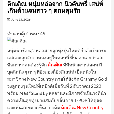
ติณติณ หนุ่มหล่อจาก นิวคันทรี่ เสน่ห์
เกินต้านจนสาว ๆ ตกหลุมรัก
June 15, 2026
จำนวนผู้เข้าชม :
45
หนุ่มนักร้องสุด
หล่อสายลูกทุ่งรุ่นใหม่ที่กำลังเป็นกระ
แสและถูกจับตามองอยู่ในตอนนี้ ที่บออกเลยว่าเอ่ย
ชื่อมาทุกคนต้องรู้จัก
ติณติณ
ที่มีหน้าตาหล่อคม มี
บุคลิกนิ่ง ๆ เท่ ๆ ที่ยิ่งมองก็ยิ่งมีเสน่ห์ เป็นหนึ่งใน
สมาชิกวง New Country ภายใต้สังกัด Grammy Gold
วงลูกทุ่งรุ่นใหม่ที่เดบิวต์เมื่อวันที่ 2 ธันวาคม 2022
พร้อมเพลง “Stand by หล่อ” และมีภาพจำเป็นวงที่นำ
ความเป็นลูกทุ่งมาผสมกับกลิ่นอาย T-POP ให้ดูสด
และทันสมัยมากขึ้นกว่าเดิม
ติณติณ New Country