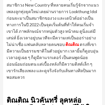
สมาชิกวง New Country ที่หลายคนเริ่มรู้จักจากแนว
เพลงลูกทุ่งยุคใหม่ เคยผ่านรายการ Lookthung Idol
ก่อนจะมาเป็นสมาชิกของวง และเดบิวต์อย่างเป็น
ทางการในปี 2022 เป็นจุดเริ่มต้นที่ทำให้คนเริ่มจำ
เขาได้ ภาพลักษณ์จากหนุ่มตัวสูง หน้าคม ดูนิ่งแต่มี
เสน่ห์ ยิ่งเวลาอยู่บนเวทีจะมีความเท่เป็นออร่าอย่าง
ไม่น่าเชื่อ
แฟนคลับหลายคนชอบ
ติณติณ
ตรงที่เขา
มีความเป็นธรรมชาติในตัวอยู่มาก เวลายิ้มก็ดูอบอุ่น
เวลาอยู่เฉย ๆ ก็ดูมีคาแรกเตอร์ เป็นคนพูดน้อย
อ่อนน้อมถ่อมตน แต่เบื้องหลังก็มีความติสต์เล็ก ๆ
เขารักเสียงเพลง และดูจริงจังกับเส้นทางศิลปินมาก
พอสมควร
ติณติณ นิวคันทรี่ ลุคหล่อ