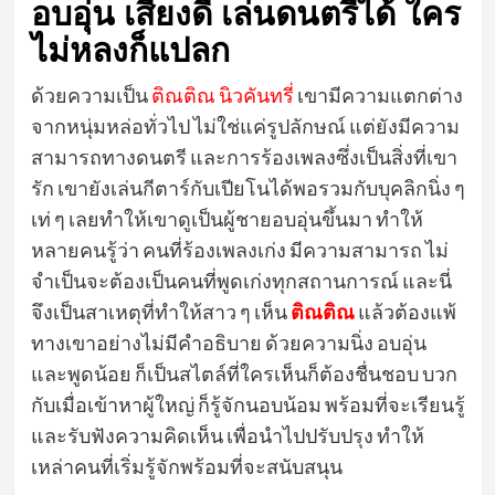
อบอุ่น เสียงดี เล่นดนตรีได้ ใคร
ไม่หลงก็แปลก
ด้วยความเป็น
ติณติณ นิวคันทรี่
เขามีความแตกต่าง
จากหนุ่มหล่อทั่วไป ไม่ใช่แค่รูปลักษณ์ แต่ยังมีความ
สามารถทางดนตรี และการร้องเพลงซึ่งเป็นสิ่งที่เขา
รัก เขายังเล่นกีตาร์กับเปียโนได้พอรวมกับบุคลิกนิ่ง ๆ
เท่ ๆ เลยทำให้เขาดูเป็นผู้ชายอบอุ่นขึ้นมา ทำให้
หลายคนรู้ว่า คนที่ร้องเพลงเก่ง มีความสามารถ ไม่
จำเป็นจะต้องเป็นคนที่พูดเก่งทุกสถานการณ์
และนี่
จึงเป็นสาเหตุที่ทำให้สาว ๆ เห็น
ติณติณ
แล้วต้องแพ้
ทางเขาอย่างไม่มีคำอธิบาย ด้วยความนิ่ง อบอุ่น
และพูดน้อย ก็เป็นสไตล์ที่ใครเห็นก็ต้องชื่นชอบ บวก
กับเมื่อเข้าหาผู้ใหญ่ ก็รู้จักนอบน้อม พร้อมที่จะเรียนรู้
และรับฟังความคิดเห็น เพื่อนำไปปรับปรุง ทำให้
เหล่าคนที่เริ่มรู้จักพร้อมที่จะสนับสนุน