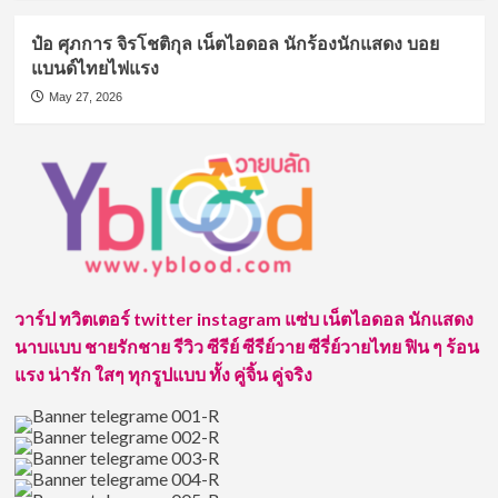
ป๋อ ศุภการ จิรโชติกุล เน็ตไอดอล นักร้องนักแสดง บอย
แบนด์ไทยไฟแรง
May 27, 2026
วาร์ป ทวิตเตอร์ twitter instagram แซ่บ เน็ตไอดอล นักแสดง
นาบแบบ ชายรักชาย รีวิว ซีรีย์ ซีรีย์วาย ซีรี่ย์วายไทย ฟิน ๆ ร้อน
แรง น่ารัก ใสๆ ทุกรูปแบบ ทั้ง คู่จิ้น คู่จริง