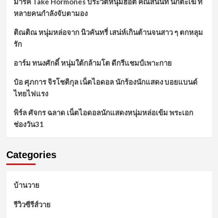
มาร์ค Take Hormones ประวัติหนุ่มฮอต คณัสนันท์ นักตะเฆ่ ที่
หลายคนกำลังจับตามอง
ติณติณ หนุ่มหล่อจาก นิวคันทรี่ เสน่ห์เกินต้านจนสาว ๆ ตกหลุม
รัก
อาร์ม ทนงศักดิ์ หนุ่มใต้กล้ามโต ดีกรีแชมป์เพาะกาย
ป๋อ ศุภการ จิรโชติกุล เน็ตไอดอล นักร้องนักแสดง บอยแบนด์
ไทยไฟแรง
พิร์ล ศัจกร ฉลาด เน็ตไอดอลนักแสดงหนุ่มหล่อเข้ม พระเอก
ช่องวัน31
Categories
บ้านวาย
รีวิวซีรีส์วาย