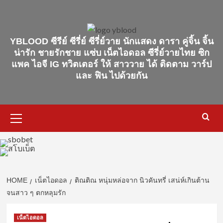
Skip
to
content
YBLOOD ซีรีย์ ซีรี่ย์ ซีรี่ย์วาย นักแสดง ดารา คู่จิ้น จิ้น
น่ารัก ชายรักชาย แซ่บ เน็ตไอดอล ซีรี่ย์วายไทย ซิก
แพค ไอจี IG ทวิตเตอร์ ให้ สาววาย ได้ ติดตาม วาร์ป
และ ฟิน ไปด้วยกัน
Primary
Menu
HOME
เน็ตไอดอล
ติณติณ หนุ่มหล่อจาก นิวคันทรี่ เสน่ห์เกินต้าน
จนสาว ๆ ตกหลุมรัก
เน็ตไอดอล