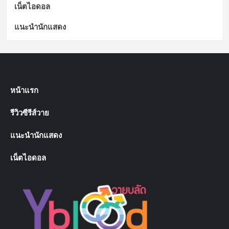
เน็ตไอดอล
แนะนำนักแสดง
หน้าแรก
รีวิวซีรีส์วาย
แนะนำนักแสดง
เน็ตไอดอล