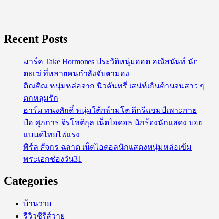
Recent Posts
มาร์ค Take Hormones ประวัติหนุ่มฮอต คณัสนันท์ นัก
ตะเฆ่ ที่หลายคนกำลังจับตามอง
ติณติณ หนุ่มหล่อจาก นิวคันทรี่ เสน่ห์เกินต้านจนสาว ๆ
ตกหลุมรัก
อาร์ม ทนงศักดิ์ หนุ่มใต้กล้ามโต ดีกรีแชมป์เพาะกาย
ป๋อ ศุภการ จิรโชติกุล เน็ตไอดอล นักร้องนักแสดง บอย
แบนด์ไทยไฟแรง
พิร์ล ศัจกร ฉลาด เน็ตไอดอลนักแสดงหนุ่มหล่อเข้ม
พระเอกช่องวัน31
Categories
บ้านวาย
รีวิวซีรีส์วาย