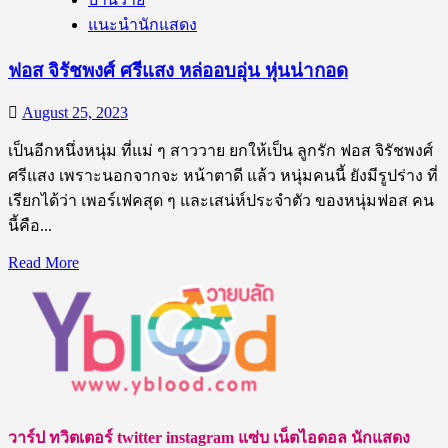
แนะนำนักแสดง
ฟอส จิรัชพงศ์ ศรีแสง หล่ออบอุ่น หุ่นน่ากอด
August 25, 2023
เป็นอีกหนึ่งหนุ่ม ที่แม่ ๆ สาววาย ยกให้เป็น ลูกรัก ฟอส จิรัชพงศ์
ศรีแสง เพราะนอกจากจะ หน้าตาดี แล้ว หนุ่มคนนี้ ยังมีรูปร่าง ที่
เรียกได้ว่า เพอร์เฟคสุด ๆ และเสน่ห์ประจำตัว ของหนุ่มฟอส คน
นี้คือ...
Read
Read More
more
about
ฟอส
จิ
รัช
พงศ์
ศรี
วาร์ป ทวิตเตอร์ twitter instagram แซ่บ เน็ตไอดอล นักแสดง
แสง