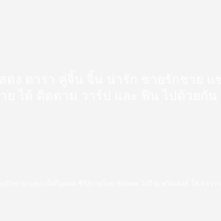
นักแสดง ดารา คู่จิ้น จิ้น น่ารัก ชายรักชาย
วาย ได้ ติดตาม วาร์ป และ ฟิน ไปด้วยกัน
่ารัก ชายรักชาย แซ่บ เน็ตไอดอล ซีรี่ย์วายไทย ซิกแพค ไอจี ig ทวิตเตอร์ ให้ สา