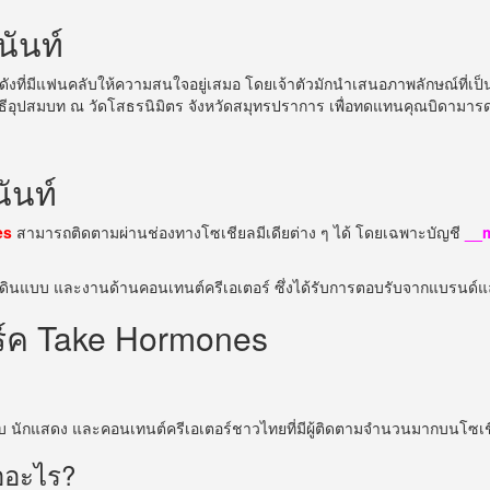
นันท์
นดังที่มีแฟนคลับให้ความสนใจอยู่เสมอ โดยเจ้าตัวมักนำเสนอภาพลักษณ์ที่เป
พิธีอุปสมบท ณ วัดโสธรนิมิตร จังหวัดสมุทรปราการ เพื่อทดแทนคุณบิดามา
ันท์
es
สามารถติดตามผ่านช่องทางโซเชียลมีเดียต่าง ๆ ได้ โดยเฉพาะบัญชี
__
นเดินแบบ และงานด้านคอนเทนต์ครีเอเตอร์ ซึ่งได้รับการตอบรับจากแบรนด์แล
าร์ค Take Hormones
บ นักแสดง และคอนเทนต์ครีเอเตอร์ชาวไทยที่มีผู้ติดตามจำนวนมากบนโซเชี
ืออะไร?