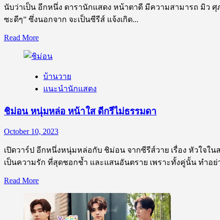
นับว่าเป็น อีกหนึ่ง ดารานักแสดง หน้าตาดี มีความสามารถ มิว ศุภศ
สุด
ซะดีๆ” ซึ่งนอกจาก จะเป็นซีรีส์ แจ้งเกิด...
น่า
รัก
Read
Read More
more
about
มิว
บ้านวาย
ศุภ
แนะนำนักแสดง
ศิษฏ์
รูป
ชิม่อน หนุ่มหล่อ หน้าใส ดีกรีไม่ธรรมดา
หล่อ
โปรไฟล์
October 10, 2023
ดี
เปิดวาร์ป อีกหนึ่งหนุ่มหล่อกับ ชิม่อน จากซีรีส์วาย เรื่อง หัวใจใ
หา
เป็นความรัก ที่สุดชอกช้ำ และแสนอันตราย เพราะทั้งคู่นั้น ทำอย่าง
แบบ
นี้
Read
Read More
ได้ที่
more
about
ไหน
ชิ