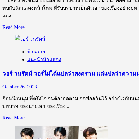
บิลลี่-ภัทรชนน อ่อนสอาด ดาวซีรีส์วายคนใหม่ ที่น่าติดตาม เรียก
นัก
พบกับนักแสดงหน้าใหม่ ที่รับบทบาทเป็นตัวเอกของเรื่องอย่างบท ‘
แส
แดง...
ดง
โซ
Read
Read More
ตัส
more
about
สุด
เปิด
ฮอต
บ้านวาย
วาร์
แนะนำนักแสดง
ปดาว
ซี
วอร์ วนรัตน์ วอร์ไม่ได้แปลว่าสงคราม แต่แปลว่าความน
รีส์
วาย
October 26, 2023
คน
อีกหนึ่งหนุ่ม ที่ตรึงใจ จนต้องกดตาม กดฟอลกันไว้ อย่างไวกับหนุ
ใหม่
บทบาท ของนายเอก ของเรื่อง...
บิล
ลี่-
Read
Read More
ภัทร
more
about
ชนน
วอร์
อ่อน