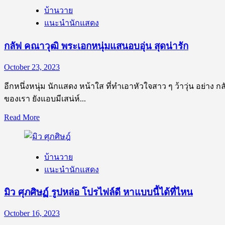
บ้านวาย
อานันท์
แนะนำนักแสดง
ลูก
ครึ่ง
กลัฟ คณาวุฒิ พระเอกหนุ่มแสนอบอุ่น สุดน่ารัก
ไทย
ฮ่องกง
October 23, 2023
ขวัญใจ
อีกหนึ่งหนุ่ม นักแสดง หน้าใส ที่ทำเอาหัวใจสาว ๆ ว้าวุ่น อย่าง 
สาว
ของเรา ยังแอบมีเสน่ห์...
วาย
Read
Read More
more
about
กลัฟ
บ้านวาย
คณา
แนะนำนักแสดง
วุฒิ
พระเอก
มิว ศุภศิษฏ์ รูปหล่อ โปรไฟล์ดี หาแบบนี้ได้ที่ไหน
หนุ่ม
แสน
October 16, 2023
อบอุ่น