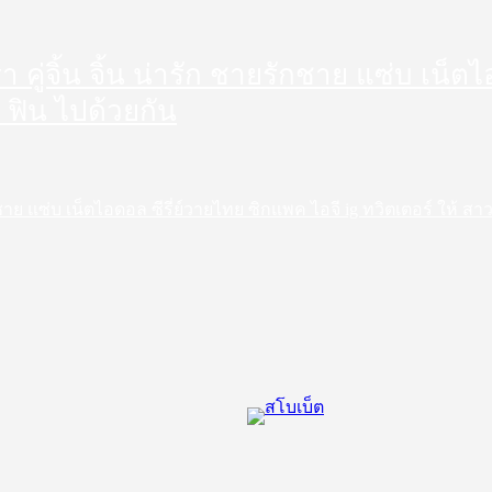
ดารา คู่จิ้น จิ้น น่ารัก ชายรักชาย แซ่บ เน
 ฟิน ไปด้วยกัน
ชายรักชาย แซ่บ เน็ตไอดอล ซีรี่ย์วายไทย ซิกแพค ไอจี ig ทวิตเตอร์ ให้