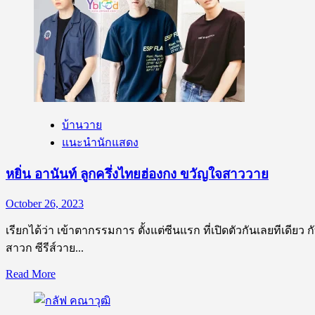
วน
สอาด
รัตน์
ที่
วอร์
กำลัง
ไม่
เป็น
ได้
ที่
แปล
พูด
ว่า
ถึง
บ้านวาย
สงคราม
จาก
แนะนำนักแสดง
แต่
ซี
แปล
หยิ่น อานันท์ ลูกครึ่งไทยฮ่องกง ขวัญใจสาววาย
รีส์
ว่า
“แอบ
ความ
October 26, 2023
หลง
น่า
รัก”
เรียกได้ว่า เข้าตากรรมการ ตั้งแต่ซีนแรก ที่เปิดตัวกันเลยทีเดียว
รัก
สาวก ซีรีส์วาย...
Read
Read More
more
about
หยิ่น