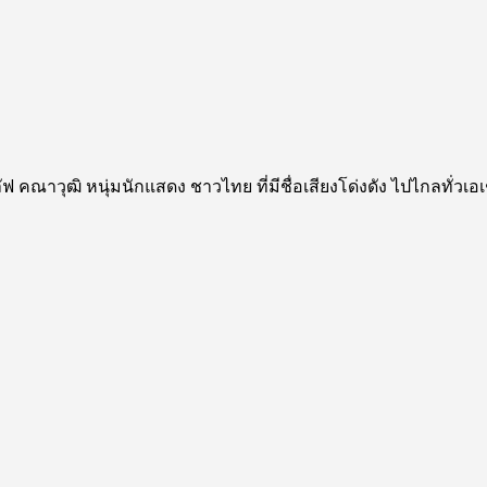
กลัฟ คณาวุฒิ หนุ่มนักแสดง ชาวไทย ที่มีชื่อเสียงโด่งดัง ไปไกลทั่ว