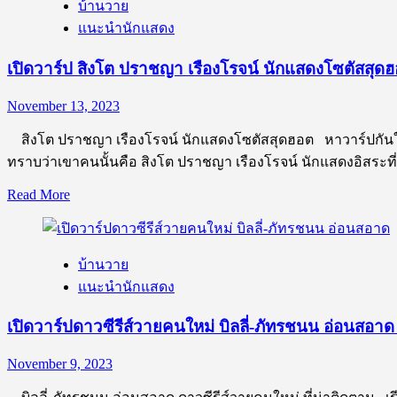
บ้านวาย
วาร์
แนะนำนักแสดง
ป
ปิง
เปิดวาร์ป สิงโต ปราชญา เรืองโรจน์ นักแสดงโซตัสสุด
ก
ฤต
November 13, 2023
นัน
สิงโต ปราชญา เรืองโรจน์ นักแสดงโซตัสสุดฮอต หาวาร์ปกันให้ทั
อัญ
ทราบว่าเขาคนนั้นคือ สิงโต ปราชญา เรืองโรจน์ นักแสดงอิสระที
ชนา
นันท์
Read
Read More
นัก
more
about
แสดง
เปิด
นำ
บ้านวาย
วาร์
จาก
แนะนำนักแสดง
ป
ซี
สิงโต
รีส์
เปิดวาร์ปดาวซีรีส์วายคนใหม่ บิลลี่-ภัทรชนน อ่อนสอาด ที
ปราชญา
อัยย์
เรือง
หลง
November 9, 2023
โรจน์
ไน๋