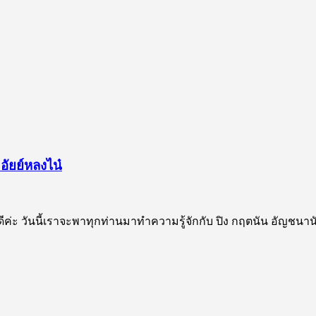
อัยย์หลงไน๋
่ะ วันนี้เราจะพาทุกท่านมาทำความรู้จักกับ ปิง กฤตนัน อัญชนานันท