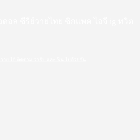
็ตไอดอล ซีรี่ย์วายไทย ซิกแพค ไอจี ig ทวิต
 สาววาย ได้ ติดตาม วาร์ป และ ฟิน ไปด้วยกัน