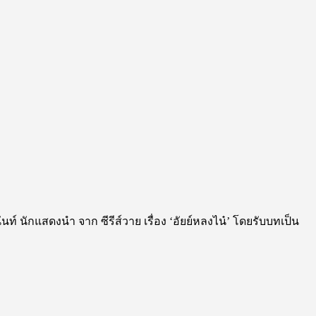
์ นักแสดงนำ จาก ซีรีส์วาย เรื่อง ‘อัยย์หลงไน๋’ โดยรับบทเป็น