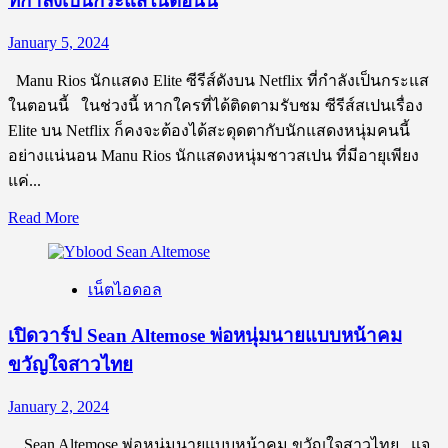
ที่กำลังเป็นกระแสในตอนนี้
Egginton
ล้นหลาม
เจ้าของ
January 5, 2024
บริษัท
JEM
Manu Rios นักแสดง Elite ซีรีส์ดังบน Netflix ที่กำลังเป็นกระแส
โปรไฟล์
ในตอนนี้ ในช่วงนี้ หากใครที่ได้ติดตามรับชม ซีรีส์สเปนเรื่อง
หรู
Elite บน Netflix ก็คงจะต้องได้สะดุดตากับนักแสดงหนุ่มคนนี้
แถม
อย่างแน่นอน Manu Rios นักแสดงหนุ่มชาวสเปน ที่มีอายุเพียง
งาน
แค่...
ถ่าย
แบบ
Read
Read More
more
แซ่
about
บ
เปิด
เน็ตไอดอล
ไม่
วาร์
เบา!
ป
เปิดวาร์ป Sean Altemose พ่อหนุ่มนายแบบหน้าคม
Manu
ขวัญใจสาวไทย
Rios
นัก
January 2, 2024
แสดง
Elite
Sean Altemose พ่อหนุ่มนายแบบหน้าคม ขวัญใจสาวไทย แจ