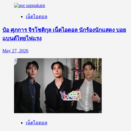
เน็ตไอดอล
ป๋อ ศุภการ จิรโชติกุล เน็ตไอดอล นักร้องนักแสดง บอย
แบนด์ไทยไฟแรง
May 27, 2026
เน็ตไอดอล