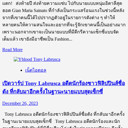
แบบ
แตก! ส่งท้ายปี ส่งท้ายความแซ่บ ไปกับนายแบบหนุ่มอิตาลีสุด
หน้า
ฮอต Gian Maria Sainato ที่กำลังเป็นกระแสร้อนแรงในช่วงนี้หลัง
คม
จากที่เขาคนนี้ได้ไปปรากฏตัวอยู่ในรายการดังต่าง ๆ ทำให้
ขวัญใจ
หลายคนให้ความสนใจและอยากที่จะรู้จักเขาคนนี้เป็นอย่างมาก
สาว
เพราะนอกจากเขาจะเป็นนายแบบที่มีดีกรีความเซ็กซี่แบบจัด
ไทย
เต็มแล้ว เขายังมีอาชีพเป็น Fashion...
Read
Read More
more
about
เปิด
เน็ตไอดอล
วาร์
ป
เปิดวาร์ป Tony Labrusca อดีตนักร้องชาวฟิลิปปินส์ชื่อ
Gian
ดัง ที่กลับมาอีกครั้งในฐานะนายแบบสุดเซ็กซี่
Maria
Sainato
นาย
December 26, 2023
แบบ
Tony Labrusca อดีตนักร้องชาวฟิลิปปินส์ชื่อดัง ที่กลับมาอีกครั้ง
สุด
ในฐานะนายแบบสุดเซ็กซี่ Tony Labrusca อดีตนักร้องและนัก
ฮอต