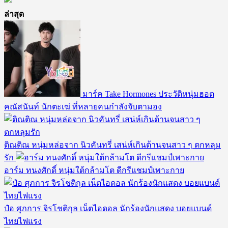
ล่าสุด
มาร์ค Take Hormones ประวัติหนุ่มฮอต
คณัสนันท์ นักตะเฆ่ ที่หลายคนกำลังจับตามอง
ติณติณ หนุ่มหล่อจาก นิวคันทรี่ เสน่ห์เกินต้านจนสาว ๆ ตกหลุม
รัก
อาร์ม ทนงศักดิ์ หนุ่มใต้กล้ามโต ดีกรีแชมป์เพาะกาย
ป๋อ ศุภการ จิรโชติกุล เน็ตไอดอล นักร้องนักแสดง บอยแบนด์
ไทยไฟแรง