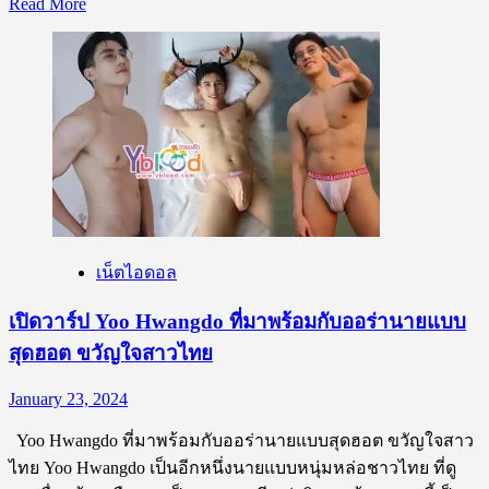
Read
Read More
more
about
เปิด
วาร์
ป
Yu
Duanqian
นาย
แบบ
แดน
มังกร
เน็ตไอดอล
หนุ่ม
เปิดวาร์ป Yoo Hwangdo ที่มาพร้อมกับออร่านายแบบ
หล่อ
หน้า
สุดฮอต ขวัญใจสาวไทย
ใส
January 23, 2024
ราวกับ
หลุด
Yoo Hwangdo ที่มาพร้อมกับออร่านายแบบสุดฮอต ขวัญใจสาว
มา
ไทย Yoo Hwangdo เป็นอีกหนึ่งนายแบบหนุ่มหล่อชาวไทย ที่ดู
จาก