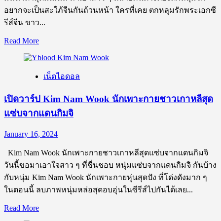
สุด
อยากจะเป็นสะใภ้จีนกันถ้วนหน้า ใครที่เคย ตกหลุมรักพระเอกซี
ฮอต
รีส์จีน ขาว...
ขวัญใจ
Read
Read More
สาว
more
ไทย
about
เปิด
เน็ตไอดอล
วาร์
ป
เปิดวาร์ป Kim Nam Wook นักเพาะกายชาวเกาหลีสุด
Corey
แซ่บจากแดนกิมจิ
Xiao
นาย
January 16, 2024
แบบ
สุด
Kim Nam Wook นักเพาะกายชาวเกาหลีสุดแซ่บจากแดนกิมจิ
ฮอต
วันนี้ขอมาเอาใจสาว ๆ ที่ชื่นชอบ หนุ่มแซ่บจากแดนกิมจิ กันบ้าง
จาก
กับหนุ่ม Kim Nam Wook นักเพาะกายหุ่นสุดปัง ที่โด่งดังมาก ๆ
แดน
ในตอนนี้ ลบภาพหนุ่มหล่อสุดอบอุ่นในซีรีส์ไปกันได้เลย...
มังกร
Read
Read More
มา
more