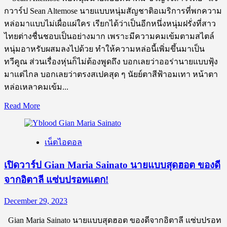
ซี
กวาร์ป Sean Altemose นายแบบหนุ่มสัญชาติอเมริการที่พกความ
รีส์
หล่อมาแบบไม่เผื่อแผ่ใคร เรียกได้ว่าเป็นอีกหนึ่งหนุ่มฝรั่งที่สาว
ดัง
ไทยต่างชื่นชอบเป็นอย่างมาก เพราะมีความคมเข้มตามสไตล์
บน
หนุ่มอาหรับผสมลงไปด้วย ทำให้ความหล่อนี้เพิ่มขึ้นมาเป็น
Netflix
ทวีคูณ ส่วนเรื่องหุ่นก็ไม่ต้องพูดถึง บอกเลยว่าออร่านายแบบฟุ้ง
ที่
มาแต่ไกล บอกเลยว่าตรงสเปคสุด ๆ นัยย์ตาสีฟ้าอมเทา หน้าตา
กำลัง
หล่อเหลาคมเข้ม...
เป็นก
ระ
Read
Read More
แส
more
about
ใน
เปิด
ตอน
เน็ตไอดอล
วาร์
นี้
ป
เปิดวาร์ป Gian Maria Sainato นายแบบสุดฮอต ของดี
Sean
จากอิตาลี แซ่บปรอทแตก!
Altemose
พ่อ
December 29, 2023
หนุ่ม
นาย
Gian Maria Sainato นายแบบสุดฮอต ของดีจากอิตาลี แซ่บปรอท