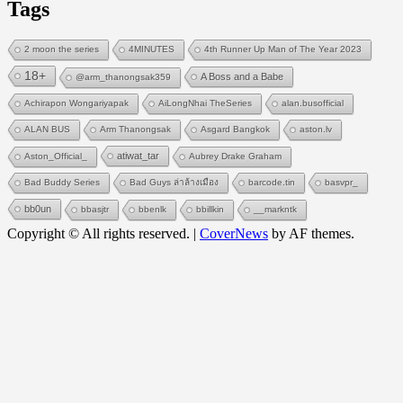
Tags
2 moon the series
4MINUTES
4th Runner Up Man of The Year 2023
18+
A Boss and a Babe
@arm_thanongsak359
Achirapon Wongariyapak
AiLongNhai TheSeries
alan.busofficial
ALAN BUS
Arm Thanongsak
Asgard Bangkok
aston.lv
atiwat_tar
Aston_Official_
Aubrey Drake Graham
Bad Buddy Series
Bad Guys ล่าล้างเมือง
barcode.tin
basvpr_
bb0un
bbasjtr
bbenlk
bbillkin
__markntk
Copyright © All rights reserved.
|
CoverNews
by AF themes.