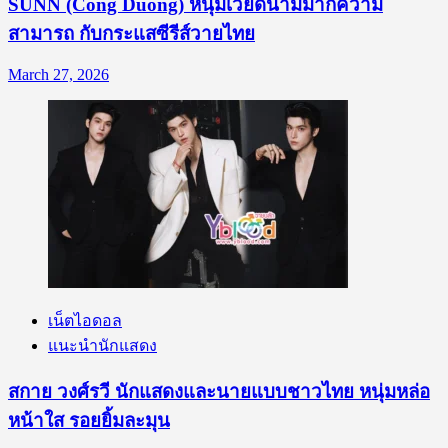
SUNN (Cong Duong) หนุ่มเวียดนามมากความ
สามารถ กับกระแสซีรีส์วายไทย
March 27, 2026
เน็ตไอดอล
แนะนำนักแสดง
สกาย วงศ์รวี นักแสดงและนายแบบชาวไทย หนุ่มหล่อ
หน้าใส รอยยิ้มละมุน