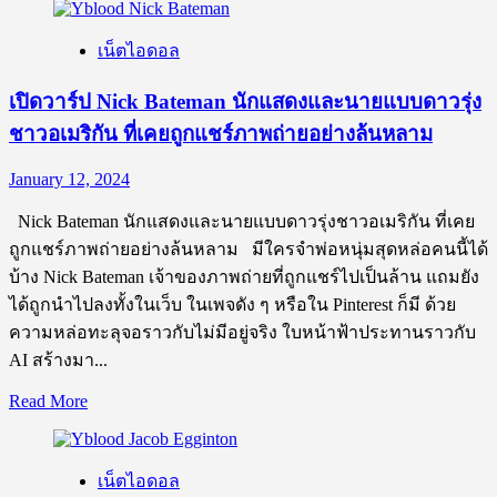
พร้อม
about
ผล
เปิด
เน็ตไอดอล
งาน
วาร์
สุด
ป
เปิดวาร์ป Nick Bateman นักแสดงและนายแบบดาวรุ่ง
Kim
เซ็กซี่
ชาวอเมริกัน ที่เคยถูกแชร์ภาพถ่ายอย่างล้นหลาม
Nam
กร้าว
Wook
ใจ
นัก
January 12, 2024
สุดๆ!
เพาะ
Nick Bateman นักแสดงและนายแบบดาวรุ่งชาวอเมริกัน ที่เคย
กาย
ถูกแชร์ภาพถ่ายอย่างล้นหลาม มีใครจำพ่อหนุ่มสุดหล่อคนนี้ได้
ชาว
บ้าง Nick Bateman เจ้าของภาพถ่ายที่ถูกแชร์ไปเป็นล้าน แถมยัง
เกาหลี
ได้ถูกนำไปลงทั้งในเว็บ ในเพจดัง ๆ หรือใน Pinterest ก็มี ด้วย
สุด
ความหล่อทะลุจอราวกับไม่มีอยู่จริง ใบหน้าฟ้าประทานราวกับ
แซ่
AI สร้างมา...
บ
จาก
Read
Read More
more
แด
about
นกิม
เปิด
เน็ตไอดอล
จิ
วาร์