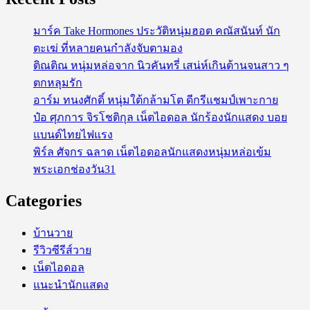
มาร์ค Take Hormones ประวัติหนุ่มฮอต คณัสนันท์ นัก
ตะเฆ่ ที่หลายคนกำลังจับตามอง
ติณติณ หนุ่มหล่อจาก นิวคันทรี่ เสน่ห์เกินต้านจนสาว ๆ
ตกหลุมรัก
อาร์ม ทนงศักดิ์ หนุ่มใต้กล้ามโต ดีกรีแชมป์เพาะกาย
ป๋อ ศุภการ จิรโชติกุล เน็ตไอดอล นักร้องนักแสดง บอย
แบนด์ไทยไฟแรง
พิร์ล ศัจกร ฉลาด เน็ตไอดอลนักแสดงหนุ่มหล่อเข้ม
พระเอกช่องวัน31
Categories
บ้านวาย
รีวิวซีรีส์วาย
เน็ตไอดอล
แนะนำนักแสดง