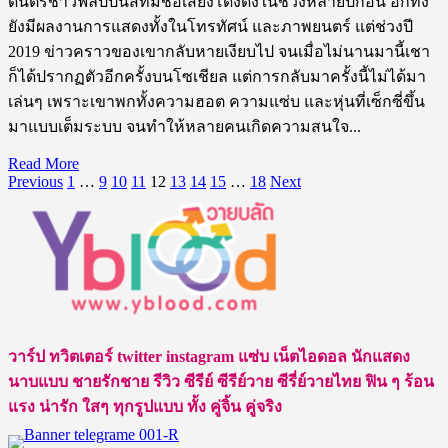
ดนตรีชาวฟิลิปปินส์ที่มีชื่อเสียงโด่งดังในช่วงหลายปีก่อน อีกทั้ง
ของดี
ยังมีผลงานการแสดงทั้งในโทรทัศน์ และภาพยนตร์ แต่ช่วงปี
จาก
2019 ข่าวคราวของเขากลับหายเงียบไป จนเมื่อไม่นานมานี้เชา
อิตาลี
ก็ได้ปรากฏตัวอีกครั้งบนโซเชียล แต่การกลับมาครั้งนี้ไม่ได้มา
แซ่
เล่นๆ เพราะเขาพกทั้งความฮอต ความแซ่บ และหุ่นที่เซ็กซี่ขึ้น
บ
มาแบบเต็มระบบ จนทำให้หลายคนเกิดความสนใจ...
ปรอท
แตก!
Read
Read More
Posts
more
Previous
1
…
9
10
11
12
13
14
15
…
18
Next
about
pagination
เปิด
วาร์
ป
Tony
Labrusca
อดีต
วาร์ป ทวิตเตอร์ twitter instagram แซ่บ เน็ตไอดอล นักแสดง
นัก
นาบแบบ ชายรักชาย รีวิว ซีรีย์ ซีรีย์วาย ซีรี่ย์วายไทย ฟิน ๆ ร้อน
ร้อง
แรง น่ารัก ใสๆ ทุกรูปแบบ ทั้ง คู่จิ้น คู่จริง
ชาว
ฟิลิปปินส์