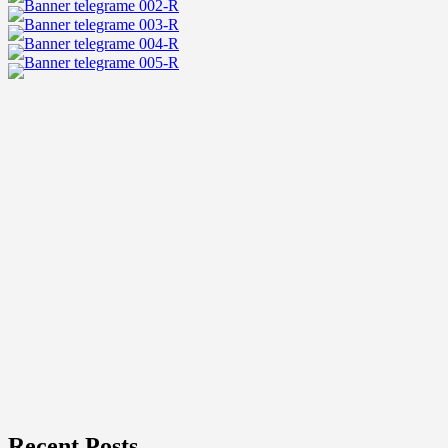
ชื่อ
ดัง
ที่
กลับ
มา
อีก
ครั้ง
ใน
ฐานะ
นาย
แบบ
สุด
เซ็กซี่
Recent Posts