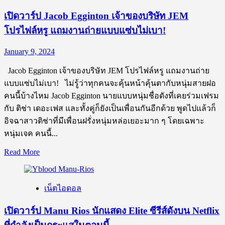
ป
เปิดวาร์ป Jacob Egginton เจ้าของบริษัท JEM
Nick
โปรไฟล์หรู แถมงานถ่ายแบบแซ่บไม่เบา!
Bateman
นัก
January 9, 2024
แสดง
และ
Jacob Egginton เจ้าของบริษัท JEM โปรไฟล์หรู แถมงานถ่าย
นาย
แบบแซ่บไม่เบา! ไม่รู้ว่าทุกคนจะคุ้นหน้าคุ้นตากับหนุ่มสายฝอ
แบบ
คนนี้บ้างไหม Jacob Egginton นายแบบหนุ่มชื่อดังที่เคยร่วมเฟรม
ดาว
กับ ติช่า เดอะเฟส และทั้งคู่ก็ยังเป็นเพื่อนกันอีกด้วย พูดไปแล้วก็
รุ่ง
อิจฉาสาวติช่าที่มีเพื่อนฝรั่งหนุ่มหล่อเยอะมาก ๆ โดยเฉพาะ
ชาว
หนุ่มเจค คนนี้...
อเมริกัน
Read
Read More
ที่
more
เคย
about
ถูก
เปิด
เน็ตไอดอล
แชร์
วาร์
ภาพถ่าย
ป
เปิดวาร์ป Manu Rios นักแสดง Elite ซีรีส์ดังบน Netflix
Jacob
อย่าง