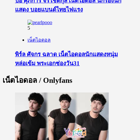
ป๋อ ศุภการ จิรโชติกุล เน็ตไอดอล นักร้องนัก
แสดง บอยแบนด์ไทยไฟแรง
5
เน็ตไอดอล
พิร์ล ศัจกร ฉลาด เน็ตไอดอลนักแสดงหนุ่ม
หล่อเข้ม พระเอกช่องวัน31
เน็ตไอดอล / Onlyfans