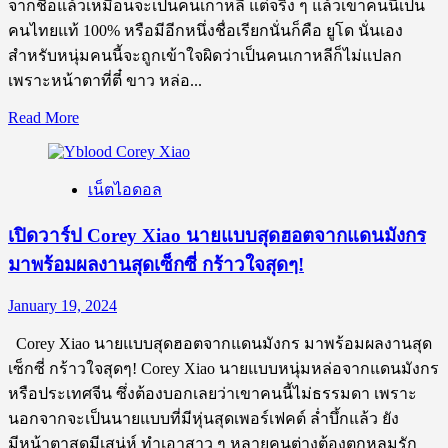
จากชื่อแล้วเหมือนจะเป็นคนเกาหลี แต่จริง ๆ แล้วเขาคนนี้เป็น
ซี
คนไทยแท้ 100% หรือมีอีกหนึ่งชื่อเรียกนั่นก็คือ ยูโด นั่นเอง
รีส์
สำหรับหนุ่มคนนี้จะถูกเข้าใจผิดว่าเป็นคนเกาหลีก็ไม่แปลก
เพราะหน้าตาที่ตี๋ ขาว หล่อ...
Read
Read More
more
about
เปิด
เน็ตไอดอล
วาร์
ป
เปิดวาร์ป Corey Xiao นายแบบสุดฮอตจากแดนมังกร
Yoo
มาพร้อมผลงานสุดเซ็กซี่ กร้าวใจสุดๆ!
Hwangdo
ที่มา
January 19, 2024
พร้อม
กับ
Corey Xiao นายแบบสุดฮอตจากแดนมังกร มาพร้อมผลงานสุด
ออ
เซ็กซี่ กร้าวใจสุดๆ! Corey Xiao นายแบบหนุ่มหล่อจากแดนมังกร
ร่า
หรือประเทศจีน ซึ่งต้องบอกเลยว่าเขาคนนี้ไม่ธรรมดา เพราะ
นาย
นอกจากจะเป็นนายแบบที่มีหุ่นสุดเพอร์เฟคต์ ล่ำบึ้กแล้ว ยัง
แบบ
มีหน้าตาสุดมีเสน่ห์ ทำเอาสาว ๆ หลายคนต่างต้องตกหลุมรัก