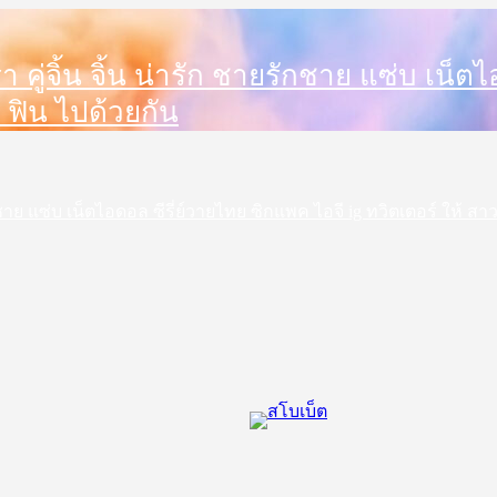
ดารา คู่จิ้น จิ้น น่ารัก ชายรักชาย แซ่บ เน
 ฟิน ไปด้วยกัน
ชายรักชาย แซ่บ เน็ตไอดอล ซีรี่ย์วายไทย ซิกแพค ไอจี ig ทวิตเตอร์ ให้