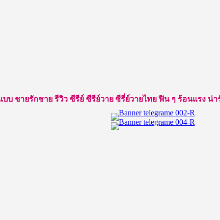
ยรักชาย รีวิว ซีรีย์ ซีรีย์วาย ซีรี่ย์วายไทย ฟิน ๆ ร้อนแรง น่ารัก ใ