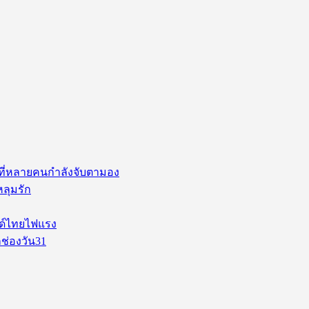
่ ที่หลายคนกำลังจับตามอง
หลุมรัก
นด์ไทยไฟแรง
ช่องวัน31