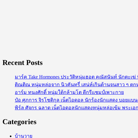
อินโดนีเซีย
Recent Posts
มาร์ค Take Hormones ประวัติหนุ่มฮอต คณัสนันท์ นักตะเฆ
ติณติณ หนุ่มหล่อจาก นิวคันทรี่ เสน่ห์เกินต้านจนสาว ๆ ตก
อาร์ม ทนงศักดิ์ หนุ่มใต้กล้ามโต ดีกรีแชมป์เพาะกาย
ป๋อ ศุภการ จิรโชติกุล เน็ตไอดอล นักร้องนักแสดง บอยแบ
พิร์ล ศัจกร ฉลาด เน็ตไอดอลนักแสดงหนุ่มหล่อเข้ม พระเอก
Categories
บ้านวาย