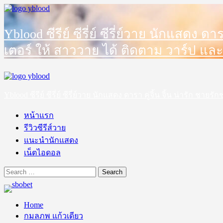
Skip
to
content
Yblood ซีรีย์ ซีรี่ย์ ซีรี่ย์วาย นักแสดง 
เตอร์ ให้ สาววาย ได้ ติดตาม วาร์ป และ
Primary
Menu
Yblood ซีรีย์ ซีรี่ย์ ซีรี่ย์วาย นักแสดง ดารา คู่จิ้น จิ้น น่ารัก 
หน้าแรก
รีวิวซีรีส์วาย
แนะนำนักแสดง
เน็ตไอดอล
Search
for:
Home
กมลภพ แก้วเดียว