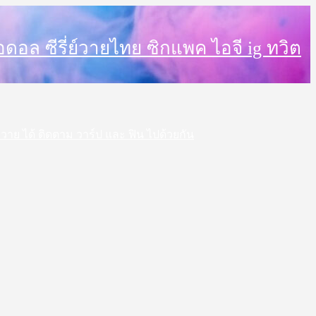
็ตไอดอล ซีรี่ย์วายไทย ซิกแพค ไอจี ig ทวิต
 สาววาย ได้ ติดตาม วาร์ป และ ฟิน ไปด้วยกัน