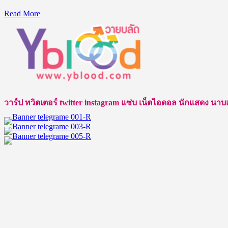
Read
Read More
more
about
ส่ง
กำลัง
ใจ
ให้
ปอม
วาร์ป ทวิตเตอร์ twitter instagram แซ่บ เน็ตไอดอล นักแสดง นาบแบบ ชา
กมล
ภพ
4th
Runner
Up
Man
of
The
Year
2023
ณ
ประเทศ