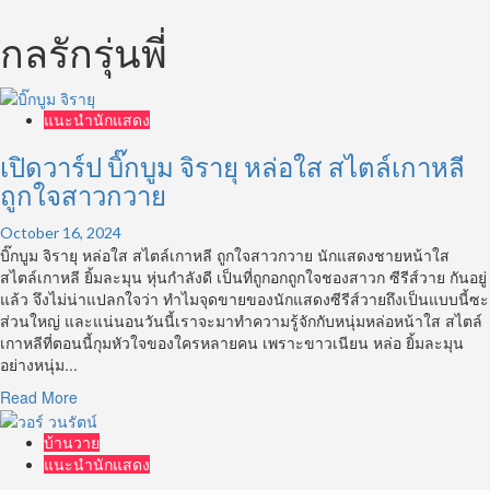
กลรักรุ่นพี่
แนะนำนักแสดง
เปิดวาร์ป บิ๊กบูม จิรายุ หล่อใส สไตล์เกาหลี
ถูกใจสาวกวาย
October 16, 2024
บิ๊กบูม จิรายุ หล่อใส สไตล์เกาหลี ถูกใจสาวกวาย นักแสดงชายหน้าใส
สไตล์เกาหลี ยิ้มละมุน หุ่นกำลังดี เป็นที่ถูกอกถูกใจชองสาวก ซีรีส์วาย กันอยู่
แล้ว จึงไม่น่าแปลกใจว่า ทำไมจุดขายของนักแสดงซีรีส์วายถึงเป็นแบบนี้ซะ
ส่วนใหญ่ และแน่นอนวันนี้เราจะมาทำความรู้จักกับหนุ่มหล่อหน้าใส สไตล์
เกาหลีที่ตอนนี้กุมหัวใจของใครหลายคน เพราะขาวเนียน หล่อ ยิ้มละมุน
อย่างหนุ่ม...
Read
Read More
more
about
บ้านวาย
เปิด
แนะนำนักแสดง
วาร์