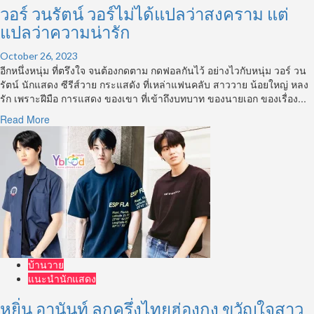
ป
วอร์ วนรัตน์ วอร์ไม่ได้แปลว่าสงคราม แต่
บิ๊
แปลว่าความน่ารัก
กบูม
จิ
October 26, 2023
รายุ
อีกหนึ่งหนุ่ม ที่ตรึงใจ จนต้องกดตาม กดฟอลกันไว้ อย่างไวกับหนุ่ม วอร์ วน
หล่อ
รัตน์ นักแสดง ซีรีส์วาย กระแสดัง ที่เหล่าแฟนคลับ สาววาย น้อยใหญ่ หลง
ใส
รัก เพราะฝีมือ การแสดง ของเขา ที่เข้าถึงบทบาท ของนายเอก ของเรื่อง...
สไตล์
Read
Read More
เกาหลี
more
ถูกใจ
about
สาวก
วอร์
วาย
วน
รัตน์
วอร์
ไม่
ได้
แปล
ว่า
บ้านวาย
สงคราม
แนะนำนักแสดง
แต่
แปล
หยิ่น อานันท์ ลูกครึ่งไทยฮ่องกง ขวัญใจสาว