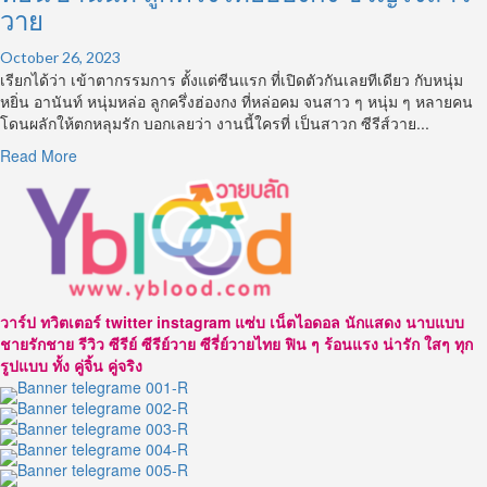
ว่า
วาย
ความ
น่า
October 26, 2023
รัก
เรียกได้ว่า เข้าตากรรมการ ตั้งแต่ซีนแรก ที่เปิดตัวกันเลยทีเดียว กับหนุ่ม
หยิ่น อานันท์ หนุ่มหล่อ ลูกครึ่งฮ่องกง ที่หล่อคม จนสาว ๆ หนุ่ม ๆ หลายคน
โดนผลักให้ตกหลุมรัก บอกเลยว่า งานนี้ใครที่ เป็นสาวก ซีรีส์วาย...
Read
Read More
more
about
หยิ่น
อานันท์
ลูก
ครึ่ง
ไทย
วาร์ป ทวิตเตอร์ twitter instagram แซ่บ เน็ตไอดอล นักแสดง นาบแบบ
ฮ่องกง
ชายรักชาย รีวิว ซีรีย์ ซีรีย์วาย ซีรี่ย์วายไทย ฟิน ๆ ร้อนแรง น่ารัก ใสๆ ทุก
ขวัญใจ
รูปแบบ ทั้ง คู่จิ้น คู่จริง
สาว
วาย