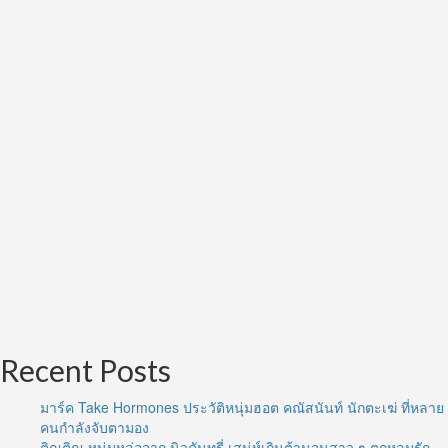
Recent Posts
มาร์ค Take Hormones ประวัติหนุ่มฮอต คณัสนันท์ นักตะเฆ่ ที่หลาย
คนกำลังจับตามอง
ติณติณ หนุ่มหล่อจาก นิวคันทรี่ เสน่ห์เกินต้านจนสาว ๆ ตกหลุมรัก