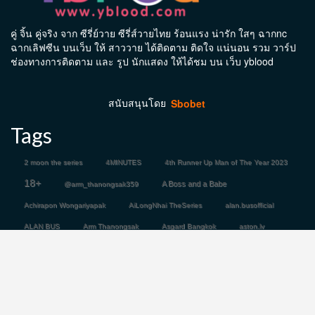
คู่ จิ้น คู่จริง จาก ซีรี่ย์วาย ซีรี่ส์วายไทย ร้อนแรง น่ารัก ใสๆ ฉากnc
ฉากเลิฟซีน บนเว็บ ให้ สาววาย ได้ติดตาม ติดใจ แน่นอน รวม วาร์ป
ช่องทางการติดตาม และ รูป นักแสดง ให้ได้ชม บน เว็บ yblood
สนับสนุนโดย
Sbobet
Tags
2 moon the series
4MINUTES
4th Runner Up Man of The Year 2023
18+
A Boss and a Babe
@arm_thanongsak359
Achirapon Wongariyapak
AiLongNhai TheSeries
alan.busofficial
ALAN BUS
Arm Thanongsak
Asgard Bangkok
aston.lv
atiwat_tar
Aston_Official_
Aubrey Drake Graham
Bad Buddy Series
Bad Guys ล่าล้างเมือง
barcode.tin
basvpr_
bb0un
bbasjtr
bbenlk
bbillkin
__markntk
Copyright © All rights reserved.
|
CoverNews
by AF themes.