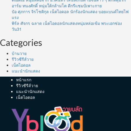
อาร์ม ทนงศักดิ์ หนุ่มใต้กล้ามโต ดีกรีแชมป์เพาะกาย
ป๋อ ศุภการ จิรโชติกุล เน็ตไอดอล นักร้องนักแสดง บอยแบนด์ไทยไฟ
แรง
พิร์ล ศัจกร ฉลาด เน็ตไอดอลนักแสดงหนุ่มหล่อเข้ม พระเอกช่อง
วัน31
Categories
บ้านวาย
รีวิวซีรีส์วาย
เน็ตไอดอล
แนะนำนักแสดง
หน้าแรก
รีวิวซีรีส์วาย
แนะนำนักแสดง
เน็ตไอดอล