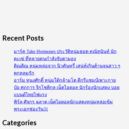
Recent Posts
มาร์ค Take Hormones ประวัติหนุ่มฮอต คณัสนันท์ นัก
ตะเฆ่ ที่หลายคนกำลังจับตามอง
ติณติณ หนุ่มหล่อจาก นิวคันทรี่ เสน่ห์เกินต้านจนสาว ๆ
ตกหลุมรัก
อาร์ม ทนงศักดิ์ หนุ่มใต้กล้ามโต ดีกรีแชมป์เพาะกาย
ป๋อ ศุภการ จิรโชติกุล เน็ตไอดอล นักร้องนักแสดง บอย
แบนด์ไทยไฟแรง
พิร์ล ศัจกร ฉลาด เน็ตไอดอลนักแสดงหนุ่มหล่อเข้ม
พระเอกช่องวัน31
Categories