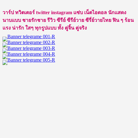
น้อยห
วาร์ป ทวิตเตอร์ twitter instagram แซ่บ เน็ตไอดอล นักแสดง
น้า
นาบแบบ ชายรักชาย รีวิว ซีรีย์ ซีรีย์วาย ซีรี่ย์วายไทย ฟิน ๆ ร้อน
ใส
แรง น่ารัก ใสๆ ทุกรูปแบบ ทั้ง คู่จิ้น คู่จริง
“กัน
อรรถ
พันธ์”
คู่
จิ้
นพี่อ๊อฟ
สุด
หล่อ
คน
นี้
กัน