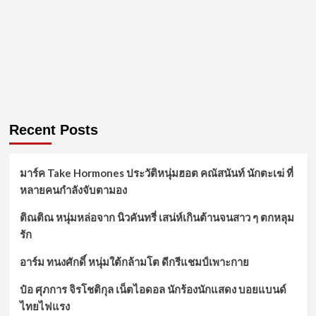
Recent Posts
มาร์ค Take Hormones ประวัติหนุ่มฮอต คณัสนันท์ นักตะเฆ่ ที่
หลายคนกำลังจับตามอง
ติณติณ หนุ่มหล่อจาก นิวคันทรี่ เสน่ห์เกินต้านจนสาว ๆ ตกหลุม
รัก
อาร์ม ทนงศักดิ์ หนุ่มใต้กล้ามโต ดีกรีแชมป์เพาะกาย
ป๋อ ศุภการ จิรโชติกุล เน็ตไอดอล นักร้องนักแสดง บอยแบนด์
ไทยไฟแรง