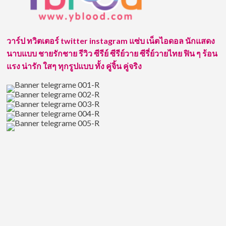
หนุ่ม
ฮอต
คณัส
นันท์
วาร์ป ทวิตเตอร์ twitter instagram แซ่บ เน็ตไอดอล นักแสดง
นัก
นาบแบบ ชายรักชาย รีวิว ซีรีย์ ซีรีย์วาย ซีรี่ย์วายไทย ฟิน ๆ ร้อน
ตะเฆ่
ที่
แรง น่ารัก ใสๆ ทุกรูปแบบ ทั้ง คู่จิ้น คู่จริง
หลาย
คน
กำลัง
จับตา
มอง