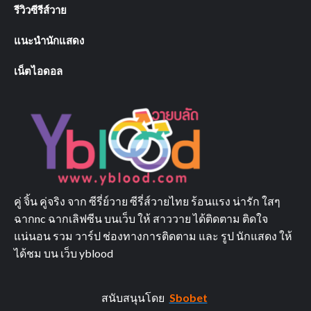
รีวิวซีรีส์วาย
แนะนำนักแสดง
เน็ตไอดอล
คู่ จิ้น คู่จริง จาก ซีรี่ย์วาย ซีรี่ส์วายไทย ร้อนแรง น่ารัก ใสๆ
ฉากnc ฉากเลิฟซีน บนเว็บ ให้ สาววาย ได้ติดตาม ติดใจ
แน่นอน รวม วาร์ป ช่องทางการติดตาม และ รูป นักแสดง ให้
ได้ชม บน เว็บ yblood
สนับสนุนโดย
Sbobet