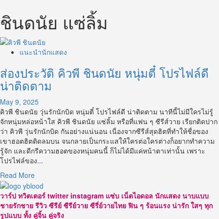
ชินดนัย แซ่ลิ้ม
แนะนำนักแสดง
ส่องประวัติ คิวพี ชินดนัย หนุ่มตี๋ โปรไฟล์ดี
น่าติดตาม
May 9, 2025
คิวพี ชินดนัย วุ่นรักนักบิด หนุ่มตี๋ โปรไฟล์ดี น่าติดตาม นาทีนี้ไม่มีใครไม่รู้
จักหนุ่มหล่อหน้าใส คิวพี ชินดนัย แซ่ลิ้ม หรือที่แฟน ๆ ซีรีส์วาย เรียกติดปาก
ว่า คิวพี วุ่นรักนักบิด กันอย่างแน่นอน เนื่องจากซีรีส์สุดฮิตที่ทำให้ชื่อของ
เขาฮอตฮิตติดลมบน จนกลายเป็นกระแสให้ใครต่อใครต่างก็อยากทำความ
รู้จัก และดีกรีความฮอตของหนุ่มคนนี้ ก็ไม่ได้มีแค่หน้าตาเท่านั้น เพราะ
โปรไฟล์ของ...
Read
Read More
more
about
วาร์ป ทวิตเตอร์ twitter instagram แซ่บ เน็ตไอดอล นักแสดง นาบแบบ
ส่อง
ชายรักชาย รีวิว ซีรีย์ ซีรีย์วาย ซีรี่ย์วายไทย ฟิน ๆ ร้อนแรง น่ารัก ใสๆ ทุก
ประวัติ
รูปแบบ ทั้ง คู่จิ้น คู่จริง