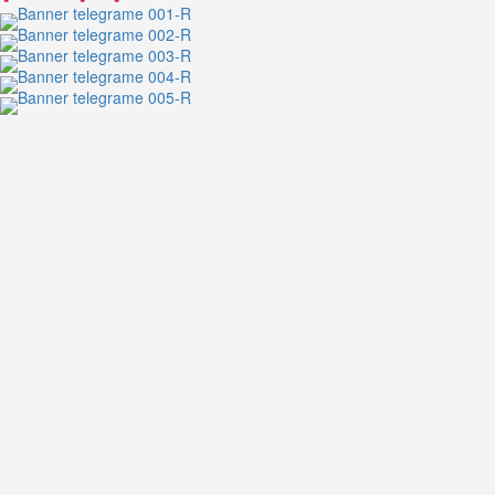
คิว
พี
ชิน
ดนัย
หนุ่ม
ตี๋
โปรไฟล์
ดี
น่า
ติดตาม