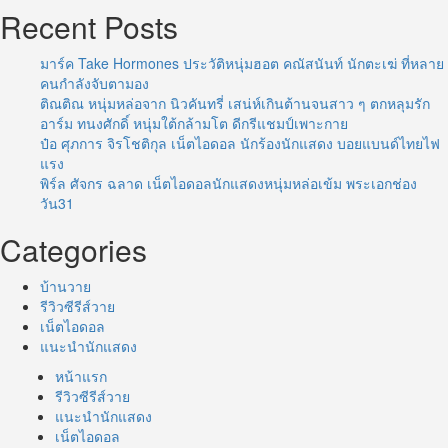
Recent Posts
มาร์ค Take Hormones ประวัติหนุ่มฮอต คณัสนันท์ นักตะเฆ่ ที่หลาย
คนกำลังจับตามอง
ติณติณ หนุ่มหล่อจาก นิวคันทรี่ เสน่ห์เกินต้านจนสาว ๆ ตกหลุมรัก
อาร์ม ทนงศักดิ์ หนุ่มใต้กล้ามโต ดีกรีแชมป์เพาะกาย
ป๋อ ศุภการ จิรโชติกุล เน็ตไอดอล นักร้องนักแสดง บอยแบนด์ไทยไฟ
แรง
พิร์ล ศัจกร ฉลาด เน็ตไอดอลนักแสดงหนุ่มหล่อเข้ม พระเอกช่อง
วัน31
Categories
บ้านวาย
รีวิวซีรีส์วาย
เน็ตไอดอล
แนะนำนักแสดง
หน้าแรก
รีวิวซีรีส์วาย
แนะนำนักแสดง
เน็ตไอดอล