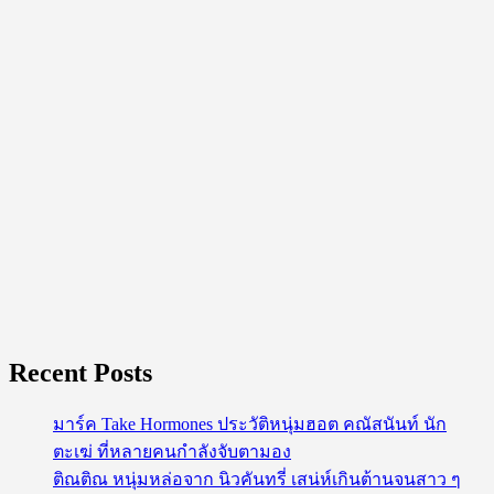
เหนือ
สุด
อบอุ่น
Recent Posts
มาร์ค Take Hormones ประวัติหนุ่มฮอต คณัสนันท์ นัก
ตะเฆ่ ที่หลายคนกำลังจับตามอง
ติณติณ หนุ่มหล่อจาก นิวคันทรี่ เสน่ห์เกินต้านจนสาว ๆ