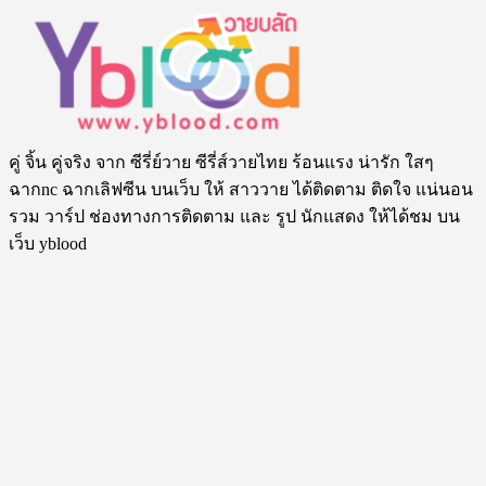
คู่ จิ้น คู่จริง จาก ซีรี่ย์วาย ซีรี่ส์วายไทย ร้อนแรง น่ารัก ใสๆ
ฉากnc ฉากเลิฟซีน บนเว็บ ให้ สาววาย ได้ติดตาม ติดใจ แน่นอน
รวม วาร์ป ช่องทางการติดตาม และ รูป นักแสดง ให้ได้ชม บน
เว็บ yblood
สนับสนุนโดย
Sbobet
Tags
18+
2 moon the series
4MINUTES
4th Runner Up Man of The Year 2023
@arm_thanongsak359
A Boss
and a Babe
Achirapon Wongariyapak
AiLongNhai TheSeries
alan.busofficial
ALAN BUS
Arm
Thanongsak
Asgard Bangkok
aston.lv
Aston_Official_
atiwat_tar
Aubrey Drake Graham
Bad Buddy