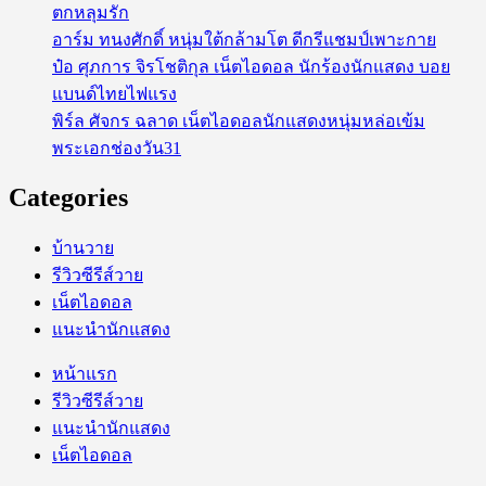
ตกหลุมรัก
อาร์ม ทนงศักดิ์ หนุ่มใต้กล้ามโต ดีกรีแชมป์เพาะกาย
ป๋อ ศุภการ จิรโชติกุล เน็ตไอดอล นักร้องนักแสดง บอย
แบนด์ไทยไฟแรง
พิร์ล ศัจกร ฉลาด เน็ตไอดอลนักแสดงหนุ่มหล่อเข้ม
พระเอกช่องวัน31
Categories
บ้านวาย
รีวิวซีรีส์วาย
เน็ตไอดอล
แนะนำนักแสดง
หน้าแรก
รีวิวซีรีส์วาย
แนะนำนักแสดง
เน็ตไอดอล