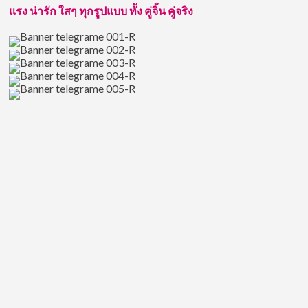
แรง น่ารัก ใสๆ ทุกรูปแบบ ทั้ง คู่จิ้น คู่จริง