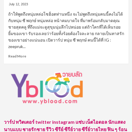
July 12, 2023
ถ้าให้พูดถึงหนุ่มหล่อโซฮ็อตท่านหนึ่ง จะไม่พูดถึงหนุ่มคนนี้คงไม่ได้
กับหนุ่ม ซี พฤกษ์ หนุ่มหล่อ หน้าคมบาดใจ ที่มาพร้อมกลับมาดคุณ
ชายสุดคลู ที่ถึงแม่จะดูสุขุมนุ่มลึกไปหน่อย แต่ถ้าใครที่ได้เห็นรอย
ยิ้มของเขา รับรองเลยว่าร้อยทั้งร้อยต้องใจละลาย กลายเป็นทาสรัก
ของเขาอย่างแน่นอน เปิดวาร์ป หนุ่ม ซี พฤกษ์ คนนี้ได้ที่ IG :
zeepruk...
Read
Read More
more
about
พ่อ
หนุ่ม
กิเลน
สุด
เท่ห์
ซี
พฤกษ์ พา
นิช
วาร์ป ทวิตเตอร์ twitter instagram แซ่บ เน็ตไอดอล นักแสดง
นาบแบบ ชายรักชาย รีวิว ซีรีย์ ซีรีย์วาย ซีรี่ย์วายไทย ฟิน ๆ ร้อน