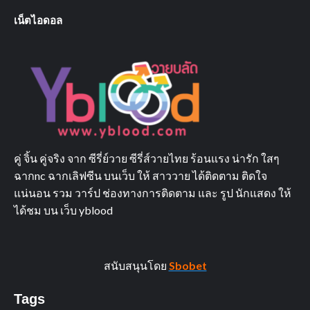
เน็ตไอดอล
คู่ จิ้น คู่จริง จาก ซีรี่ย์วาย ซีรี่ส์วายไทย ร้อนแรง น่ารัก ใสๆ
ฉากnc ฉากเลิฟซีน บนเว็บ ให้ สาววาย ได้ติดตาม ติดใจ
แน่นอน รวม วาร์ป ช่องทางการติดตาม และ รูป นักแสดง ให้
ได้ชม บน เว็บ yblood
สนับสนุนโดย
Sbobet
Tags