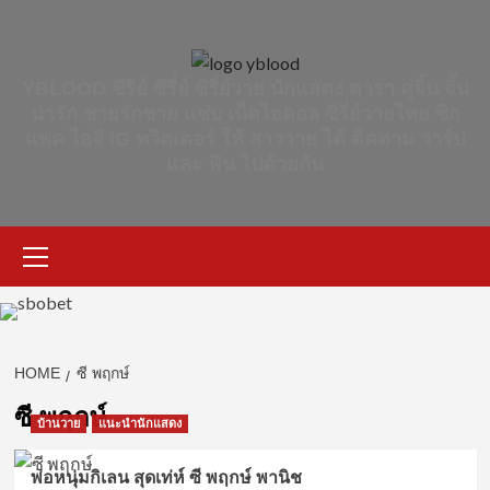
Skip
to
content
YBLOOD ซีรีย์ ซีรี่ย์ ซีรี่ย์วาย นักแสดง ดารา คู่จิ้น จิ้น
น่ารัก ชายรักชาย แซ่บ เน็ตไอดอล ซีรี่ย์วายไทย ซิก
แพค ไอจี IG ทวิตเตอร์ ให้ สาววาย ได้ ติดตาม วาร์ป
และ ฟิน ไปด้วยกัน
Primary
Menu
HOME
ซี พฤกษ์
ซี พฤกษ์
บ้านวาย
แนะนำนักแสดง
พ่อหนุ่มกิเลน สุดเท่ห์ ซี พฤกษ์ พานิช