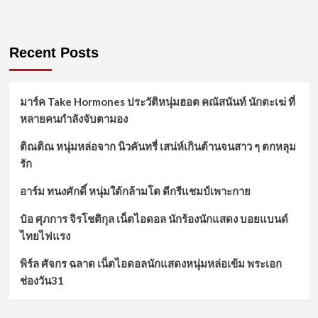
Recent Posts
มาร์ค Take Hormones ประวัติหนุ่มฮอต คณัสนันท์ นักตะเฆ่ ที่
หลายคนกำลังจับตามอง
ติณติณ หนุ่มหล่อจาก นิวคันทรี่ เสน่ห์เกินต้านจนสาว ๆ ตกหลุม
รัก
อาร์ม ทนงศักดิ์ หนุ่มใต้กล้ามโต ดีกรีแชมป์เพาะกาย
ป๋อ ศุภการ จิรโชติกุล เน็ตไอดอล นักร้องนักแสดง บอยแบนด์
ไทยไฟแรง
พิร์ล ศัจกร ฉลาด เน็ตไอดอลนักแสดงหนุ่มหล่อเข้ม พระเอก
ช่องวัน31