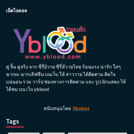
เน็ตไอดอล
คู่ จิ้น คู่จริง จาก ซีรี่ย์วาย ซีรี่ส์วายไทย ร้อนแรง น่ารัก ใสๆ
ฉากnc ฉากเลิฟซีน บนเว็บ ให้ สาววาย ได้ติดตาม ติดใจ
แน่นอน รวม วาร์ป ช่องทางการติดตาม และ รูป นักแสดง ให้
ได้ชม บน เว็บ yblood
สนับสนุนโดย
Sbobet
Tags