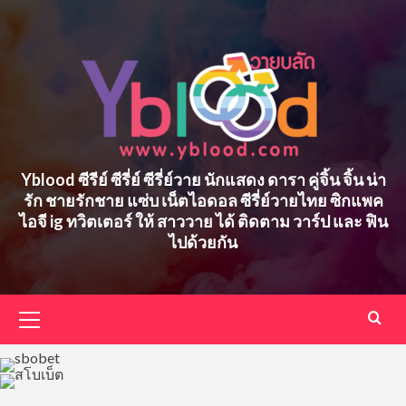
Skip
to
content
Yblood ซีรีย์ ซีรี่ย์ ซีรี่ย์วาย นักแสดง ดารา คู่จิ้น จิ้น น่า
รัก ชายรักชาย แซ่บ เน็ตไอดอล ซีรี่ย์วายไทย ซิกแพค
ไอจี ig ทวิตเตอร์ ให้ สาววาย ได้ ติดตาม วาร์ป และ ฟิน
ไปด้วยกัน
Primary
Menu