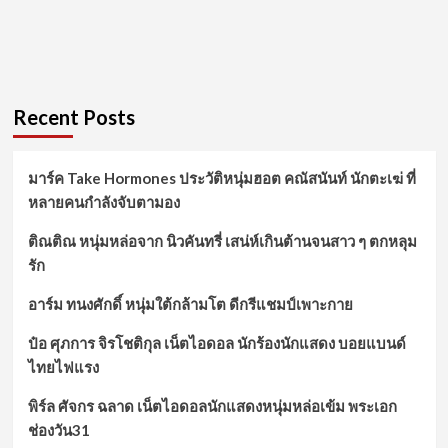
Recent Posts
มาร์ค Take Hormones ประวัติหนุ่มฮอต คณัสนันท์ นักตะเฆ่ ที่
หลายคนกำลังจับตามอง
ติณติณ หนุ่มหล่อจาก นิวคันทรี่ เสน่ห์เกินต้านจนสาว ๆ ตกหลุม
รัก
อาร์ม ทนงศักดิ์ หนุ่มใต้กล้ามโต ดีกรีแชมป์เพาะกาย
ป๋อ ศุภการ จิรโชติกุล เน็ตไอดอล นักร้องนักแสดง บอยแบนด์
ไทยไฟแรง
พิร์ล ศัจกร ฉลาด เน็ตไอดอลนักแสดงหนุ่มหล่อเข้ม พระเอก
ช่องวัน31