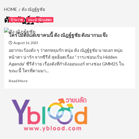
HOME
ดัง ณัฎฐ์ฐชัย
ดัง ณัฎฐ์ฐชัย
บ้านวาย
แนะนำนักแสดง
ใครไม่ดังแต่เขาคนนี้ ดัง ณัฎฐ์ฐชัย ดังมากนะจ๊ะ
August 16, 2023
อยากจะร้องดัง ๆ ว่าตกหลุมรัก หนุ่ม ดัง ณัฎฐ์ฐชัย นายเอก หนุ่ม
หน้าตา น่ารัก จากซีรีส์ สุดฮ็อตเรื่อง “วาระซ่อนเร้น Hidden
Agenda” ซี่รีส์วาย เรื่องดังที่กำลังออนแอร์ ทางช่อง GMM25 ใน
ขณะนี้ ใครที่ตามมา...
Read
Read More
more
about
ใคร
ไม่
ดัง
แต่
เขา
คน
นี้
ดัง