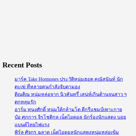
Recent Posts
มาร์ค Take Hormones ประวัติหนุ่มฮอต คณัสนันท์ นัก
ตะเฆ่ ที่หลายคนกำลังจับตามอง
ติณติณ หนุ่มหล่อจาก นิวคันทรี่ เสน่ห์เกินต้านจนสาว ๆ
ตกหลุมรัก
อาร์ม ทนงศักดิ์ หนุ่มใต้กล้ามโต ดีกรีแชมป์เพาะกาย
ป๋อ ศุภการ จิรโชติกุล เน็ตไอดอล นักร้องนักแสดง บอย
แบนด์ไทยไฟแรง
พิร์ล ศัจกร ฉลาด เน็ตไอดอลนักแสดงหนุ่มหล่อเข้ม