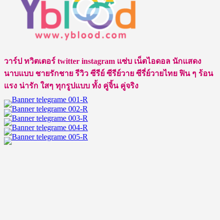
ดิว
จิร
วร
รตน์
สุทธิ
วาร์ป ทวิตเตอร์ twitter instagram แซ่บ เน็ตไอดอล นักแสดง
วณิช
นาบแบบ ชายรักชาย รีวิว ซีรีย์ ซีรีย์วาย ซีรี่ย์วายไทย ฟิน ๆ ร้อน
ศักดิ์
แรง น่ารัก ใสๆ ทุกรูปแบบ ทั้ง คู่จิ้น คู่จริง
นัก
แสดง
นาย
แบบ
และ
นัก
ร้อง
หนุ่ม
ดาว
รุ่ง