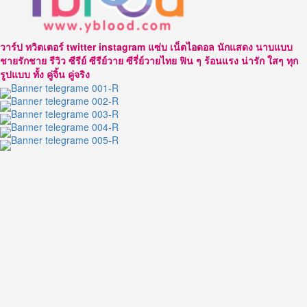
ป
ออฟ
จุมพล
วาร์ป ทวิตเตอร์ twitter instagram แซ่บ เน็ตไอดอล นักแสดง นาบแบบ
หนุ่ม
ชายรักชาย รีวิว ซีรีย์ ซีรีย์วาย ซีรี่ย์วายไทย ฟิน ๆ ร้อนแรง น่ารัก ใสๆ ทุก
หน้า
รูปแบบ ทั้ง คู่จิ้น คู่จริง
ใส
อารมณ์
ดี
ขวัญใจ
คอ
ซี
รีส์
วาย