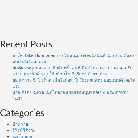
Recent Posts
มาร์ค Take Hormones ประวัติหนุ่มฮอต คณัสนันท์ นักตะเฆ่ ที่หลาย
คนกำลังจับตามอง
ติณติณ หนุ่มหล่อจาก นิวคันทรี่ เสน่ห์เกินต้านจนสาว ๆ ตกหลุมรัก
อาร์ม ทนงศักดิ์ หนุ่มใต้กล้ามโต ดีกรีแชมป์เพาะกาย
ป๋อ ศุภการ จิรโชติกุล เน็ตไอดอล นักร้องนักแสดง บอยแบนด์ไทยไฟ
แรง
พิร์ล ศัจกร ฉลาด เน็ตไอดอลนักแสดงหนุ่มหล่อเข้ม พระเอกช่อง
วัน31
Categories
บ้านวาย
รีวิวซีรีส์วาย
เน็ตไอดอล