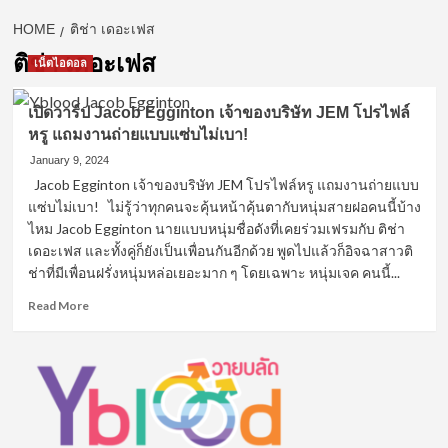
HOME
ติช่า เดอะเฟส
ติช่า เดอะเฟส
เน็ตไอดอล
เปิดวาร์ป Jacob Egginton เจ้าของบริษัท JEM โปรไฟล์
หรู แถมงานถ่ายแบบแซ่บไม่เบา!
January 9, 2024
Jacob Egginton เจ้าของบริษัท JEM โปรไฟล์หรู แถมงานถ่ายแบบ
แซ่บไม่เบา! ไม่รู้ว่าทุกคนจะคุ้นหน้าคุ้นตากับหนุ่มสายฝอคนนี้บ้าง
ไหม Jacob Egginton นายแบบหนุ่มชื่อดังที่เคยร่วมเฟรมกับ ติช่า
เดอะเฟส และทั้งคู่ก็ยังเป็นเพื่อนกันอีกด้วย พูดไปแล้วก็อิจฉาสาวติ
ช่าที่มีเพื่อนฝรั่งหนุ่มหล่อเยอะมาก ๆ โดยเฉพาะ หนุ่มเจค คนนี้...
Read
Read More
more
about
เปิด
วาร์
ป
Jacob
Egginton