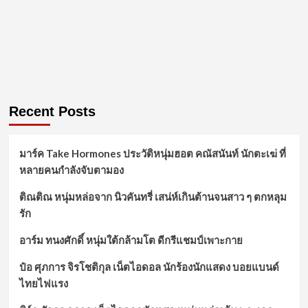
Recent Posts
มาร์ค Take Hormones ประวัติหนุ่มฮอต คณัสนันท์ นักตะเฆ่ ที่
หลายคนกำลังจับตามอง
ติณติณ หนุ่มหล่อจาก นิวคันทรี่ เสน่ห์เกินต้านจนสาว ๆ ตกหลุม
รัก
อาร์ม ทนงศักดิ์ หนุ่มใต้กล้ามโต ดีกรีแชมป์เพาะกาย
ป๋อ ศุภการ จิรโชติกุล เน็ตไอดอล นักร้องนักแสดง บอยแบนด์
ไทยไฟแรง