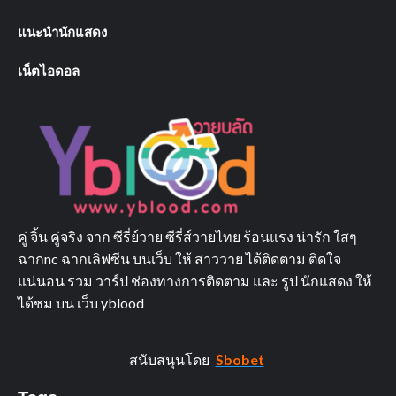
แนะนำนักแสดง
เน็ตไอดอล
คู่ จิ้น คู่จริง จาก ซีรี่ย์วาย ซีรี่ส์วายไทย ร้อนแรง น่ารัก ใสๆ
ฉากnc ฉากเลิฟซีน บนเว็บ ให้ สาววาย ได้ติดตาม ติดใจ
แน่นอน รวม วาร์ป ช่องทางการติดตาม และ รูป นักแสดง ให้
ได้ชม บน เว็บ yblood
สนับสนุนโดย
Sbobet