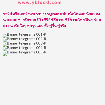
เจ้าของ
บริษัท
JEM
วาร์ป ทวิตเตอร์ twitter instagram แซ่บ เน็ตไอดอล นักแสดง
โปรไฟล์
นาบแบบ ชายรักชาย รีวิว ซีรีย์ ซีรีย์วาย ซีรี่ย์วายไทย ฟิน ๆ ร้อน
หรู
แถม
แรง น่ารัก ใสๆ ทุกรูปแบบ ทั้ง คู่จิ้น คู่จริง
งาน
ถ่าย
แบบ
แซ่
บ
ไม่
เบา!