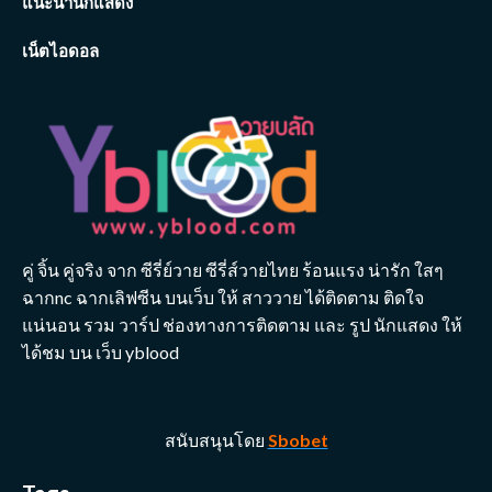
แนะนำนักแสดง
เน็ตไอดอล
คู่ จิ้น คู่จริง จาก ซีรี่ย์วาย ซีรี่ส์วายไทย ร้อนแรง น่ารัก ใสๆ
ฉากnc ฉากเลิฟซีน บนเว็บ ให้ สาววาย ได้ติดตาม ติดใจ
แน่นอน รวม วาร์ป ช่องทางการติดตาม และ รูป นักแสดง ให้
ได้ชม บน เว็บ yblood
สนับสนุนโดย
Sbobet