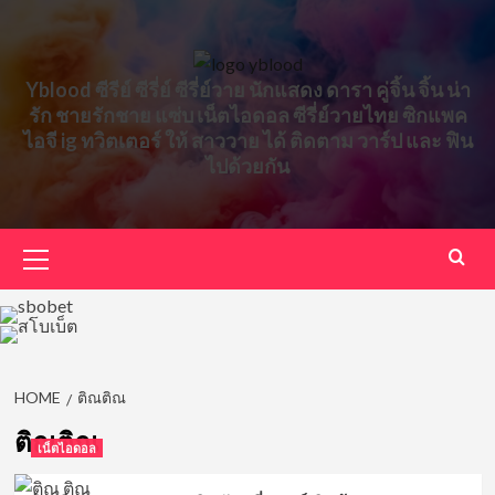
Skip
to
content
Yblood ซีรีย์ ซีรี่ย์ ซีรี่ย์วาย นักแสดง ดารา คู่จิ้น จิ้น น่า
รัก ชายรักชาย แซ่บ เน็ตไอดอล ซีรี่ย์วายไทย ซิกแพค
ไอจี ig ทวิตเตอร์ ให้ สาววาย ได้ ติดตาม วาร์ป และ ฟิน
ไปด้วยกัน
Primary
Menu
HOME
ติณติณ
ติณติณ
เน็ตไอดอล