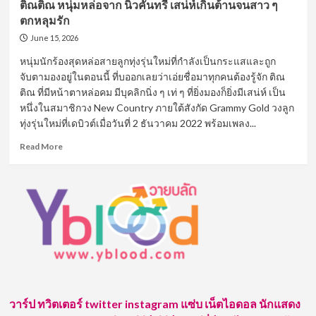
ติณติณ หนุ่มหล่อจาก นิวคันทรี่ เสน่ห์เกินต้านจนสาว ๆ
ตกหลุมรัก
June 15, 2026
หนุ่มนักร้องสุดหล่อสายลูกทุ่งรุ่นใหม่ที่กำลังเป็นกระแสและถูก
จับตามองอยู่ในตอนนี้ ที่บออกเลยว่าเอ่ยชื่อมาทุกคนต้องรู้จัก ติณ
ติณ ที่มีหน้าตาหล่อคม มีบุคลิกนิ่ง ๆ เท่ ๆ ที่ยิ่งมองก็ยิ่งมีเสน่ห์ เป็น
หนึ่งในสมาชิกวง New Country ภายใต้สังกัด Grammy Gold วงลูก
ทุ่งรุ่นใหม่ที่เดบิวต์เมื่อวันที่ 2 ธันวาคม 2022 พร้อมเพลง...
Read
Read More
more
about
ติณ
ติณ
หนุ่ม
หล่อ
จาก
นิว
คัน
ทรี่
เสน่ห์
วาร์ป ทวิตเตอร์ twitter instagram แซ่บ เน็ตไอดอล นักแสดง
เกิน