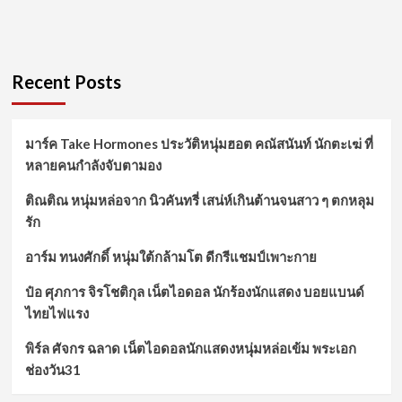
Recent Posts
มาร์ค Take Hormones ประวัติหนุ่มฮอต คณัสนันท์ นักตะเฆ่ ที่
หลายคนกำลังจับตามอง
ติณติณ หนุ่มหล่อจาก นิวคันทรี่ เสน่ห์เกินต้านจนสาว ๆ ตกหลุม
รัก
อาร์ม ทนงศักดิ์ หนุ่มใต้กล้ามโต ดีกรีแชมป์เพาะกาย
ป๋อ ศุภการ จิรโชติกุล เน็ตไอดอล นักร้องนักแสดง บอยแบนด์
ไทยไฟแรง
พิร์ล ศัจกร ฉลาด เน็ตไอดอลนักแสดงหนุ่มหล่อเข้ม พระเอก
ช่องวัน31