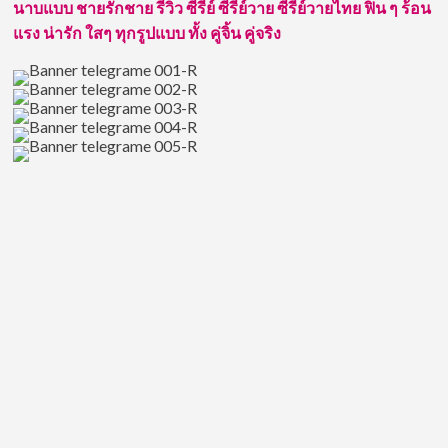
ต้าน
นาบแบบ ชายรักชาย รีวิว ซีรีย์ ซีรีย์วาย ซีรี่ย์วายไทย ฟิน ๆ ร้อน
จน
แรง น่ารัก ใสๆ ทุกรูปแบบ ทั้ง คู่จิ้น คู่จริง
สาว
ๆ
ตกหลุม
รัก