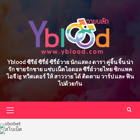
Skip
to
content
Yblood ซีรีย์ ซีรี่ย์ ซีรี่ย์วาย นักแสดง ดารา คู่จิ้น จิ้น น่า
รัก ชายรักชาย แซ่บ เน็ตไอดอล ซีรี่ย์วายไทย ซิกแพค
ไอจี ig ทวิตเตอร์ ให้ สาววาย ได้ ติดตาม วาร์ป และ ฟิน
ไปด้วยกัน
Primary
Menu