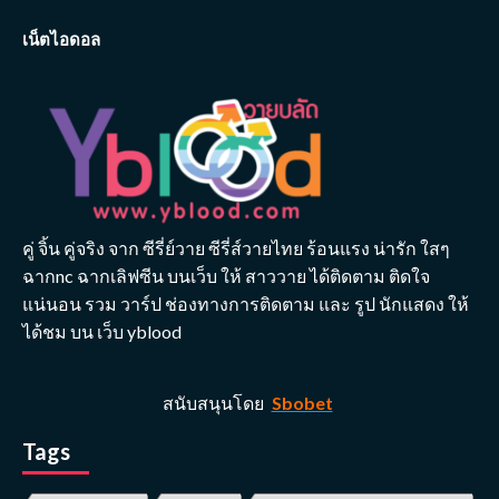
เน็ตไอดอล
คู่ จิ้น คู่จริง จาก ซีรี่ย์วาย ซีรี่ส์วายไทย ร้อนแรง น่ารัก ใสๆ
ฉากnc ฉากเลิฟซีน บนเว็บ ให้ สาววาย ได้ติดตาม ติดใจ
แน่นอน รวม วาร์ป ช่องทางการติดตาม และ รูป นักแสดง ให้
ได้ชม บน เว็บ yblood
สนับสนุนโดย
Sbobet
Tags