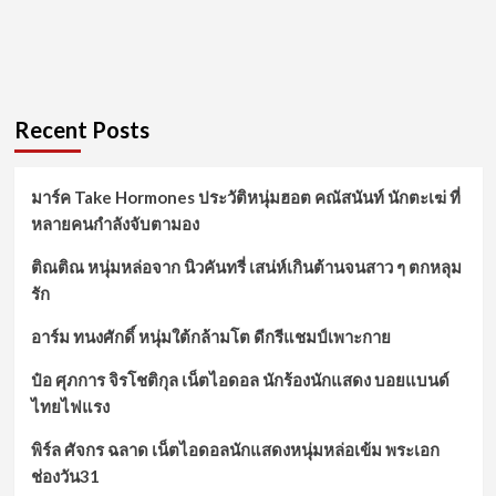
Recent Posts
มาร์ค Take Hormones ประวัติหนุ่มฮอต คณัสนันท์ นักตะเฆ่ ที่
หลายคนกำลังจับตามอง
ติณติณ หนุ่มหล่อจาก นิวคันทรี่ เสน่ห์เกินต้านจนสาว ๆ ตกหลุม
รัก
อาร์ม ทนงศักดิ์ หนุ่มใต้กล้ามโต ดีกรีแชมป์เพาะกาย
ป๋อ ศุภการ จิรโชติกุล เน็ตไอดอล นักร้องนักแสดง บอยแบนด์
ไทยไฟแรง
พิร์ล ศัจกร ฉลาด เน็ตไอดอลนักแสดงหนุ่มหล่อเข้ม พระเอก
ช่องวัน31