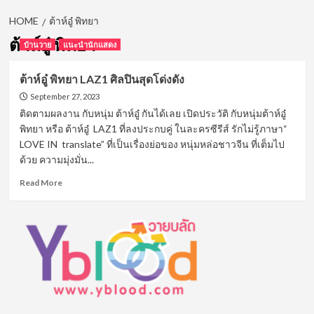
HOME
ต้าห์อู๋ พิทยา
ต้าห์อู๋ พิทยา
บ้านวาย
แนะนำนักแสดง
ต้าห์อู๋ พิทยา LAZ1 ศิลปินสุดโด่งดัง
September 27, 2023
ติดตามผลงาน กับหนุ่ม ต้าห์อู๋ กันได้เลย เปิดประวัติ กับหนุ่มต้าห์อู๋
พิทยา หรือ ต้าห์อู๋ LAZ1 ที่ลงประกบคู่ ในละครซีรีส์ รักไม่รู้ภาษา“
LOVE IN translate” ที่เป็นเรื่องย่อของ หนุ่มหล่อชาวจีน ที่เต็มไป
ด้วย ความมุ่งมั่น...
Read
Read More
more
about
ต้าห์
อู๋
พิทยา
LAZ1
ศิลปิน
สุด
โด่ง
ดัง