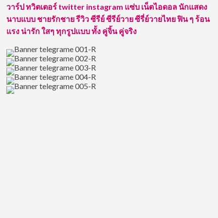
วาร์ป ทวิตเตอร์ twitter instagram แซ่บ เน็ตไอดอล นักแสดง
นาบแบบ ชายรักชาย รีวิว ซีรีย์ ซีรีย์วาย ซีรี่ย์วายไทย ฟิน ๆ ร้อน
แรง น่ารัก ใสๆ ทุกรูปแบบ ทั้ง คู่จิ้น คู่จริง