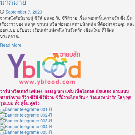
มากมาย
September 7, 2023
จากหนังสือนิยายสู่ ซีรีส์ บนจอ กับ ซีรีส์วาย เรื่อง หอมกลิ่นความรัก ซึ่งเป็น
เรื่องราวของ นนกุล ชานน หรือ พ่อจอม สถาปนิกหนุ่ม ที่ต้องมาควบคุม และ
ออกแบบ ปรับปรุง เรือนเก่าแห่งหนึ่ง ในจังหวัด เชียงใหม่ ที่ได้ฝัน
ประหลาด...
Read
Read More
more
about
น
นกุล
ชานน
หนุ่ม
หล่อ
วาร์ป ทวิตเตอร์ twitter instagram แซ่บ เน็ตไอดอล นักแสดง นาบแบบ
หน้า
ชายรักชาย รีวิว ซีรีย์ ซีรีย์วาย ซีรี่ย์วายไทย ฟิน ๆ ร้อนแรง น่ารัก ใสๆ ทุก
ตี๋
รูปแบบ ทั้ง คู่จิ้น คู่จริง
ผล
งาน
มากมาย