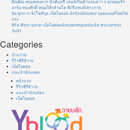
ติณติณ หนุ่มหล่อจาก นิวคันทรี่ เสน่ห์เกินต้านจนสาว ๆ ตกหลุมรัก
อาร์ม ทนงศักดิ์ หนุ่มใต้กล้ามโต ดีกรีแชมป์เพาะกาย
ป๋อ ศุภการ จิรโชติกุล เน็ตไอดอล นักร้องนักแสดง บอยแบนด์ไทยไฟ
แรง
พิร์ล ศัจกร ฉลาด เน็ตไอดอลนักแสดงหนุ่มหล่อเข้ม พระเอกช่อง
วัน31
Categories
บ้านวาย
รีวิวซีรีส์วาย
เน็ตไอดอล
แนะนำนักแสดง
หน้าแรก
รีวิวซีรีส์วาย
แนะนำนักแสดง
เน็ตไอดอล