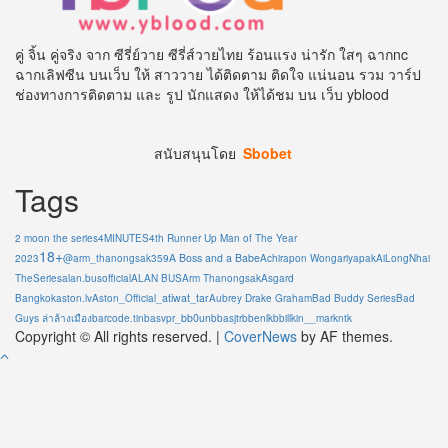
คู่ จิ้น คู่จริง จาก ซีรี่ย์วาย ซีรี่ส์วายไทย ร้อนแรง น่ารัก ใสๆ ฉากnc
ฉากเลิฟซีน บนเว็บ ให้ สาววาย ได้ติดตาม ติดใจ แน่นอน รวม วาร์ป
ช่องทางการติดตาม และ รูป นักแสดง ให้ได้ชม บน เว็บ yblood
สนับสนุนโดย
Sbobet
Tags
2 moon the series
4MINUTES
4th Runner Up Man of The Year
18+
A Boss and a Babe
2023
@arm_thanongsak359
Achirapon Wongariyapak
AiLongNhai
TheSeries
alan.busofficial
ALAN BUS
Arm Thanongsak
Asgard
atiwat_tar
Bangkok
aston.lv
Aston_Official_
Aubrey Drake Graham
Bad Buddy Series
Bad
bb0un
Guys ล่าล้างเมือง
barcode.tin
basvpr_
bbasjtr
bbenlk
bbillkin
__markntk
Copyright © All rights reserved.
|
CoverNews
by AF themes.