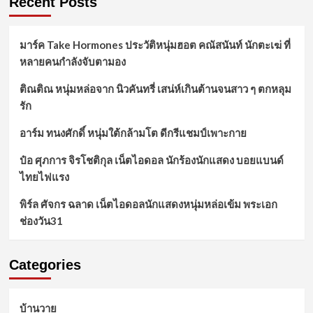
Recent Posts
มาร์ค Take Hormones ประวัติหนุ่มฮอต คณัสนันท์ นักตะเฆ่ ที่
หลายคนกำลังจับตามอง
ติณติณ หนุ่มหล่อจาก นิวคันทรี่ เสน่ห์เกินต้านจนสาว ๆ ตกหลุม
รัก
อาร์ม ทนงศักดิ์ หนุ่มใต้กล้ามโต ดีกรีแชมป์เพาะกาย
ป๋อ ศุภการ จิรโชติกุล เน็ตไอดอล นักร้องนักแสดง บอยแบนด์
ไทยไฟแรง
พิร์ล ศัจกร ฉลาด เน็ตไอดอลนักแสดงหนุ่มหล่อเข้ม พระเอก
ช่องวัน31
Categories
บ้านวาย