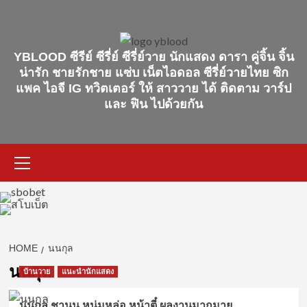
Skip
to
content
YBLOOD ซีรีย์ ซีรี่ย์ ซีรี่ย์วาย นักแสดง ดารา คู่จิ้น จิ้น
น่ารัก ชายรักชาย แซ่บ เน็ตไอดอล ซีรี่ย์วายไทย ซิก
แพค ไอจี IG ทวิตเตอร์ ให้ สาววาย ได้ ติดตาม วาร์ป
และ ฟิน ไปด้วยกัน
Primary
Menu
HOME
นนกุล
นนกุล
บ้านวาย
แนะนำนักแสดง
นนกุล ชานน หนุ่มหล่อ หน้าตี๋ ผลงานมากมาย