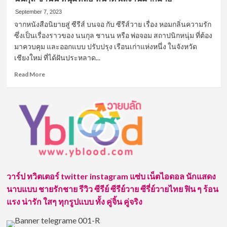
September 7, 2023
จากหนังสือนิยายสู่ ซีรีส์ บนจอ กับ ซีรีส์วาย เรื่อง หอมกลิ่นความรัก
ซึ่งเป็นเรื่องราวของ นนกุล ชานน หรือ พ่อจอม สถาปนิกหนุ่ม ที่ต้อง
มาควบคุม และออกแบบ ปรับปรุง เรือนเก่าแห่งหนึ่ง ในจังหวัด
เชียงใหม่ ที่ได้ฝันประหลาด...
Read
Read More
more
about
น
นกุล
ชานน
หนุ่ม
หล่อ
หน้า
ตี๋
ผล
วาร์ป ทวิตเตอร์ twitter instagram แซ่บ เน็ตไอดอล นักแสดง
งาน
นาบแบบ ชายรักชาย รีวิว ซีรีย์ ซีรีย์วาย ซีรี่ย์วายไทย ฟิน ๆ ร้อน
มากมาย
แรง น่ารัก ใสๆ ทุกรูปแบบ ทั้ง คู่จิ้น คู่จริง