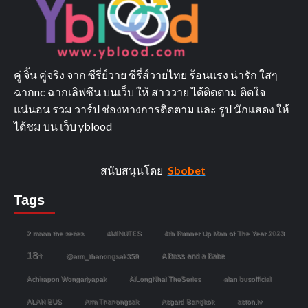
คู่ จิ้น คู่จริง จาก ซีรี่ย์วาย ซีรี่ส์วายไทย ร้อนแรง น่ารัก ใสๆ
ฉากnc ฉากเลิฟซีน บนเว็บ ให้ สาววาย ได้ติดตาม ติดใจ
แน่นอน รวม วาร์ป ช่องทางการติดตาม และ รูป นักแสดง ให้
ได้ชม บน เว็บ yblood
สนับสนุนโดย
Sbobet
Tags
2 moon the series
4MINUTES
4th Runner Up Man of The Year 2023
18+
A Boss and a Babe
@arm_thanongsak359
Achirapon Wongariyapak
AiLongNhai TheSeries
alan.busofficial
ALAN BUS
Arm Thanongsak
Asgard Bangkok
aston.lv