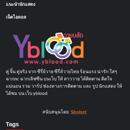
แนะนำนักแสดง
เน็ตไอดอล
คู่ จิ้น คู่จริง จาก ซีรี่ย์วาย ซีรี่ส์วายไทย ร้อนแรง น่ารัก ใสๆ
ฉากnc ฉากเลิฟซีน บนเว็บ ให้ สาววาย ได้ติดตาม ติดใจ
แน่นอน รวม วาร์ป ช่องทางการติดตาม และ รูป นักแสดง ให้
ได้ชม บน เว็บ yblood
สนับสนุนโดย
Sbobet
Tags