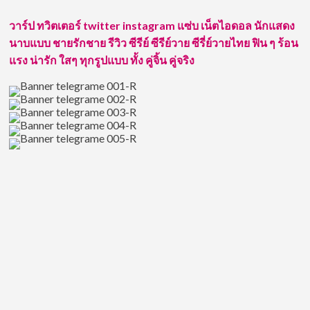
รัก
ซี
วาร์ป ทวิตเตอร์ twitter instagram แซ่บ เน็ตไอดอล นักแสดง
รีส์
นาบแบบ ชายรักชาย รีวิว ซีรีย์ ซีรีย์วาย ซีรี่ย์วายไทย ฟิน ๆ ร้อน
แนว
พีเรียด
แรง น่ารัก ใสๆ ทุกรูปแบบ ทั้ง คู่จิ้น คู่จริง
สไตล์
เมือง
เหนือ
สุด
อบอุ่น