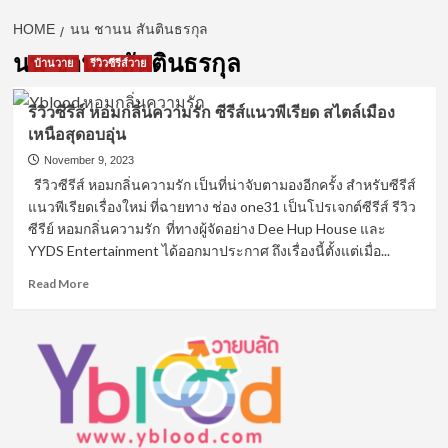
HOME
นน ชานน สันตินธรกุล
นน ชานน สันตินธรกุล
บ้านวาย
รีวิวซีรีส์วาย
รีวิวซีรีส์ หอมกลิ่นความรัก ซีรีส์แนวพีเรียด สไตล์เมือง
เหนือสุดอบอุ่น
November 9, 2023
รีวิวซีรีส์ หอมกลิ่นความรัก เป็นที่น่าจับตามองอีกครั้ง สำหรับซีรีส์
แนวพีเรียดเรื่องใหม่ ที่ฉายทาง ช่อง one31 เป็นโปรเจกต์ซีรีส์ รีวิว
ซีรีย์ หอมกลิ่นความรัก ที่ทางผู้จัดอย่าง Dee Hup House และ
YYDS Entertainment ได้ออกมาประกาศ ถึงเรื่องนี้ตั้งแต่เมื่อ...
Read
Read More
more
about
รีวิว
ซี
รีส์
หอม
กลิ่น
ความ