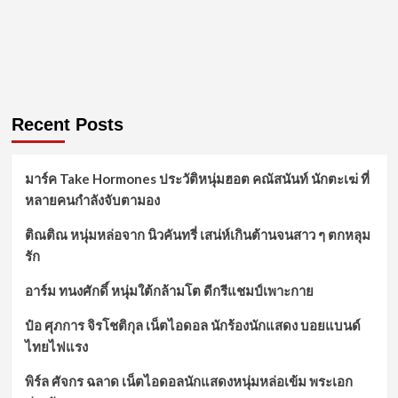
Recent Posts
มาร์ค Take Hormones ประวัติหนุ่มฮอต คณัสนันท์ นักตะเฆ่ ที่
หลายคนกำลังจับตามอง
ติณติณ หนุ่มหล่อจาก นิวคันทรี่ เสน่ห์เกินต้านจนสาว ๆ ตกหลุม
รัก
อาร์ม ทนงศักดิ์ หนุ่มใต้กล้ามโต ดีกรีแชมป์เพาะกาย
ป๋อ ศุภการ จิรโชติกุล เน็ตไอดอล นักร้องนักแสดง บอยแบนด์
ไทยไฟแรง
พิร์ล ศัจกร ฉลาด เน็ตไอดอลนักแสดงหนุ่มหล่อเข้ม พระเอก