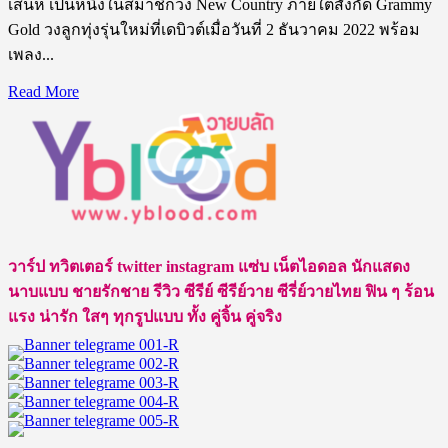
เสน่ห์ เป็นหนึ่งในสมาชิกวง New Country ภายใต้สังกัด Grammy
Gold วงลูกทุ่งรุ่นใหม่ที่เดบิวต์เมื่อวันที่ 2 ธันวาคม 2022 พร้อม
เพลง...
Read
Read More
more
about
ติณ
ติณ
หนุ่ม
หล่อ
จาก
วาร์ป ทวิตเตอร์ twitter instagram แซ่บ เน็ตไอดอล นักแสดง
นิว
นาบแบบ ชายรักชาย รีวิว ซีรีย์ ซีรีย์วาย ซีรี่ย์วายไทย ฟิน ๆ ร้อน
คัน
แรง น่ารัก ใสๆ ทุกรูปแบบ ทั้ง คู่จิ้น คู่จริง
ทรี่
เสน่ห์
เกิน
ต้าน
จน