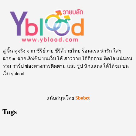
คู่ จิ้น คู่จริง จาก ซีรี่ย์วาย ซีรี่ส์วายไทย ร้อนแรง น่ารัก ใสๆ
ฉากnc ฉากเลิฟซีน บนเว็บ ให้ สาววาย ได้ติดตาม ติดใจ แน่นอน
รวม วาร์ป ช่องทางการติดตาม และ รูป นักแสดง ให้ได้ชม บน
เว็บ yblood
สนับสนุนโดย
Sbobet
Tags
2 moon the series
4MINUTES
4th Runner Up Man of The Year 2023
18+
A Boss and a Babe
@arm_thanongsak359