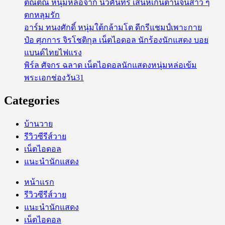
ติณติณ หนุ่มหล่อจาก นิวคันทรี่ เสน่ห์เกินต้านจนสาว ๆ
ตกหลุมรัก
อาร์ม ทนงศักดิ์ หนุ่มใต้กล้ามโต ดีกรีแชมป์เพาะกาย
ป๋อ ศุภการ จิรโชติกุล เน็ตไอดอล นักร้องนักแสดง บอย
แบนด์ไทยไฟแรง
พิร์ล ศัจกร ฉลาด เน็ตไอดอลนักแสดงหนุ่มหล่อเข้ม
พระเอกช่องวัน31
Categories
บ้านวาย
รีวิวซีรีส์วาย
เน็ตไอดอล
แนะนำนักแสดง
หน้าแรก
รีวิวซีรีส์วาย
แนะนำนักแสดง
เน็ตไอดอล