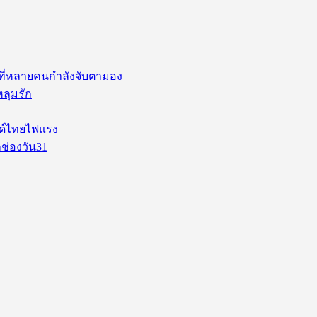
่ ที่หลายคนกำลังจับตามอง
หลุมรัก
นด์ไทยไฟแรง
ช่องวัน31