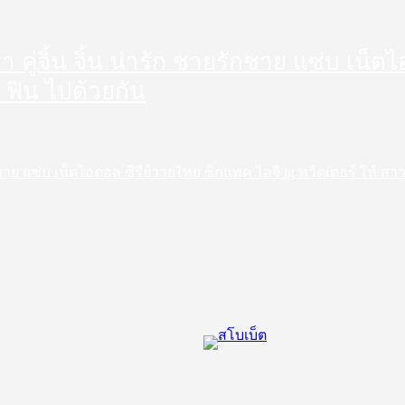
ดารา คู่จิ้น จิ้น น่ารัก ชายรักชาย แซ่บ เน
 ฟิน ไปด้วยกัน
ชายรักชาย แซ่บ เน็ตไอดอล ซีรี่ย์วายไทย ซิกแพค ไอจี ig ทวิตเตอร์ ให้