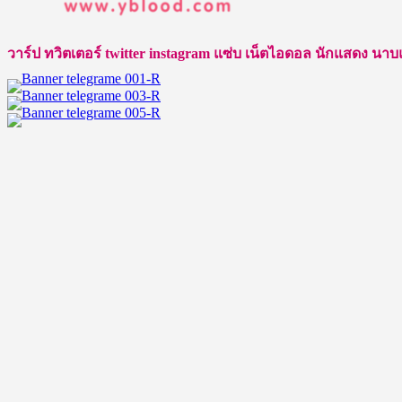
ไอ
ดอล
วาร์ป ทวิตเตอร์ twitter instagram แซ่บ เน็ตไอดอล นักแสดง นาบแบบ ชา
หนุ่ม
หน้า
หวาน
นิ
ว
เยีย
ร์
กิตติ
วัฒน์
What
The
Duck
The
Series