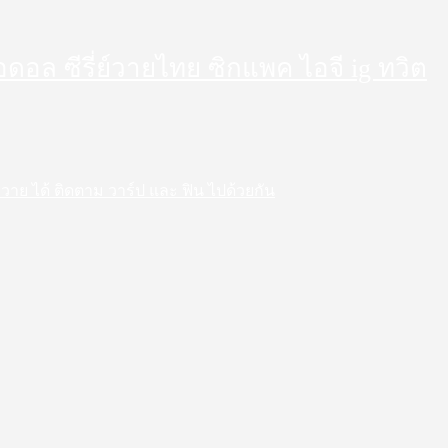
็ตไอดอล ซีรี่ย์วายไทย ซิกแพค ไอจี ig ทวิต
 สาววาย ได้ ติดตาม วาร์ป และ ฟิน ไปด้วยกัน