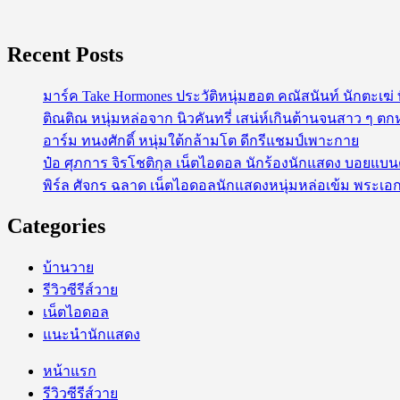
Recent Posts
มาร์ค Take Hormones ประวัติหนุ่มฮอต คณัสนันท์ นักตะเฆ
ติณติณ หนุ่มหล่อจาก นิวคันทรี่ เสน่ห์เกินต้านจนสาว ๆ ตก
อาร์ม ทนงศักดิ์ หนุ่มใต้กล้ามโต ดีกรีแชมป์เพาะกาย
ป๋อ ศุภการ จิรโชติกุล เน็ตไอดอล นักร้องนักแสดง บอยแบ
พิร์ล ศัจกร ฉลาด เน็ตไอดอลนักแสดงหนุ่มหล่อเข้ม พระเอก
Categories
บ้านวาย
รีวิวซีรีส์วาย
เน็ตไอดอล
แนะนำนักแสดง
หน้าแรก
รีวิวซีรีส์วาย