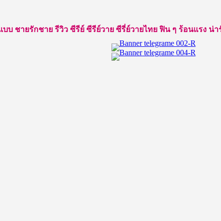
ยรักชาย รีวิว ซีรีย์ ซีรีย์วาย ซีรี่ย์วายไทย ฟิน ๆ ร้อนแรง น่ารัก ใ