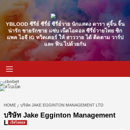
Skip
to
content
YBLOOD ซีรีย์ ซีรี่ย์ ซีรี่ย์วาย นักแสดง ดารา คู่จิ้น จิ้น
น่ารัก ชายรักชาย แซ่บ เน็ตไอดอล ซีรี่ย์วายไทย ซิก
แพค ไอจี IG ทวิตเตอร์ ให้ สาววาย ได้ ติดตาม วาร์ป
และ ฟิน ไปด้วยกัน
Primary
Menu
HOME
บริษัท JAKE EGGINTON MANAGEMENT LTD
บริษัท Jake Egginton Management
Ltd
เน็ตไอดอล