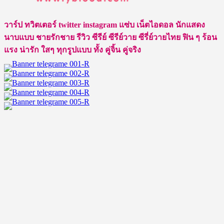
ศตวรรษ
ทอง
วาร์ป ทวิตเตอร์ twitter instagram แซ่บ เน็ตไอดอล นักแสดง
บุญ
นาบแบบ ชายรักชาย รีวิว ซีรีย์ ซีรีย์วาย ซีรี่ย์วายไทย ฟิน ๆ ร้อน
มี
แรง น่ารัก ใสๆ ทุกรูปแบบ ทั้ง คู่จิ้น คู่จริง
หนุ่ม
บาร์
โฮส
Asgard
ยอด
ฮิต
ติด
อันดับ
1