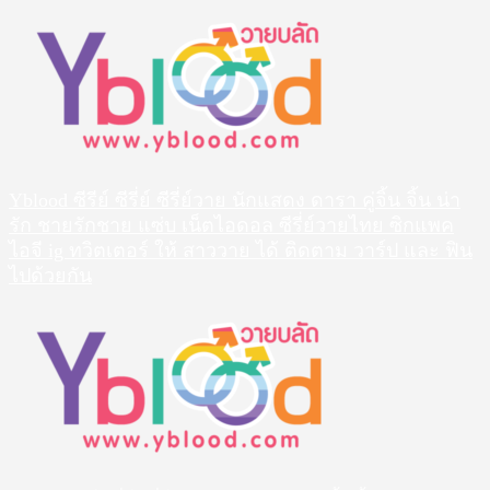
Skip
to
content
Yblood ซีรีย์ ซีรี่ย์ ซีรี่ย์วาย นักแสดง ดารา คู่จิ้น จิ้น น่า
รัก ชายรักชาย แซ่บ เน็ตไอดอล ซีรี่ย์วายไทย ซิกแพค
ไอจี ig ทวิตเตอร์ ให้ สาววาย ได้ ติดตาม วาร์ป และ ฟิน
ไปด้วยกัน
Primary
Menu