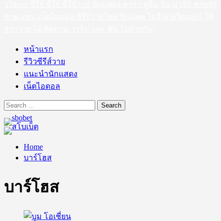
Yblood ซีรีย์ ซีรี่ย์ ซีรี่ย์วาย นักแสดง ดารา คู่จิ้น จิ้น น่ารัก ชายรัก
ชาย แซ่บ เน็ตไอดอล ซีรี่ย์วายไทย ซิกแพค ไอจี ig ทวิตเตอร์ ให้
สาววาย ได้ ติดตาม วาร์ป และ ฟิน ไปด้วยกัน
หน้าแรก
รีวิวซีรีส์วาย
แนะนำนักแสดง
เน็ตไอดอล
Search
for:
Home
บาร์โฮส
บาร์โฮส