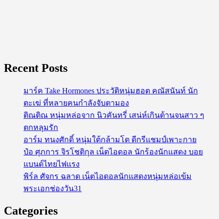
Recent Posts
มาร์ค Take Hormones ประวัติหนุ่มฮอต คณัสนันท์ นัก
ตะเฆ่ ที่หลายคนกำลังจับตามอง
ติณติณ หนุ่มหล่อจาก นิวคันทรี่ เสน่ห์เกินต้านจนสาว ๆ
ตกหลุมรัก
อาร์ม ทนงศักดิ์ หนุ่มใต้กล้ามโต ดีกรีแชมป์เพาะกาย
ป๋อ ศุภการ จิรโชติกุล เน็ตไอดอล นักร้องนักแสดง บอย
แบนด์ไทยไฟแรง
พิร์ล ศัจกร ฉลาด เน็ตไอดอลนักแสดงหนุ่มหล่อเข้ม
พระเอกช่องวัน31
Categories