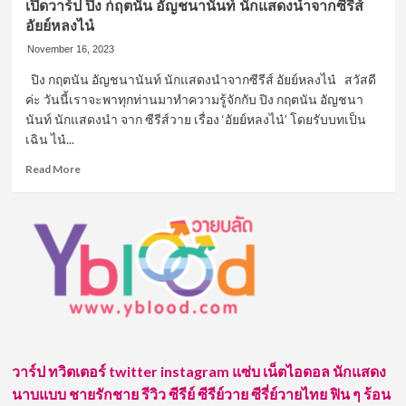
เปิดวาร์ป ปิง กฤตนัน อัญชนานันท์ นักแสดงนำจากซีรีส์
อัยย์หลงไน๋
November 16, 2023
ปิง กฤตนัน อัญชนานันท์ นักแสดงนำจากซีรีส์ อัยย์หลงไน๋ สวัสดี
ค่ะ วันนี้เราจะพาทุกท่านมาทำความรู้จักกับ ปิง กฤตนัน อัญชนา
นันท์ นักแสดงนำ จาก ซีรีส์วาย เรื่อง ‘อัยย์หลงไน๋’ โดยรับบทเป็น
เฉิน ไน๋...
Read
Read More
more
about
เปิด
วาร์
ป
ปิง
ก
ฤต
นัน
อัญ
ชนา
วาร์ป ทวิตเตอร์ twitter instagram แซ่บ เน็ตไอดอล นักแสดง
นันท์
นัก
นาบแบบ ชายรักชาย รีวิว ซีรีย์ ซีรีย์วาย ซีรี่ย์วายไทย ฟิน ๆ ร้อน