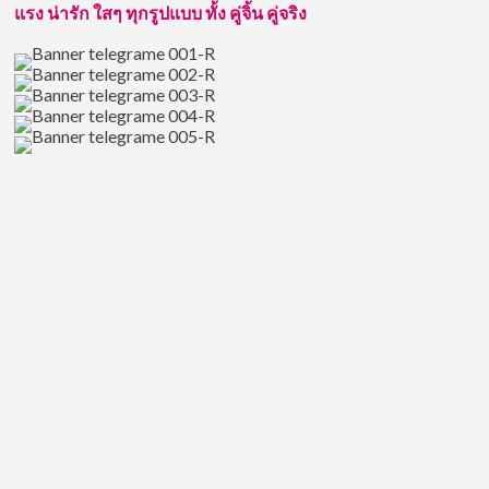
แสดง
แรง น่ารัก ใสๆ ทุกรูปแบบ ทั้ง คู่จิ้น คู่จริง
นำ
จาก
ซี
รีส์
อัยย์
หลง
ไน๋