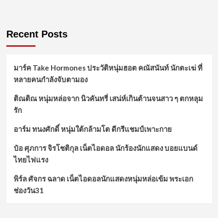
Recent Posts
มาร์ค Take Hormones ประวัติหนุ่มฮอต คณัสนันท์ นักตะเฆ่ ที่
หลายคนกำลังจับตามอง
ติณติณ หนุ่มหล่อจาก นิวคันทรี่ เสน่ห์เกินต้านจนสาว ๆ ตกหลุม
รัก
อาร์ม ทนงศักดิ์ หนุ่มใต้กล้ามโต ดีกรีแชมป์เพาะกาย
ป๋อ ศุภการ จิรโชติกุล เน็ตไอดอล นักร้องนักแสดง บอยแบนด์
ไทยไฟแรง
พิร์ล ศัจกร ฉลาด เน็ตไอดอลนักแสดงหนุ่มหล่อเข้ม พระเอก
ช่องวัน31