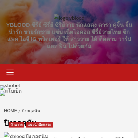
Skip
to
content
YBLOOD ซีรีย์ ซีรี่ย์ ซีรี่ย์วาย นักแสดง ดารา คู่จิ้น จิ้น
น่ารัก ชายรักชาย แซ่บ เน็ตไอดอล ซีรี่ย์วายไทย ซิก
แพค ไอจี IG ทวิตเตอร์ ให้ สาววาย ได้ ติดตาม วาร์ป
และ ฟิน ไปด้วยกัน
Primary
Menu
HOME
ปิงกฤตนัน
ปิงกฤตนัน
บ้านวาย
แนะนำนักแสดง