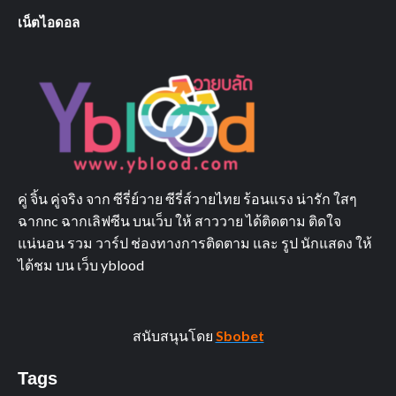
เน็ตไอดอล
คู่ จิ้น คู่จริง จาก ซีรี่ย์วาย ซีรี่ส์วายไทย ร้อนแรง น่ารัก ใสๆ
ฉากnc ฉากเลิฟซีน บนเว็บ ให้ สาววาย ได้ติดตาม ติดใจ
แน่นอน รวม วาร์ป ช่องทางการติดตาม และ รูป นักแสดง ให้
ได้ชม บน เว็บ yblood
สนับสนุนโดย
Sbobet
Tags