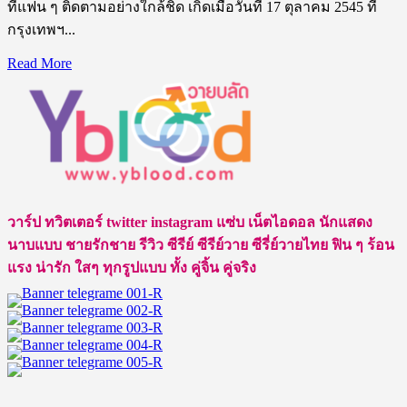
ที่แฟน ๆ ติดตามอย่างใกล้ชิด เกิดเมื่อวันที่ 17 ตุลาคม 2545 ที่
กรุงเทพฯ...
Read
Read More
more
about
ป๋อ
ศุภ
การ
จิร
โชติ
วาร์ป ทวิตเตอร์ twitter instagram แซ่บ เน็ตไอดอล นักแสดง
กุล
นาบแบบ ชายรักชาย รีวิว ซีรีย์ ซีรีย์วาย ซีรี่ย์วายไทย ฟิน ๆ ร้อน
เน็ต
แรง น่ารัก ใสๆ ทุกรูปแบบ ทั้ง คู่จิ้น คู่จริง
ไอ
ดอล
นัก
ร้อง
นัก
แสดง