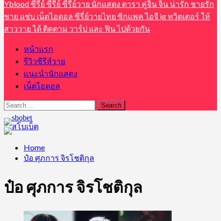
Yblood ซีรีย์ ซีรี่ย์ ซีรี่ย์วาย นักแสดง ดารา คู่จิ้น จิ้น น่ารัก ชายรัก
ชาย แซ่บ เน็ตไอดอล ซีรี่ย์วายไทย ซิกแพค ไอจี ig ทวิตเตอร์ ให้
สาววาย ได้ ติดตาม วาร์ป และ ฟิน ไปด้วยกัน
หน้าแรก
รีวิวซีรีส์วาย
แนะนำนักแสดง
เน็ตไอดอล
Search
for:
Home
ป๋อ ศุภการ จิรโชติกุล
ป๋อ ศุภการ จิรโชติกุล