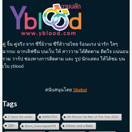
คู่ จิ้น คู่จริง จาก ซีรี่ย์วาย ซีรี่ส์วายไทย ร้อนแรง น่ารัก ใสๆ
ฉากnc ฉากเลิฟซีน บนเว็บ ให้ สาววาย ได้ติดตาม ติดใจ แน่นอน
รวม วาร์ป ช่องทางการติดตาม และ รูป นักแสดง ให้ได้ชม บน
เว็บ yblood
สนับสนุนโดย
Sbobet
Tags
2 moon the series
4MINUTES
4th Runner Up Man of The Year 2023
18+
A Boss and a Babe
@arm_thanongsak359