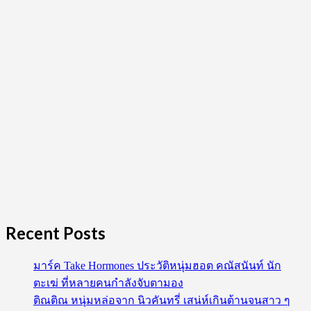
บอย
แบน
ด์
ไทย
ไฟ
แรง
Recent Posts
มาร์ค Take Hormones ประวัติหนุ่มฮอต คณัสนันท์ นัก
ตะเฆ่ ที่หลายคนกำลังจับตามอง
ติณติณ หนุ่มหล่อจาก นิวคันทรี่ เสน่ห์เกินต้านจนสาว ๆ