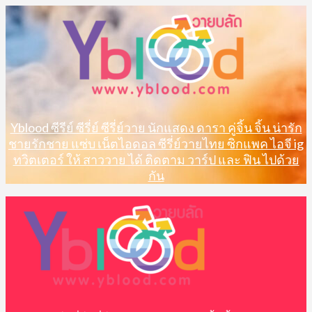
Skip
to
content
Yblood ซีรีย์ ซีรี่ย์ ซีรี่ย์วาย นักแสดง ดารา คู่จิ้น จิ้น น่ารัก
ชายรักชาย แซ่บ เน็ตไอดอล ซีรี่ย์วายไทย ซิกแพค ไอจี ig
ทวิตเตอร์ ให้ สาววาย ได้ ติดตาม วาร์ป และ ฟิน ไปด้วย
กัน
Primary
Menu