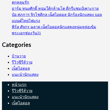
ตกหลุมรัก
อาร์ม ทนงศักดิ์ หนุ่มใต้กล้ามโต ดีกรีแชมป์เพาะกาย
ป๋อ ศุภการ จิรโชติกุล เน็ตไอดอล นักร้องนักแสดง บอย
แบนด์ไทยไฟแรง
พิร์ล ศัจกร ฉลาด เน็ตไอดอลนักแสดงหนุ่มหล่อเข้ม
พระเอกช่องวัน31
Categories
บ้านวาย
รีวิวซีรีส์วาย
เน็ตไอดอล
แนะนำนักแสดง
หน้าแรก
รีวิวซีรีส์วาย
แนะนำนักแสดง
เน็ตไอดอล