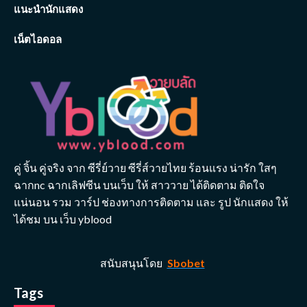
แนะนำนักแสดง
เน็ตไอดอล
คู่ จิ้น คู่จริง จาก ซีรี่ย์วาย ซีรี่ส์วายไทย ร้อนแรง น่ารัก ใสๆ
ฉากnc ฉากเลิฟซีน บนเว็บ ให้ สาววาย ได้ติดตาม ติดใจ
แน่นอน รวม วาร์ป ช่องทางการติดตาม และ รูป นักแสดง ให้
ได้ชม บน เว็บ yblood
สนับสนุนโดย
Sbobet
Tags