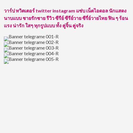
แบน
ด์
วาร์ป ทวิตเตอร์ twitter instagram แซ่บ เน็ตไอดอล นักแสดง
BUS
นาบแบบ ชายรักชาย รีวิว ซีรีย์ ซีรีย์วาย ซีรี่ย์วายไทย ฟิน ๆ ร้อน
because
of
แรง น่ารัก ใสๆ ทุกรูปแบบ ทั้ง คู่จิ้น คู่จริง
you
i
shine