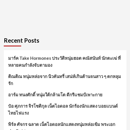
Recent Posts
มาร์ค Take Hormones ประวัติหนุ่มฮอต คณัสนันท์ นักตะเฆ่ ที่
หลายคนกำลังจับตามอง
ติณติณ หนุ่มหล่อจาก นิวคันทรี่ เสน่ห์เกินต้านจนสาว ๆ ตกหลุม
รัก
อาร์ม ทนงศักดิ์ หนุ่มใต้กล้ามโต ดีกรีแชมป์เพาะกาย
ป๋อ ศุภการ จิรโชติกุล เน็ตไอดอล นักร้องนักแสดง บอยแบนด์
ไทยไฟแรง
พิร์ล ศัจกร ฉลาด เน็ตไอดอลนักแสดงหนุ่มหล่อเข้ม พระเอก