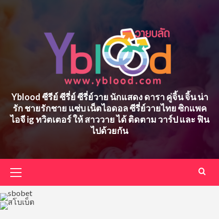
Skip
to
content
Yblood ซีรีย์ ซีรี่ย์ ซีรี่ย์วาย นักแสดง ดารา คู่จิ้น จิ้น น่า
รัก ชายรักชาย แซ่บ เน็ตไอดอล ซีรี่ย์วายไทย ซิกแพค
ไอจี ig ทวิตเตอร์ ให้ สาววาย ได้ ติดตาม วาร์ป และ ฟิน
ไปด้วยกัน
Primary
Menu