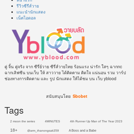
รีวิวซีรีส์วาย
แนะนำนักแสดง
เน็ตไอดอล
คู่ จิ้น คู่จริง จาก ซีรี่ย์วาย ซีรี่ส์วายไทย ร้อนแรง น่ารัก ใสๆ ฉากnc
ฉากเลิฟซีน บนเว็บ ให้ สาววาย ได้ติดตาม ติดใจ แน่นอน รวม วาร์ป
ช่องทางการติดตาม และ รูป นักแสดง ให้ได้ชม บน เว็บ yblood
สนับสนุนโดย
Sbobet
Tags
2 moon the series
4MINUTES
4th Runner Up Man of The Year 2023
18+
A Boss and a Babe
@arm_thanongsak359