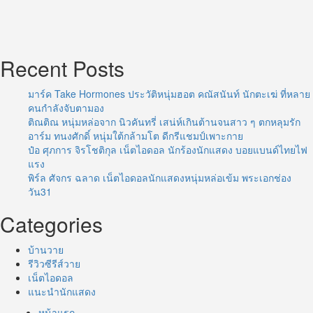
Recent Posts
มาร์ค Take Hormones ประวัติหนุ่มฮอต คณัสนันท์ นักตะเฆ่ ที่หลาย
คนกำลังจับตามอง
ติณติณ หนุ่มหล่อจาก นิวคันทรี่ เสน่ห์เกินต้านจนสาว ๆ ตกหลุมรัก
อาร์ม ทนงศักดิ์ หนุ่มใต้กล้ามโต ดีกรีแชมป์เพาะกาย
ป๋อ ศุภการ จิรโชติกุล เน็ตไอดอล นักร้องนักแสดง บอยแบนด์ไทยไฟ
แรง
พิร์ล ศัจกร ฉลาด เน็ตไอดอลนักแสดงหนุ่มหล่อเข้ม พระเอกช่อง
วัน31
Categories
บ้านวาย
รีวิวซีรีส์วาย
เน็ตไอดอล
แนะนำนักแสดง
หน้าแรก