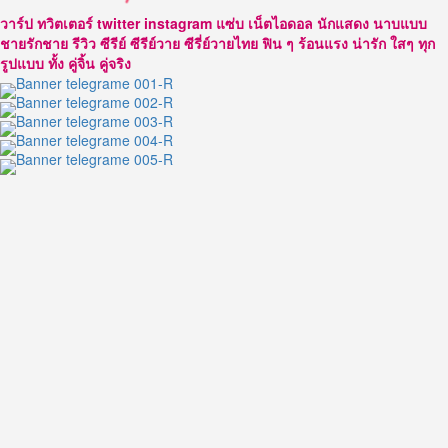
ใคร
วาร์ป ทวิตเตอร์ twitter instagram แซ่บ เน็ตไอดอล นักแสดง นาบแบบ
ต้อง
ชายรักชาย รีวิว ซีรีย์ ซีรีย์วาย ซีรี่ย์วายไทย ฟิน ๆ ร้อนแรง น่ารัก ใสๆ ทุก
เขา
รูปแบบ ทั้ง คู่จิ้น คู่จริง
คน
นี้
พีพี
กฤษฏ์
หรือ
หลิน
ยี่
ข่าย(林
祎
凯)