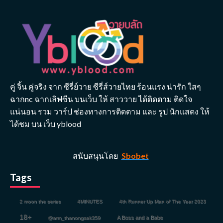
คู่ จิ้น คู่จริง จาก ซีรี่ย์วาย ซีรี่ส์วายไทย ร้อนแรง น่ารัก ใสๆ
ฉากnc ฉากเลิฟซีน บนเว็บ ให้ สาววาย ได้ติดตาม ติดใจ
แน่นอน รวม วาร์ป ช่องทางการติดตาม และ รูป นักแสดง ให้
ได้ชม บน เว็บ yblood
สนับสนุนโดย
Sbobet
Tags
2 moon the series
4MINUTES
4th Runner Up Man of The Year 2023
18+
A Boss and a Babe
@arm_thanongsak359