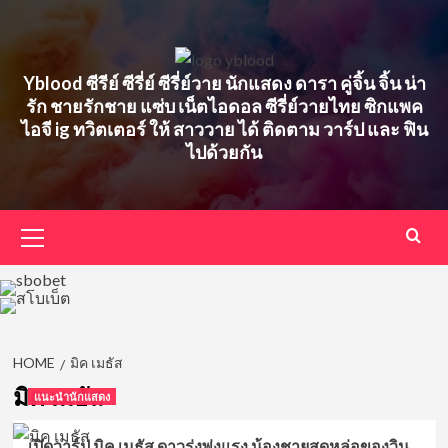
Skip
to
content
Yblood ซีรีย์ ซีรี่ย์ ซีรี่ย์วาย นักแสดง ดารา คู่จิ้น จิ้น น่า
รัก ชายรักชาย แซ่บ เน็ตไอดอล ซีรี่ย์วายไทย ซิกแพค
ไอจี ig ทวิตเตอร์ ให้ สาววาย ได้ ติดตาม วาร์ป และ ฟิน
ไปด้วยกัน
Primary
Menu
HOME
มิค เมธัส
มิค เมธัส
แนะนำนักแสดง
เปิดวาร์ป มิค เมธัส ดาวรุ่งพุ่งแรง น้องชายสุดหล่อของวิน