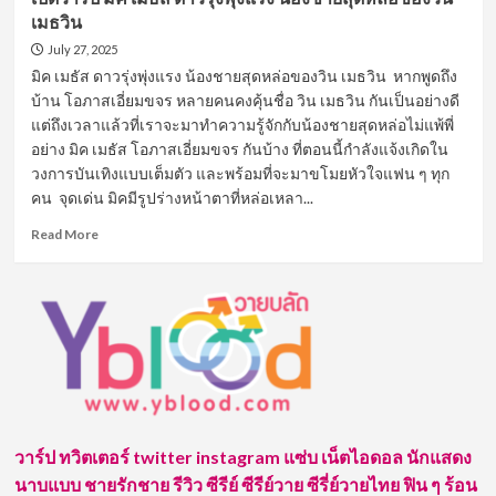
เมธวิน
July 27, 2025
มิค เมธัส ดาวรุ่งพุ่งแรง น้องชายสุดหล่อของวิน เมธวิน หากพูดถึง
บ้าน โอภาสเอี่ยมขจร หลายคนคงคุ้นชื่อ วิน เมธวิน กันเป็นอย่างดี
แต่ถึงเวลาแล้วที่เราจะมาทำความรู้จักกับน้องชายสุดหล่อไม่แพ้พี่
อย่าง มิค เมธัส โอภาสเอี่ยมขจร กันบ้าง ที่ตอนนี้กำลังแจ้งเกิดใน
วงการบันเทิงแบบเต็มตัว และพร้อมที่จะมาขโมยหัวใจแฟน ๆ ทุก
คน จุดเด่น มิคมีรูปร่างหน้าตาที่หล่อเหลา...
Read
Read More
more
about
เปิด
วาร์
ป
มิค
เมธั
ส
ดาว
รุ่ง
วาร์ป ทวิตเตอร์ twitter instagram แซ่บ เน็ตไอดอล นักแสดง
พุ่ง
นาบแบบ ชายรักชาย รีวิว ซีรีย์ ซีรีย์วาย ซีรี่ย์วายไทย ฟิน ๆ ร้อน
แรง