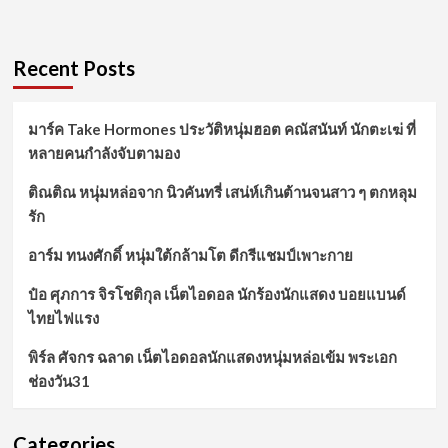
Recent Posts
มาร์ค Take Hormones ประวัติหนุ่มฮอต คณัสนันท์ นักตะเฆ่ ที่
หลายคนกำลังจับตามอง
ติณติณ หนุ่มหล่อจาก นิวคันทรี่ เสน่ห์เกินต้านจนสาว ๆ ตกหลุม
รัก
อาร์ม ทนงศักดิ์ หนุ่มใต้กล้ามโต ดีกรีแชมป์เพาะกาย
ป๋อ ศุภการ จิรโชติกุล เน็ตไอดอล นักร้องนักแสดง บอยแบนด์
ไทยไฟแรง
พิร์ล ศัจกร ฉลาด เน็ตไอดอลนักแสดงหนุ่มหล่อเข้ม พระเอก
ช่องวัน31
Categories