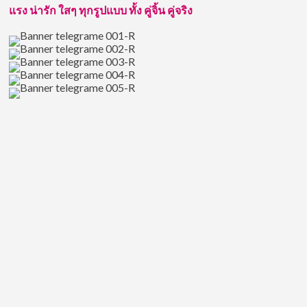
น้อง
แรง น่ารัก ใสๆ ทุกรูปแบบ ทั้ง คู่จิ้น คู่จริง
ชาย
สุด
หล่อ
ของ
วิน
เมธ
วิน