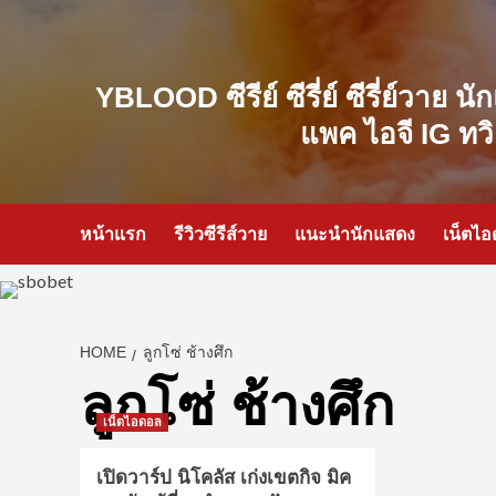
Skip
to
content
YBLOOD ซีรีย์ ซีรี่ย์ ซีรี่ย์วาย 
แพค ไอจี IG ทว
หน้าแรก
รีวิวซีรีส์วาย
แนะนำนักแสดง
เน็ตไ
HOME
ลูกโซ่ ช้างศึก
ลูกโซ่ ช้างศึก
เน็ตไอดอล
เปิดวาร์ป นิโคลัส เก่งเขตกิจ มิค