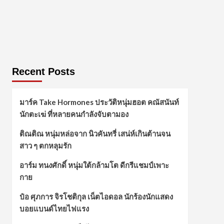
Recent Posts
มาร์ค Take Hormones ประวัติหนุ่มฮอต คณัสนันท์
นักตะเฆ่ ที่หลายคนกำลังจับตามอง
ติณติณ หนุ่มหล่อจาก นิวคันทรี่ เสน่ห์เกินต้านจน
สาว ๆ ตกหลุมรัก
อาร์ม ทนงศักดิ์ หนุ่มใต้กล้ามโต ดีกรีแชมป์เพาะ
กาย
ป๋อ ศุภการ จิรโชติกุล เน็ตไอดอล นักร้องนักแสดง
บอยแบนด์ไทยไฟแรง