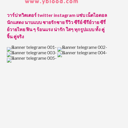
วาร์ป ทวิตเตอร์ twitter instagram แซ่บ เน็ตไอดอล
นักแสดง นาบแบบ ชายรักชาย รีวิว ซีรีย์ ซีรีย์วาย ซีรี่
ย์วายไทย ฟิน ๆ ร้อนแรง น่ารัก ใสๆ ทุกรูปแบบ ทั้ง คู่
จิ้น คู่จริง