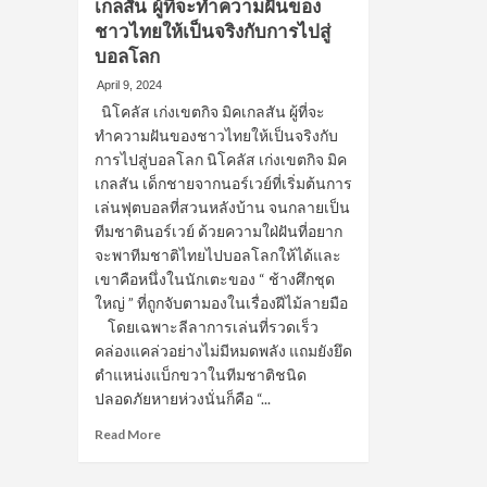
เกลสัน ผู้ที่จะทำความฝันของ
ชาวไทยให้เป็นจริงกับการไปสู่
บอลโลก
April 9, 2024
นิโคลัส เก่งเขตกิจ มิคเกลสัน ผู้ที่จะ
ทำความฝันของชาวไทยให้เป็นจริงกับ
การไปสู่บอลโลก นิโคลัส เก่งเขตกิจ มิค
เกลสัน เด็กชายจากนอร์เวย์ที่เริ่มต้นการ
เล่นฟุตบอลที่สวนหลังบ้าน จนกลายเป็น
ทีมชาตินอร์เวย์ ด้วยความใฝ่ฝันที่อยาก
จะพาทีมชาติไทยไปบอลโลกให้ได้และ
เขาคือหนึ่งในนักเตะของ “ ช้างศึกชุด
ใหญ่ ” ที่ถูกจับตามองในเรื่องฝีไม้ลายมือ
โดยเฉพาะลีลาการเล่นที่รวดเร็ว
คล่องแคล่วอย่างไม่มีหมดพลัง แถมยังยึด
ตำแหน่งแบ็กขวาในทีมชาติชนิด
ปลอดภัยหายห่วงนั่นก็คือ “...
Read
Read More
more
about