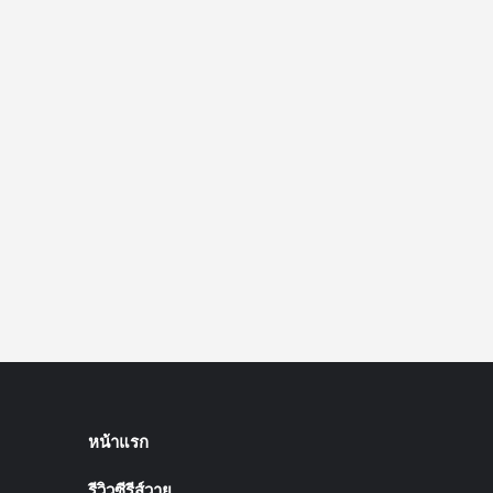
การ
ไป
สู่
บอล
โลก
หน้าแรก
รีวิวซีรีส์วาย