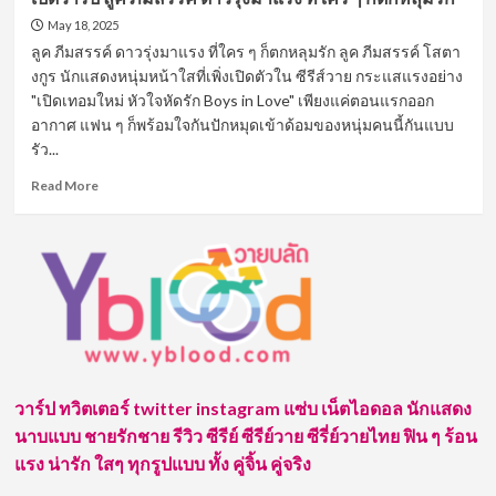
May 18, 2025
ลูค ภีมสรรค์ ดาวรุ่งมาแรง ที่ใคร ๆ ก็ตกหลุมรัก ลูค ภีมสรรค์ โสตา
งกูร นักแสดงหนุ่มหน้าใสที่เพิ่งเปิดตัวใน ซีรีส์วาย กระแสแรงอย่าง
"เปิดเทอมใหม่ หัวใจหัดรัก Boys in Love" เพียงแค่ตอนแรกออก
อากาศ แฟน ๆ ก็พร้อมใจกันปักหมุดเข้าด้อมของหนุ่มคนนี้กันแบบ
รัว...
Read
Read More
more
about
เปิด
วาร์
ป
ลูค
ภีม
สรรค์
ดาว
รุ่ง
วาร์ป ทวิตเตอร์ twitter instagram แซ่บ เน็ตไอดอล นักแสดง
มา
นาบแบบ ชายรักชาย รีวิว ซีรีย์ ซีรีย์วาย ซีรี่ย์วายไทย ฟิน ๆ ร้อน
แรง
ที่
แรง น่ารัก ใสๆ ทุกรูปแบบ ทั้ง คู่จิ้น คู่จริง
ใคร