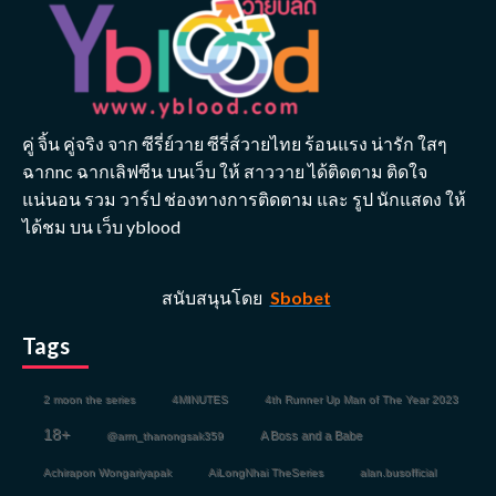
คู่ จิ้น คู่จริง จาก ซีรี่ย์วาย ซีรี่ส์วายไทย ร้อนแรง น่ารัก ใสๆ
ฉากnc ฉากเลิฟซีน บนเว็บ ให้ สาววาย ได้ติดตาม ติดใจ
แน่นอน รวม วาร์ป ช่องทางการติดตาม และ รูป นักแสดง ให้
ได้ชม บน เว็บ yblood
สนับสนุนโดย
Sbobet
Tags
2 moon the series
4MINUTES
4th Runner Up Man of The Year 2023
18+
A Boss and a Babe
@arm_thanongsak359
Achirapon Wongariyapak
AiLongNhai TheSeries
alan.busofficial