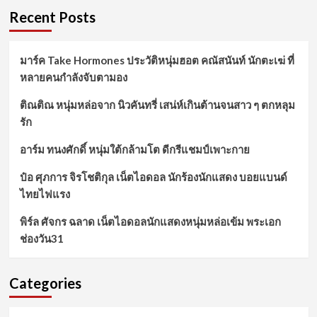
Recent Posts
มาร์ค Take Hormones ประวัติหนุ่มฮอต คณัสนันท์ นักตะเฆ่ ที่
หลายคนกำลังจับตามอง
ติณติณ หนุ่มหล่อจาก นิวคันทรี่ เสน่ห์เกินต้านจนสาว ๆ ตกหลุม
รัก
อาร์ม ทนงศักดิ์ หนุ่มใต้กล้ามโต ดีกรีแชมป์เพาะกาย
ป๋อ ศุภการ จิรโชติกุล เน็ตไอดอล นักร้องนักแสดง บอยแบนด์
ไทยไฟแรง
พิร์ล ศัจกร ฉลาด เน็ตไอดอลนักแสดงหนุ่มหล่อเข้ม พระเอก
ช่องวัน31
Categories