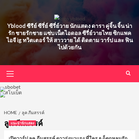
Skip
to
content
Yblood ซีรีย์ ซีรี่ย์ ซีรี่ย์วาย นักแสดง ดารา คู่จิ้น จิ้น น่า
รัก ชายรักชาย แซ่บ เน็ตไอดอล ซีรี่ย์วายไทย ซิกแพค
ไอจี ig ทวิตเตอร์ ให้ สาววาย ได้ ติดตาม วาร์ป และ ฟิน
ไปด้วยกัน
Primary
Menu
HOME
ลูค ภีมสรรค์
ลูค ภีมสรรค์
แนะนำนักแสดง
เปิดวาร์ป ลูค ภีมสรรค์ ดาวรุ่งมาแรง ที่ใคร ๆ ก็ตกหลุมรัก