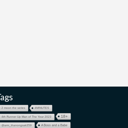
Tags
2 moon the series
4MINUTES
18+
4th Runner Up Man of The Year 2023
A Boss and a Babe
@arm_thanongsak359