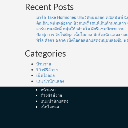
Recent Posts
มาร์ค Take Hormones ประวัติหนุ่มฮอต คณัสนันท์ นั
ติณติณ หนุ่มหล่อจาก นิวคันทรี่ เสน่ห์เกินต้านจนสาว 
อาร์ม ทนงศักดิ์ หนุ่มใต้กล้ามโต ดีกรีแชมป์เพาะกาย
ป๋อ ศุภการ จิรโชติกุล เน็ตไอดอล นักร้องนักแสดง 
พิร์ล ศัจกร ฉลาด เน็ตไอดอลนักแสดงหนุ่มหล่อเข้ม พ
Categories
บ้านวาย
รีวิวซีรีส์วาย
เน็ตไอดอล
แนะนำนักแสดง
หน้าแรก
รีวิวซีรีส์วาย
แนะนำนักแสดง
เน็ตไอดอล