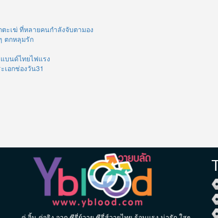
กตะเฆ่ ที่หลายคนกำลังจับตามอง
ๆ ตกหลุมรัก
บอยแบนด์ไทยไฟแรง
ระเอกช่องวัน31
คู่ จิ้น คู่จริง จาก ซีรี่ย์วาย ซีรี่ส์วายไทย ร้อนแรง น่ารัก ใสๆ