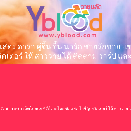
 นักแสดง ดารา คู่จิ้น จิ้น น่ารัก ชายรักชาย
วิตเตอร์ ให้ สาววาย ได้ ติดตาม วาร์ป และ
รัก ชายรักชาย แซ่บ เน็ตไอดอล ซีรี่ย์วายไทย ซิกแพค ไอจี ig ทวิตเตอร์ ให้ สาววา