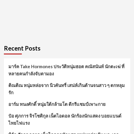
Recent Posts
มาร์ค Take Hormones ประวัติหนุ่มฮอต คณัสนันท์ นักตะเฆ่ ที่
หลายคนกำลังจับตามอง
ติณติณ หนุ่มหล่อจาก นิวคันทรี่ เสน่ห์เกินต้านจนสาว ๆ ตกหลุม
รัก
อาร์ม ทนงศักดิ์ หนุ่มใต้กล้ามโต ดีกรีแชมป์เพาะกาย
ป๋อ ศุภการ จิรโชติกุล เน็ตไอดอล นักร้องนักแสดง บอยแบนด์
ไทยไฟแรง