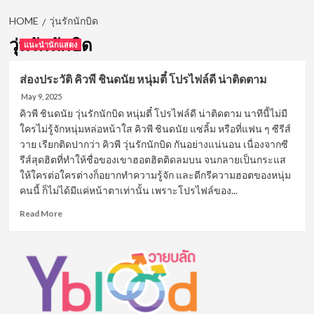
HOME
วุ่นรักนักบิด
วุ่นรักนักบิด
แนะนำนักแสดง
ส่องประวัติ คิวพี ชินดนัย หนุ่มตี๋ โปรไฟล์ดี น่าติดตาม
May 9, 2025
คิวพี ชินดนัย วุ่นรักนักบิด หนุ่มตี๋ โปรไฟล์ดี น่าติดตาม นาทีนี้ไม่มี
ใครไม่รู้จักหนุ่มหล่อหน้าใส คิวพี ชินดนัย แซ่ลิ้ม หรือที่แฟน ๆ ซีรีส์
วาย เรียกติดปากว่า คิวพี วุ่นรักนักบิด กันอย่างแน่นอน เนื่องจากซี
รีส์สุดฮิตที่ทำให้ชื่อของเขาฮอตฮิตติดลมบน จนกลายเป็นกระแส
ให้ใครต่อใครต่างก็อยากทำความรู้จัก และดีกรีความฮอตของหนุ่ม
คนนี้ ก็ไม่ได้มีแค่หน้าตาเท่านั้น เพราะโปรไฟล์ของ...
Read
Read More
more
about
ส่อง
ประวัติ
คิว
พี
ชิน