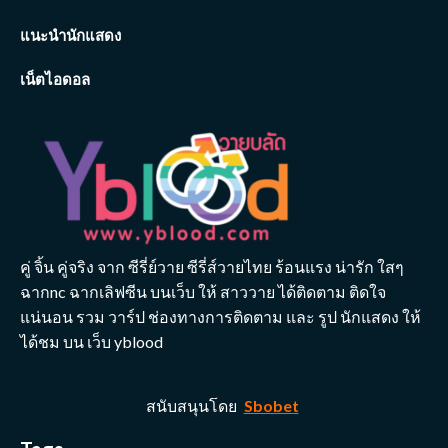
แนะนำนักแสดง
เน็ตไอดอล
คู่ จิ้น คู่จริง จาก ซีรี่ย์วาย ซีรี่ส์วายไทย ร้อนแรง น่ารัก ใสๆ
ฉากnc ฉากเลิฟซีน บนเว็บ ให้ สาววาย ได้ติดตาม ติดใจ
แน่นอน รวม วาร์ป ช่องทางการติดตาม และ รูป นักแสดง ให้
ได้ชม บน เว็บ yblood
สนับสนุนโดย
Sbobet