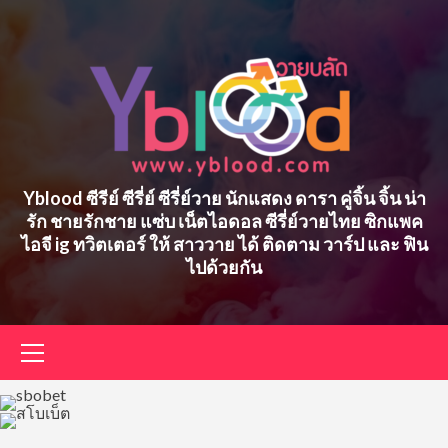
Skip
to
content
Yblood ซีรีย์ ซีรี่ย์ ซีรี่ย์วาย นักแสดง ดารา คู่จิ้น จิ้น น่า
รัก ชายรักชาย แซ่บ เน็ตไอดอล ซีรี่ย์วายไทย ซิกแพค
ไอจี ig ทวิตเตอร์ ให้ สาววาย ได้ ติดตาม วาร์ป และ ฟิน
ไปด้วยกัน
Primary
Menu