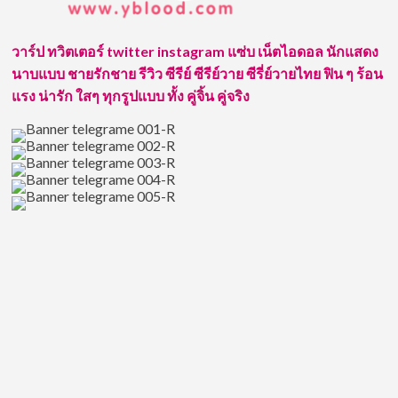
ดนัย
หนุ่ม
ตี๋
วาร์ป ทวิตเตอร์ twitter instagram แซ่บ เน็ตไอดอล นักแสดง
โปรไฟล์
นาบแบบ ชายรักชาย รีวิว ซีรีย์ ซีรีย์วาย ซีรี่ย์วายไทย ฟิน ๆ ร้อน
ดี
น่า
แรง น่ารัก ใสๆ ทุกรูปแบบ ทั้ง คู่จิ้น คู่จริง
ติดตาม