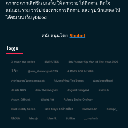
ฉากnc ฉากเลิฟซีน บนเว็บ ให้ สาววาย ได้ติดตาม ติดใจ
แน่นอน รวม วาร์ป ช่องทางการติดตาม และ รูป นักแสดง ให้
ได้ชม บน เว็บ yblood
สนับสนุนโดย
Sbobet
Tags
2 moon the series
4MINUTES
4th Runner Up Man of The Year 2023
18+
A Boss and a Babe
@arm_thanongsak359
Achirapon Wongariyapak
AiLongNhai TheSeries
alan.busofficial
ALAN BUS
Arm Thanongsak
Asgard Bangkok
aston.lv
atiwat_tar
Aston_Official_
Aubrey Drake Graham
Bad Buddy Series
Bad Guys ล่าล้างเมือง
barcode.tin
basvpr_
bb0un
bbasjtr
bbenlk
bbillkin
__markntk