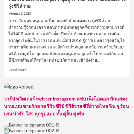
รุ่งซีรีส์วาย
August 2, 2025
เดรก สัตบุตร หนุ่มลูกครึ่งมาดเท่ห์ นักแสดงดาวรุ่งซีรีส์วาย
ทำความรู้จักกับ เดรก สัตบุตร หนุ่มหล่อลูกครึ่งมากความสามารถที่
ไม่ได้มีดีแค่หน้าตา แต่ยังเต็มเปี่ยมไปด้วยแพสชัน และความฝัน
จากจุดเริ่มต้นในวงการบันเทิงเมื่อปี 2016 สู่การเป็นดาวรุ่งขวัญใจ
สายวายที่ทุกคนหลงรัก และอีกก้าวสำคัญล่าสุดกับการคว้าปริญญา
ตรีที่ภาคภูมิใจ จุดเด่น นักแสดงหนุ่มหล่อลูกครึ่งไทย-อเมริกัน คน
นี้มีภาพลักษณ์ที่สดใส เท่ห์ เป็นมิตร และเข้าถึงง่าย...
Read
Read More
more
about
เปิด
ประวัติ
เดรก
วาร์ป ทวิตเตอร์ twitter instagram แซ่บ เน็ตไอดอล นักแสดง
สัต
นาบแบบ ชายรักชาย รีวิว ซีรีย์ ซีรีย์วาย ซีรี่ย์วายไทย ฟิน ๆ ร้อน
บุตร
แรง น่ารัก ใสๆ ทุกรูปแบบ ทั้ง คู่จิ้น คู่จริง
หนุ่ม
ลูก
ครึ่ง
มาด