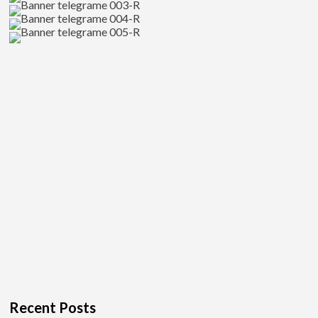
เท่ห์
นัก
แสดง
ดาว
รุ่ง
ซี
รีส์
วาย
Recent Posts