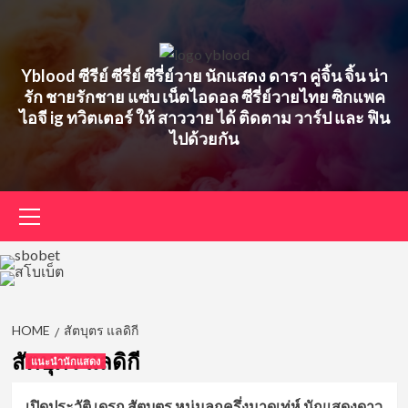
Skip
to
content
Yblood ซีรีย์ ซีรี่ย์ ซีรี่ย์วาย นักแสดง ดารา คู่จิ้น จิ้น น่า
รัก ชายรักชาย แซ่บ เน็ตไอดอล ซีรี่ย์วายไทย ซิกแพค
ไอจี ig ทวิตเตอร์ ให้ สาววาย ได้ ติดตาม วาร์ป และ ฟิน
ไปด้วยกัน
Primary
Menu
HOME
สัตบุตร แลดิกี
สัตบุตร แลดิกี
แนะนำนักแสดง
เปิดประวัติ เดรก สัตบุตร หนุ่มลูกครึ่งมาดเท่ห์ นักแสดงดาว