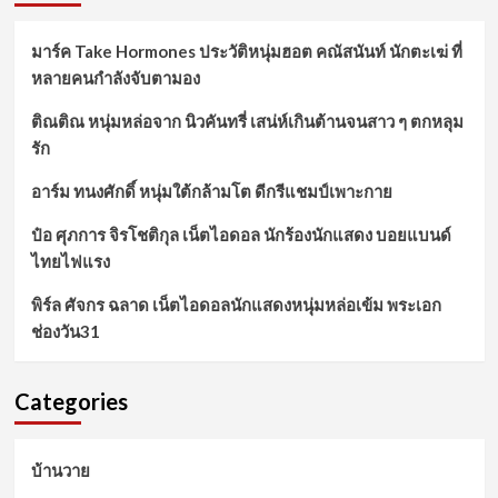
มาร์ค Take Hormones ประวัติหนุ่มฮอต คณัสนันท์ นักตะเฆ่ ที่
หลายคนกำลังจับตามอง
ติณติณ หนุ่มหล่อจาก นิวคันทรี่ เสน่ห์เกินต้านจนสาว ๆ ตกหลุม
รัก
อาร์ม ทนงศักดิ์ หนุ่มใต้กล้ามโต ดีกรีแชมป์เพาะกาย
ป๋อ ศุภการ จิรโชติกุล เน็ตไอดอล นักร้องนักแสดง บอยแบนด์
ไทยไฟแรง
พิร์ล ศัจกร ฉลาด เน็ตไอดอลนักแสดงหนุ่มหล่อเข้ม พระเอก
ช่องวัน31
Categories
บ้านวาย