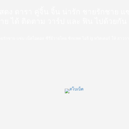
นักแสดง ดารา คู่จิ้น จิ้น น่ารัก ชายรักชาย
วาย ได้ ติดตาม วาร์ป และ ฟิน ไปด้วยกัน
่ารัก ชายรักชาย แซ่บ เน็ตไอดอล ซีรี่ย์วายไทย ซิกแพค ไอจี ig ทวิตเตอร์ ให้ สา