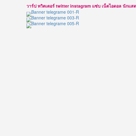
ความ
วาร์ป ทวิตเตอร์ twitter instagram แซ่บ เน็ตไอดอล นักแสดง นาบ
รัก
ซี
รีส์
แนว
พีเรียด
สไตล์
เมือง
เหนือ
สุด
อบอุ่น