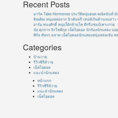
Recent Posts
มาร์ค Take Hormones ประวัติหนุ่มฮอต คณัสนันท์ นั
ติณติณ หนุ่มหล่อจาก นิวคันทรี่ เสน่ห์เกินต้านจนสาว 
อาร์ม ทนงศักดิ์ หนุ่มใต้กล้ามโต ดีกรีแชมป์เพาะกาย
ป๋อ ศุภการ จิรโชติกุล เน็ตไอดอล นักร้องนักแสดง 
พิร์ล ศัจกร ฉลาด เน็ตไอดอลนักแสดงหนุ่มหล่อเข้ม พ
Categories
บ้านวาย
รีวิวซีรีส์วาย
เน็ตไอดอล
แนะนำนักแสดง
หน้าแรก
รีวิวซีรีส์วาย
แนะนำนักแสดง
เน็ตไอดอล