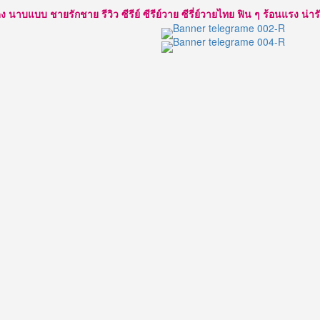
ตี๋
แบบ ชายรักชาย รีวิว ซีรีย์ ซีรีย์วาย ซีรี่ย์วายไทย ฟิน ๆ ร้อนแรง น่ารัก ใส
ผล
งาน
มากมาย