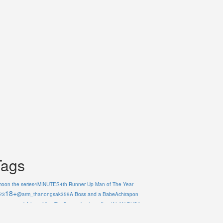
Tags
moon the series
4MINUTES
4th Runner Up Man of The Year
18+
A Boss and a Babe
23
@arm_thanongsak359
Achirapon
ngariyapak
AiLongNhai TheSeries
alan.busofficial
ALAN BUS
Arm
atiwat_tar
anongsak
Asgard Bangkok
aston.lv
Aston_Official_
Aubrey Drake