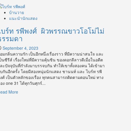
บ้านวาย
แนะนำนักแสดง
ไบร์ท รพีพงศ์ ผิวพรรณขาวโอโม่ไม่
ธรรมดา
September 4, 2023
อมกลิ่นความรัก เป็นอีกหนึ่งเรื่องราว ที่มีความน่าสนใจ และ
ป็นซีรีส์ เรื่องใหม่ที่มีความคุ้นชิน ของดอกลีลาวดีเมื่อในอดีต
ละปัจจุบันที่กำลังมาบรรจบกัน ทำให้เขาทั้งสองคน ได้เข้ามา
บกันอีกครั้ง โดยมีสองหนุ่มนักแสดง ชานนท์ และ ไบร์ท รพี
งศ์ เป็นตัวหลักของเรื่อง ทุกคนสามารถติดตามตอนใหม่ ทาง
่อง one 31 ได้ทุกวันศุกร์...
Read
ead More
more
about
ไบร์ท
รพี
พงศ์
ผิว