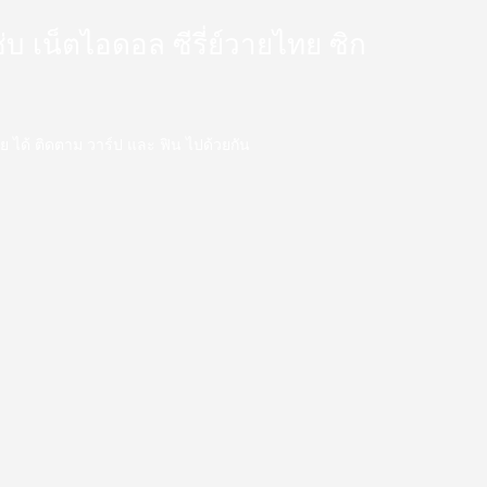
 แซ่บ เน็ตไอดอล ซีรี่ย์วายไทย ซิก
ววาย ได้ ติดตาม วาร์ป และ ฟิน ไปด้วยกัน