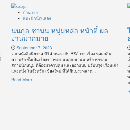
บ้านวาย
แนะนำนักแสดง
ว
นนกุล ชานน หนุ่มหล่อ หน้าตี๋ ผล
งานมากมาย
September 7, 2023
บ
จากหนังสือนิยายสู่ ซีรีส์ บนจอ กับ ซีรีส์วาย เรื่อง หอมกลิ่น
ห
์
ความรัก ซึ่งเป็นเรื่องราวของ นนกุล ชานน หรือ พ่อจอม
เ
สถาปนิกหนุ่ม ที่ต้องมาควบคุม และออกแบบ ปรับปรุง เรือนเก่า
แ
ง
แห่งหนึ่ง ในจังหวัด เชียงใหม่ ที่ได้ฝันประหลาด...
พ
พ
Read
Read More
ช
more
about
R
น
นกุล
ชานน
หนุ่ม
หล่อ
หน้า