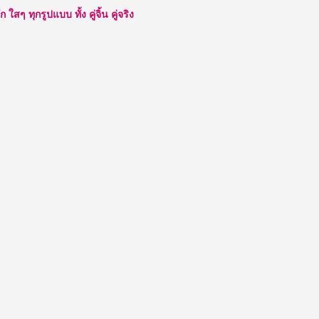
พรรณ
ๆ ทุกรูปแบบ ทั้ง คู่จิ้น คู่จริง
ขาว
โอ
โม่
ไม่
ธรรมดา