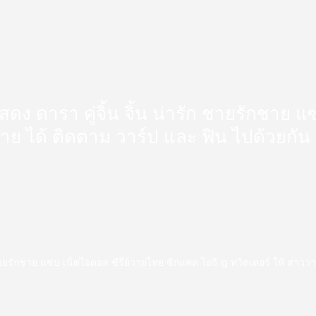
นักแสดง ดารา คู่จิ้น จิ้น น่ารัก ชายรักชาย
วาย ได้ ติดตาม วาร์ป และ ฟิน ไปด้วยกัน
่ารัก ชายรักชาย แซ่บ เน็ตไอดอล ซีรี่ย์วายไทย ซิกแพค ไอจี ig ทวิตเตอร์ ให้ สา