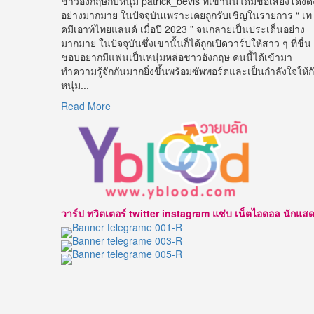
ชาวอังกฤษกับหนุ่ม patrick_bevis ที่เขานั้นได้มีชื่อเสียงโด่งดั
อย่างมากมาย ในปัจจุบันเพราะเคยถูกรับเชิญในรายการ “ เท
คมีเอาท์ไทยแลนด์ เมื่อปี 2023 ” จนกลายเป็นประเด็นอย่าง
มากมาย ในปัจจุบันซึ่งเขานั้นก็ได้ถูกเปิดวาร์ปให้สาว ๆ ที่ชื่น
ชอบอยากมีแฟนเป็นหนุ่มหล่อชาวอังกฤษ คนนี้ได้เข้ามา
ทำความรู้จักกันมากยิ่งขึ้นพร้อมซัพพอร์ตและเป็นกำลังใจให้ก
หนุ่ม...
Read
Read More
more
about
เปิด
วาร์
ป
Patrick
Bevis
วาร์ป ทวิตเตอร์ twitter instagram แซ่บ เน็ตไอดอล นักแสดง นาบ
หนุ่ม
โสด
สาย
ฝ
อชา
วอังกฤษ
ที่