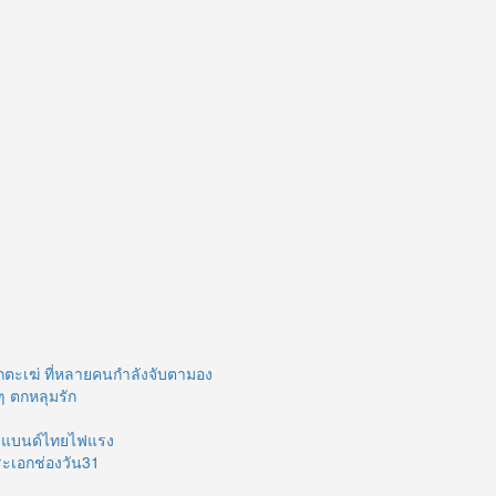
กตะเฆ่ ที่หลายคนกำลังจับตามอง
ๆ ตกหลุมรัก
บอยแบนด์ไทยไฟแรง
ระเอกช่องวัน31