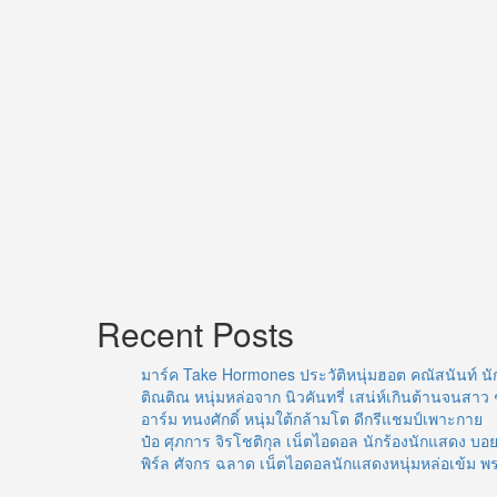
หลง
รัก
เมือง
ไทย
และ
อยาก
มี
สาว
ไทย
รู้
ใจ
สัก
คน
Recent Posts
มาร์ค Take Hormones ประวัติหนุ่มฮอต คณัสนันท์ นั
ติณติณ หนุ่มหล่อจาก นิวคันทรี่ เสน่ห์เกินต้านจนสาว 
อาร์ม ทนงศักดิ์ หนุ่มใต้กล้ามโต ดีกรีแชมป์เพาะกาย
ป๋อ ศุภการ จิรโชติกุล เน็ตไอดอล นักร้องนักแสดง 
พิร์ล ศัจกร ฉลาด เน็ตไอดอลนักแสดงหนุ่มหล่อเข้ม พ