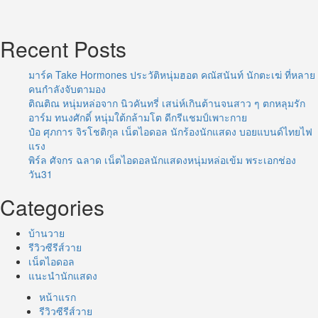
Recent Posts
มาร์ค Take Hormones ประวัติหนุ่มฮอต คณัสนันท์ นักตะเฆ่ ที่หลาย
คนกำลังจับตามอง
ติณติณ หนุ่มหล่อจาก นิวคันทรี่ เสน่ห์เกินต้านจนสาว ๆ ตกหลุมรัก
อาร์ม ทนงศักดิ์ หนุ่มใต้กล้ามโต ดีกรีแชมป์เพาะกาย
ป๋อ ศุภการ จิรโชติกุล เน็ตไอดอล นักร้องนักแสดง บอยแบนด์ไทยไฟ
แรง
พิร์ล ศัจกร ฉลาด เน็ตไอดอลนักแสดงหนุ่มหล่อเข้ม พระเอกช่อง
วัน31
Categories
บ้านวาย
รีวิวซีรีส์วาย
เน็ตไอดอล
แนะนำนักแสดง
หน้าแรก
รีวิวซีรีส์วาย