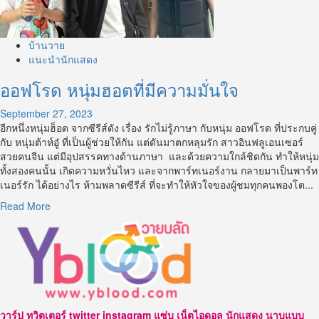
บ้านวาย
แนะนำนักแสดง
ออฟโรด หนุ่มฮอตที่มีความมั่นใจ
September 27, 2023
อีกหนึ่งหนุ่มฮ็อต จากซีรีส์ดัง เรื่อง รักไม่รู้ภาษา กับหนุ่ม ออฟโรด ที่ประกบคู่
กับ หนุ่มต้าห์อู๋ ที่เป็นผู้ช่วยให้กัน แต่ดันมาตกหลุมรัก สาวอินฟลูเอนเซอร์
สวยคนจีน แต่มีอุปสรรคทางด้านภาษา และด้วยความใกล้ชิดกัน ทำให้หนุ่ม
ทั้งสองคนนั้น เกิดความหวั่นไหว และจากพาร์ทเนอร์งาน กลายมาเป็นพาร์ท
เนอร์รัก ได้อย่างไร ห้ามพลาดซีรีส์ ที่จะทำให้หัวใจของผู้ชมทุกคนพองโต...
Read
Read More
more
about
ออฟ
โรด
หนุ่ม
ฮอต
ที่
วาร์ป ทวิตเตอร์ twitter instagram แซ่บ เน็ตไอดอล นักแสดง นาบแบบ