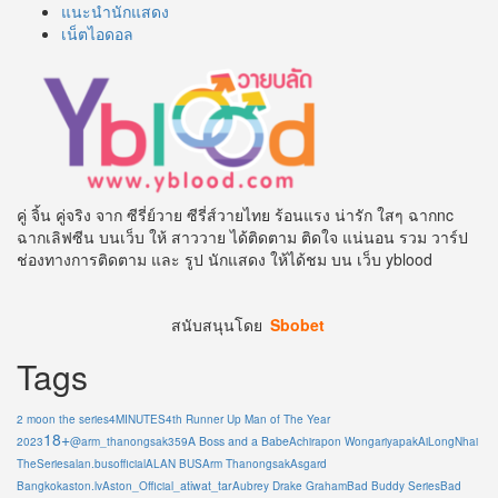
แนะนำนักแสดง
เน็ตไอดอล
คู่ จิ้น คู่จริง จาก ซีรี่ย์วาย ซีรี่ส์วายไทย ร้อนแรง น่ารัก ใสๆ ฉากnc
ฉากเลิฟซีน บนเว็บ ให้ สาววาย ได้ติดตาม ติดใจ แน่นอน รวม วาร์ป
ช่องทางการติดตาม และ รูป นักแสดง ให้ได้ชม บน เว็บ yblood
สนับสนุนโดย
Sbobet
Tags
2 moon the series
4MINUTES
4th Runner Up Man of The Year
18+
A Boss and a Babe
2023
@arm_thanongsak359
Achirapon Wongariyapak
AiLongNhai
TheSeries
alan.busofficial
ALAN BUS
Arm Thanongsak
Asgard
atiwat_tar
Bangkok
aston.lv
Aston_Official_
Aubrey Drake Graham
Bad Buddy Series
Bad