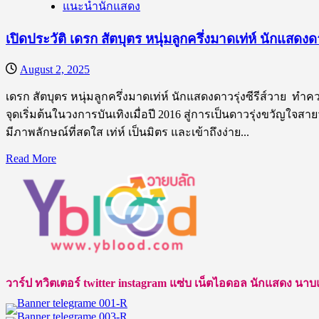
แนะนำนักแสดง
ประวัติ
แฟรงค์
เปิดประวัติ เดรก สัตบุตร หนุ่มลูกครึ่งมาดเท่ห์ นักแสดงดา
ธนัตถ์
ศรันย์
August 2, 2025
หนุ่ม
เดรก สัตบุตร หนุ่มลูกครึ่งมาดเท่ห์ นักแสดงดาวรุ่งซีรีส์วาย ทำ
หล่อ
จุดเริ่มต้นในวงการบันเทิงเมื่อปี 2016 สู่การเป็นดาวรุ่งขวัญใจ
ดาว
มีภาพลักษณ์ที่สดใส เท่ห์ เป็นมิตร และเข้าถึงง่าย...
รุ่ง
ซี
Read
Read More
รีส์
more
about
วาย
เปิด
มาก
ประวัติ
ความ
เดรก
สามารถ
สัต
บุตร
วาร์ป ทวิตเตอร์ twitter instagram แซ่บ เน็ตไอดอล นักแสดง นาบแบบ ชา
หนุ่ม
ลูก