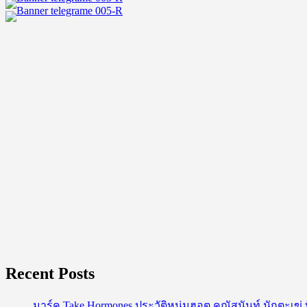
ครึ่ง
มาด
เท่ห์
นัก
แสดง
ดาว
รุ่ง
ซี
รีส์
วาย
Recent Posts
มาร์ค Take Hormones ประวัติหนุ่มฮอต คณัสนันท์ นักตะเฆ