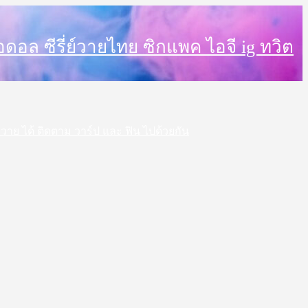
็ตไอดอล ซีรี่ย์วายไทย ซิกแพค ไอจี ig ทวิต
 สาววาย ได้ ติดตาม วาร์ป และ ฟิน ไปด้วยกัน