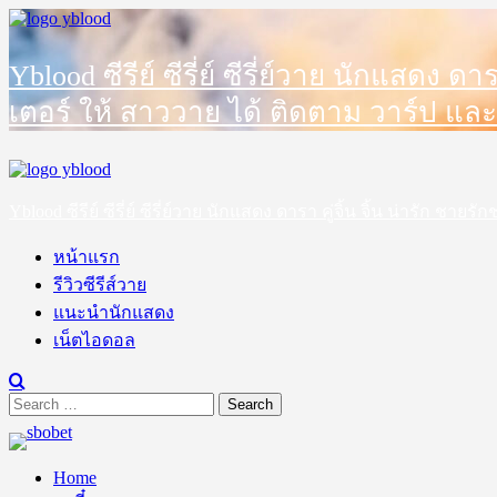
Skip
to
content
Yblood ซีรีย์ ซีรี่ย์ ซีรี่ย์วาย นักแสดง 
เตอร์ ให้ สาววาย ได้ ติดตาม วาร์ป และ
Primary
Menu
Yblood ซีรีย์ ซีรี่ย์ ซีรี่ย์วาย นักแสดง ดารา คู่จิ้น จิ้น น่ารัก 
หน้าแรก
รีวิวซีรีส์วาย
แนะนำนักแสดง
เน็ตไอดอล
Search
for:
Home