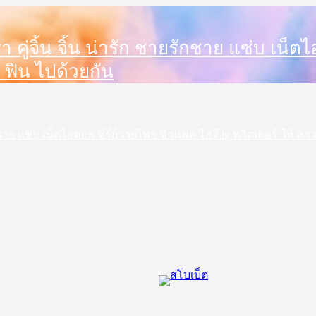
ดารา คู่จิ้น จิ้น น่ารัก ชายรักชาย แซ่บ เน
 ฟิน ไปด้วยกัน
ชายรักชาย แซ่บ เน็ตไอดอล ซีรี่ย์วายไทย ซิกแพค ไอจี ig ทวิตเตอร์ ให้