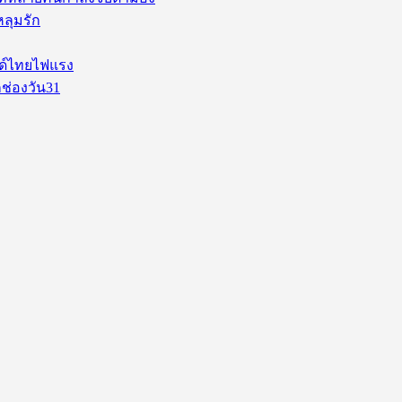
หลุมรัก
นด์ไทยไฟแรง
ช่องวัน31