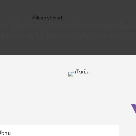
 ดารา คู่จิ้น จิ้น น่ารัก ชายรักชาย แซ่บ เน
 ให้ สาววาย ได้ ติดตาม วาร์ป และ ฟิน ไปด
ส์วาย