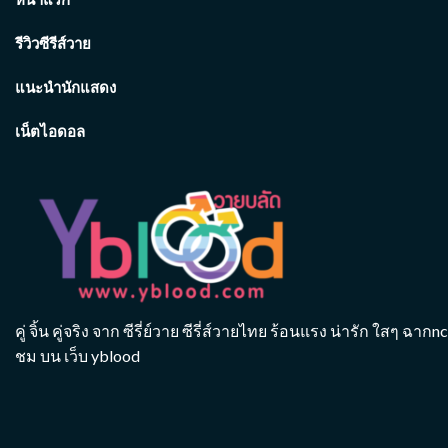
รีวิวซีรีส์วาย
แนะนำนักแสดง
เน็ตไอดอล
คู่ จิ้น คู่จริง จาก ซีรี่ย์วาย ซีรี่ส์วายไทย ร้อนแรง น่ารัก ใส
ชม บน เว็บ yblood