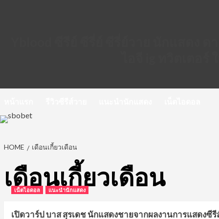
Skip
to
content
Yblood ซีรีย์ ซีรี่ย์ ซีรี่ย์วาย นักแสดง
ไอจี ig ทวิตเตอร์
หน้าแรก
รีวิวซีรีส์วาย
แนะนำนักแสดง
เน็ตไอดอล
HOME
เดือนเกี้ยวเดือน
เดือนเกี้ยวเดือน
เน็ตไอดอล
แนะนำนักแสดง
เปิดวาร์ป บาส สุรเดช นักแสดงชายจากผลงานการแสดงซีรี