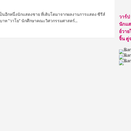
ป็นอีกหนึ่งนักแสดงชาย ที่เติบโตมาจากผลงานการแสดง ซีรีส์
วาร์ป
บทบาท "วาโย" นักศึกษาคณะวิศวกรรมศาสตร์...
นักแสด
ย์วายไ
จิ้น คู่