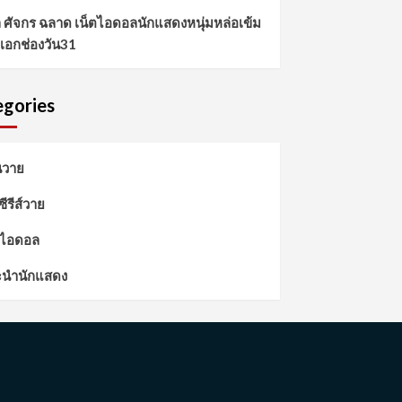
์ล ศัจกร ฉลาด เน็ตไอดอลนักแสดงหนุ่มหล่อเข้ม
เอกช่องวัน31
gories
นวาย
วซีรีส์วาย
ตไอดอล
นำนักแสดง