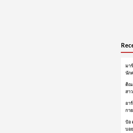
Rece
มาร
นัก
ติณต
สาว
อาร์
กาย
ป๋อ
บอ