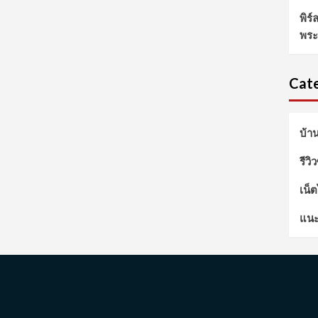
พิร
พระ
Cate
บ้า
รีวิ
เน็
แนะ