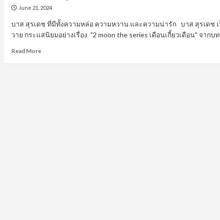
June 21, 2024
บาส สุรเดช ที่มีทั้งความหล่อ ความหวาน และความน่ารัก บาส สุรเดช เ
วาย กระแสนิยมอย่างเรื่อง "2 moon the series เดือนเกี้ยวเดือน" จาก
Read
Read More
more
about
เปิด
วาร์
ป
บาส
สุร
เดช
นัก
แสดง
ชาย
จาก
ผล
งานการ
แสดง
ซี
รีส์
วาย