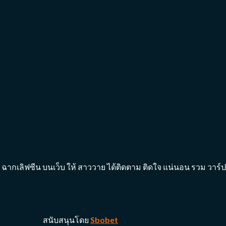
ๆ ฉากnc ฉากเลิฟซีน บนเว็บ ให้ สาววาย ได้ติดตาม ติดใจ แน่นอน รวม ว
สนับสนุนโดย
Sbobet