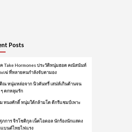
nt Posts
์ค Take Hormones ประวัติหนุ่มฮอต คณัสนันท์
ตะเฆ่ ที่หลายคนกำลังจับตามอง
ิณ หนุ่มหล่อจาก นิวคันทรี่ เสน่ห์เกินต้านจน
 ๆ ตกหลุมรัก
ม ทนงศักดิ์ หนุ่มใต้กล้ามโต ดีกรีแชมป์เพาะ
 ศุภการ จิรโชติกุล เน็ตไอดอล นักร้องนักแสดง
ยแบนด์ไทยไฟแรง