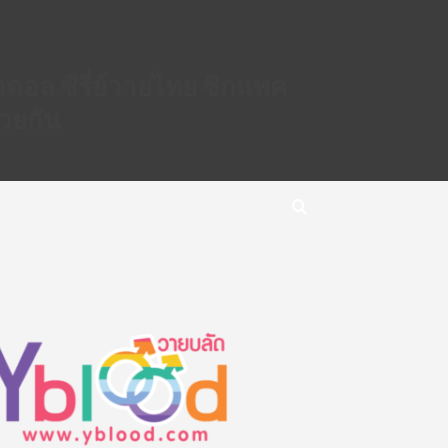
็ตไอดอล ซีรี่ย์วายไทย ซิกแพค
้วยกัน