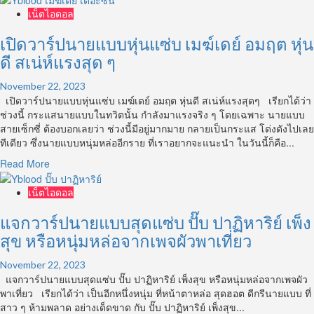
หุ่น
about
เน็ตไอดอล
ฟิต
เปิด
แอนด์
วาร์
เปิดวาร์ปนายแบบหุ่นแซ่บ เมฆ์เดย์ อมฤต หุ่น
เฟิร์ม
ป
สุดๆ!
ดี สเน่ห์แรงสุด ๆ
Jake
Andrich
November 22, 2023
นาย
เปิดวาร์ปนายแบบหุ่นแซ่บ เมฆ์เดย์ อมฤต หุ่นดี สเน่ห์แรงสุดๆ เรียกได้ว่า
แบบ
ช่วงนี้ กระแสนายแบบในทวิตนั้น กำลังมาแรงจริง ๆ โดยเฉพาะ นายแบบ
สาย
สายเซ็กซี่ ต้องบอกเลยว่า ช่วงนี้มีอยู่มากมาย กลายเป็นกระแส โด่งดังไปเลย
18+
ทีเดียว ซึ่งนายแบบหนุ่มหล่ออีกราย ที่เราอยากจะแนะนำ ในวันนี้ก็คือ...
หนุ่ม
Read
Read More
หล่อ
more
ตาน้ำ
about
เน็ตไอดอล
ข้าว
เปิด
เมือง
วาร์
แจกวาร์ปนายแบบสุดแซ่บ ปั๊บ ปาฏิหาริย์ เพ็ง
ตะวัน
ปนาย
ตก
สุข หรือหนุ่มหล่อจากเพจผัวพาเที่ยว
แบบ
หุ่น
November 22, 2023
แซ่บ
แจกวาร์ปนายแบบสุดแซ่บ ปั๊บ ปาฏิหาริย์ เพ็งสุข หรือหนุ่มหล่อจากเพจผัว
เมฆ์
พาเที่ยว เรียกได้ว่า เป็นอีกหนึ่งหนุ่ม ที่หน้าตาหล่อ สุดฮอต ดีกรีนายแบบ ที่
เดย์
สาว ๆ ห้ามพลาด อย่างเด็ดขาด กับ ปั๊บ ปาฏิหาริย์ เพ็งสุข...