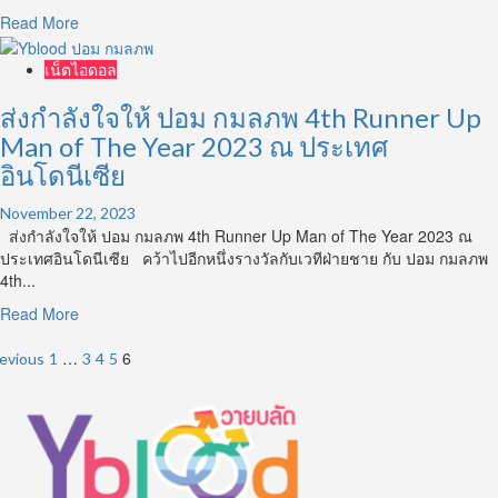
อมฤต
Read
Read More
หุ่น
more
ดี
about
เน็ตไอดอล
สเน่ห์
แจ
แรง
กวา
ส่งกำลังใจให้ ปอม กมลภพ 4th Runner Up
สุด
ร์
ๆ
Man of The Year 2023 ณ ประเทศ
ปนาย
อินโดนีเซีย
แบบ
สุด
November 22, 2023
แซ่บ
ส่งกำลังใจให้ ปอม กมลภพ 4th Runner Up Man of The Year 2023 ณ
ปั๊บ
ประเทศอินโดนีเซีย คว้าไปอีกหนึ่งรางวัลกับเวทีฝ่ายชาย กับ ปอม กมลภพ
ปาฏิหาริย์
4th...
เพ็ง
สุข
Read
Read More
หรือ
more
osts
หนุ่ม
about
…
6
evious
1
3
4
5
หล่อ
ส่ง
agination
จาก
กำลัง
เพจ
ใจ
ผัว
ให้
พา
ปอม
เที่ยว
กมล