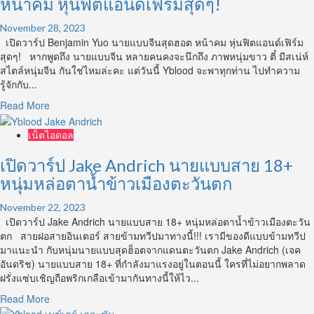
หน้าคม หุ่นฟิตแอนด์เฟิร์มสุดๆ!
Waikin
Kwan
November 28, 2023
นาย
เปิดวาร์ป Benjamin Yuo นายแบบจีนสุดฮอต หน้าคม หุ่นฟิตแอนด์เฟิร์ม
แบบ
สุดๆ! หากพูดถึง นายแบบจีน หลายคนคงจะนึกถึง ภาพหนุ่มขาว ตี๋ มีสเน่ห์
สุด
สไตล์หนุ่มจีน กันใช่ไหมล่ะคะ แต่วันนี้ Yblood จะพาทุกท่าน ไปทำความ
ฮอต
รู้จักกับ...
ดาว
Read
Read More
เด่น
more
ฮ่องกง
about
เน็ตไอดอล
ที่
เปิด
ครอง
วาร์
เปิดวาร์ป Jake Andrich นายแบบสาย 18+
ใจ
ป
สาวๆ
หนุ่มหล่อตาน้ำข้าวเมืองตะวันตก
Benjamin
ทั่ว
Yuo
เอเชีย
November 22, 2023
นาย
เปิดวาร์ป Jake Andrich นายแบบสาย 18+ หนุ่มหล่อตาน้ำข้าวเมืองตะวัน
แบบ
ตก สายฝอสายอินเตอร์ สายข้ามทวีปมาทางนี้!!! เรามีของดีแบบข้ามทวีป
จีน
มาแนะนำ กับหนุ่มนายแบบสุดฮ็อตจากแดนตะวันตก Jake Andrich (เจค
สุด
อันดริช) นายแบบสาย 18+ ที่กำลังมาแรงอยู่ในตอนนี้ ใครที่ไม่อยากพลาด
ฮอต
ฝรั่งแซ่บเชิญถือพริกเกลือเข้ามากันทางนี้ให้ไว...
หน้า
Read
Read More
คม
more