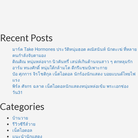
Recent Posts
มาร์ค Take Hormones ประวัติหนุ่มฮอต คณัสนันท์ นักตะเฆ่ ที่หลาย
คนกำลังจับตามอง
ติณติณ หนุ่มหล่อจาก นิวคันทรี่ เสน่ห์เกินต้านจนสาว ๆ ตกหลุมรัก
อาร์ม ทนงศักดิ์ หนุ่มใต้กล้ามโต ดีกรีแชมป์เพาะกาย
ป๋อ ศุภการ จิรโชติกุล เน็ตไอดอล นักร้องนักแสดง บอยแบนด์ไทยไฟ
แรง
พิร์ล ศัจกร ฉลาด เน็ตไอดอลนักแสดงหนุ่มหล่อเข้ม พระเอกช่อง
วัน31
Categories
บ้านวาย
รีวิวซีรีส์วาย
เน็ตไอดอล
แนะนำนักแสดง