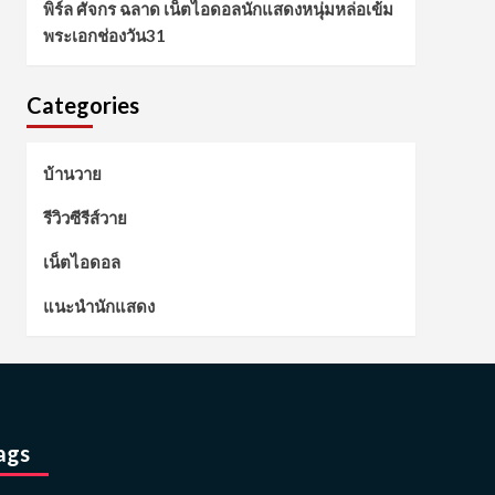
พิร์ล ศัจกร ฉลาด เน็ตไอดอลนักแสดงหนุ่มหล่อเข้ม
พระเอกช่องวัน31
Categories
บ้านวาย
รีวิวซีรีส์วาย
เน็ตไอดอล
แนะนำนักแสดง
ags