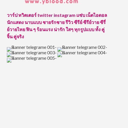
วาร์ป ทวิตเตอร์ twitter instagram แซ่บ เน็ตไอดอล
นักแสดง นาบแบบ ชายรักชาย รีวิว ซีรีย์ ซีรีย์วาย ซีรี่
ย์วายไทย ฟิน ๆ ร้อนแรง น่ารัก ใสๆ ทุกรูปแบบ ทั้ง คู่
จิ้น คู่จริง