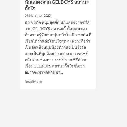
นักแสดงจาก GELBOYS สถานะ
กั๊กใจ
March 14, 2025
นิว ชยภัค หนุ่มสุดจี๊ด นักแสดงจากซีรีส์
วาย GELBOYS สถานะกั๊กใจ จะพามา
ทำความรู้จักกับหนุ่มหน้าใส นิว ชยภัค ที่
เรียกได้ว่าหล่อโดนใจสุด ๆ เพราะถือว่า
เป็นอีกหนึ่งหนุ่มน้อยที่กำลังเป็นไวรัล
และเป็นที่พูดถึงอย่างมากจากการแชร์
คลิปผ่านช่องทาง social จาก ซีรีส์วาย
เรื่อง GELBOYS สถานะกั๊กใจ ซึ่งเรา
อยากจะพาทุกท่านมา...
Read
Read More
more
about
เปิด
วาร์
ป
หนุ่ม
สุด
จี๊ด