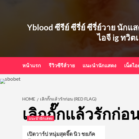
Skip
to
content
Yblood ซีรีย์ ซีรี่ย์ ซีรี่ย์วาย น
ไอจี ig ทวิต
หน้าแรก
รีวิวซีรีส์วาย
แนะนำนักแสดง
เน็ตไ
HOME
เลิกกั๊กแล้วรักก่อน (RED FLAG)
เลิกกั๊กแล้วรักก่
แนะนำนักแสดง
เปิดวาร์ป หนุ่มสุดจี๊ด นิว ชยภัค