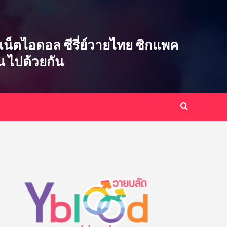
ซ่บ เน็ตไอดอล ซีรี่ย์วายไทย ซิกแพค
ิน ไปด้วยกัน