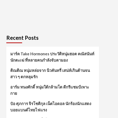
Recent Posts
มาร์ค Take Hormones ประวัติหนุ่มฮอต คณัสนันท์
นักตะเฆ่ ที่หลายคนกำลังจับตามอง
ติณติณ หนุ่มหล่อจาก นิวคันทรี่ เสน่ห์เกินต้านจน
สาว ๆ ตกหลุมรัก
อาร์ม ทนงศักดิ์ หนุ่มใต้กล้ามโต ดีกรีแชมป์เพาะ
กาย
ป๋อ ศุภการ จิรโชติกุล เน็ตไอดอล นักร้องนักแสดง
บอยแบนด์ไทยไฟแรง