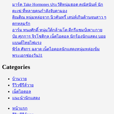
มาร์ค Take Hormones ประวัติหนุ่มฮอต คณัสนันท์ นัก
ตะเฆ่ ที่หลายคนกำลังจับตามอง
ติณติณ หนุ่มหล่อจาก นิวคันทรี่ เสน่ห์เกินต้านจนสาว ๆ
ตกหลุมรัก
อาร์ม ทนงศักดิ์ หนุ่มใต้กล้ามโต ดีกรีแชมป์เพาะกาย
ป๋อ ศุภการ จิรโชติกุล เน็ตไอดอล นักร้องนักแสดง บอย
แบนด์ไทยไฟแรง
พิร์ล ศัจกร ฉลาด เน็ตไอดอลนักแสดงหนุ่มหล่อเข้ม
พระเอกช่องวัน31
Categories
บ้านวาย
รีวิวซีรีส์วาย
เน็ตไอดอล
แนะนำนักแสดง
หน้าแรก