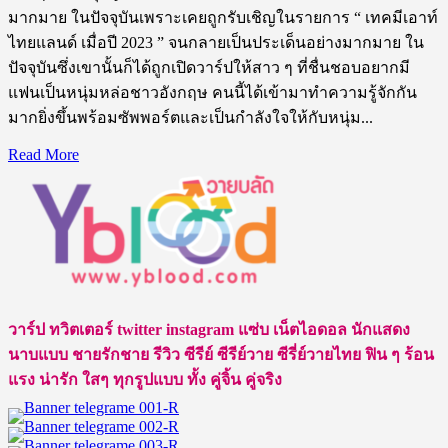
มากมาย ในปัจจุบันเพราะเคยถูกรับเชิญในรายการ “ เทคมีเอาท์
ไทยแลนด์ เมื่อปี 2023 ” จนกลายเป็นประเด็นอย่างมากมาย ใน
ปัจจุบันซึ่งเขานั้นก็ได้ถูกเปิดวาร์ปให้สาว ๆ ที่ชื่นชอบอยากมี
แฟนเป็นหนุ่มหล่อชาวอังกฤษ คนนี้ได้เข้ามาทำความรู้จักกัน
มากยิ่งขึ้นพร้อมซัพพอร์ตและเป็นกำลังใจให้กับหนุ่ม...
Read
Read More
more
about
เปิด
วาร์
ป
Patrick
Bevis
หนุ่ม
วาร์ป ทวิตเตอร์ twitter instagram แซ่บ เน็ตไอดอล นักแสดง
โสด
นาบแบบ ชายรักชาย รีวิว ซีรีย์ ซีรีย์วาย ซีรี่ย์วายไทย ฟิน ๆ ร้อน
สาย
แรง น่ารัก ใสๆ ทุกรูปแบบ ทั้ง คู่จิ้น คู่จริง
ฝ
อชา
วอังกฤษ