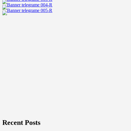
ที่
หลง
รัก
เมือง
ไทย
และ
อยาก
มี
สาว
ไทย
รู้
ใจ
สัก
คน
Recent Posts