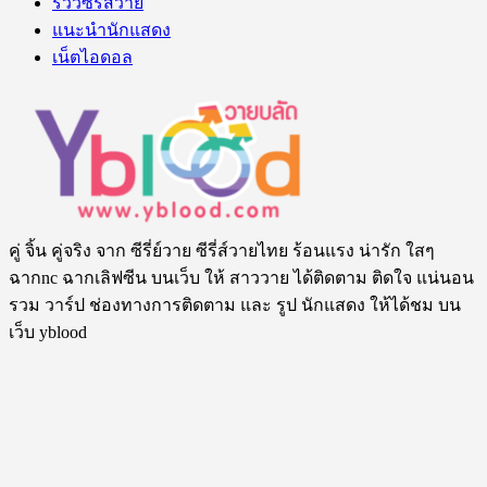
รีวิวซีรีส์วาย
แนะนำนักแสดง
เน็ตไอดอล
คู่ จิ้น คู่จริง จาก ซีรี่ย์วาย ซีรี่ส์วายไทย ร้อนแรง น่ารัก ใสๆ
ฉากnc ฉากเลิฟซีน บนเว็บ ให้ สาววาย ได้ติดตาม ติดใจ แน่นอน
รวม วาร์ป ช่องทางการติดตาม และ รูป นักแสดง ให้ได้ชม บน
เว็บ yblood
สนับสนุนโดย
Sbobet
Tags