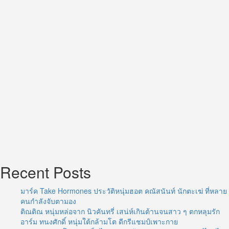
ทองคำ
Recent Posts
มาร์ค Take Hormones ประวัติหนุ่มฮอต คณัสนันท์ นักตะเฆ่ ที่หลาย
คนกำลังจับตามอง
ติณติณ หนุ่มหล่อจาก นิวคันทรี่ เสน่ห์เกินต้านจนสาว ๆ ตกหลุมรัก
อาร์ม ทนงศักดิ์ หนุ่มใต้กล้ามโต ดีกรีแชมป์เพาะกาย