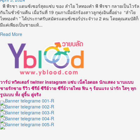
พี พีรชา แดนซ์เซอร์สุดแซ่บ ของ ลำไย ไหทองคำ พี พีรชา กลายเป็นไวรัล
กันในชั่วข้ามคืน เมื่อวันที่ 19 กุมภาเมื่อนักร้องสาวลูกทุ่งอินดี้อย่าง “ลำไย
ไหทองคำ ” ได้ประกาศรับสมัครแดนซ์เซอร์ประจำวง 2 คน โดยคุณสมบัติก็
มีแค่เพียงเป็นชายแท้...
Read
Read More
more
about
เปิด
วาร์
ป
พี
พีร
วาร์ป ทวิตเตอร์ twitter instagram แซ่บ เน็ตไอดอล นักแสดง นาบแบบ
ชา
ชายรักชาย รีวิว ซีรีย์ ซีรีย์วาย ซีรี่ย์วายไทย ฟิน ๆ ร้อนแรง น่ารัก ใสๆ ทุก
แดน
รูปแบบ ทั้ง คู่จิ้น คู่จริง
ซ์
เซอร์
สุด
แซ่บ
ของ
ลำไย
ไห