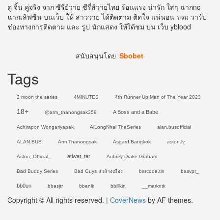
คู่ จิ้น คู่จริง จาก ซีรี่ย์วาย ซีรี่ส์วายไทย ร้อนแรง น่ารัก ใสๆ ฉากnc
ฉากเลิฟซีน บนเว็บ ให้ สาววาย ได้ติดตาม ติดใจ แน่นอน รวม วาร์ป
ช่องทางการติดตาม และ รูป นักแสดง ให้ได้ชม บน เว็บ yblood
สนับสนุนโดย
Sbobet
Tags
2 moon the series
4MINUTES
4th Runner Up Man of The Year 2023
18+
A Boss and a Babe
@arm_thanongsak359
Achirapon Wongariyapak
AiLongNhai TheSeries
alan.busofficial
ALAN BUS
Arm Thanongsak
Asgard Bangkok
aston.lv
atiwat_tar
Aston_Official_
Aubrey Drake Graham
Bad Buddy Series
Bad Guys ล่าล้างเมือง
barcode.tin
basvpr_
bb0un
bbasjtr
bbenlk
bbillkin
__markntk
Copyright © All rights reserved.
|
CoverNews
by AF themes.