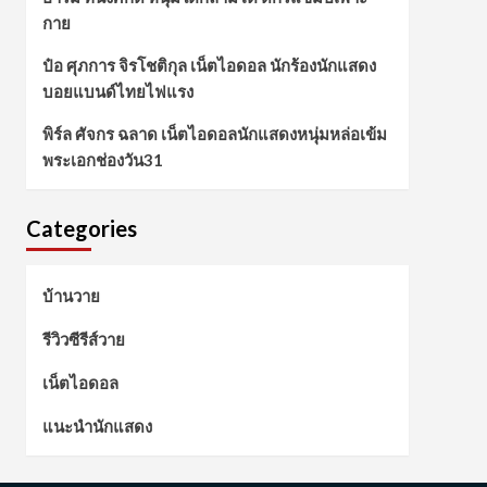
กาย
ป๋อ ศุภการ จิรโชติกุล เน็ตไอดอล นักร้องนักแสดง
บอยแบนด์ไทยไฟแรง
พิร์ล ศัจกร ฉลาด เน็ตไอดอลนักแสดงหนุ่มหล่อเข้ม
พระเอกช่องวัน31
Categories
บ้านวาย
รีวิวซีรีส์วาย
เน็ตไอดอล
แนะนำนักแสดง