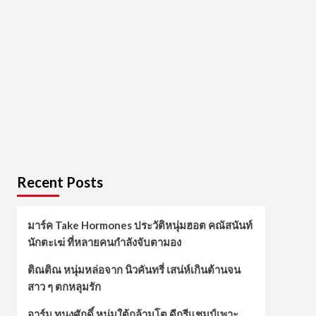
Recent Posts
มาร์ค Take Hormones ประวัติหนุ่มฮอต คณัสนันท์
นักตะเฆ่ ที่หลายคนกำลังจับตามอง
ติณติณ หนุ่มหล่อจาก นิวคันทรี่ เสน่ห์เกินต้านจน
สาว ๆ ตกหลุมรัก
อาร์ม ทนงศักดิ์ หนุ่มใต้กล้ามโต ดีกรีแชมป์เพาะ