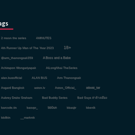
ags
2 moon the series
4MINUTES
18+
4th Runner Up Man of The Year 2023
A Boss and a Babe
@arm_thanongsak359
Achirapon Wongariyapak
AiLongNhai TheSeries
alan.busofficial
ALAN BUS
Arm Thanongsak
atiwat_tar
Asgard Bangkok
aston.lv
Aston_Official_
Aubrey Drake Graham
Bad Buddy Series
Bad Guys ล่าล้างเมือง
bb0un
barcode.tin
basvpr_
bbasjtr
bbenlk
bbillkin
__markntk