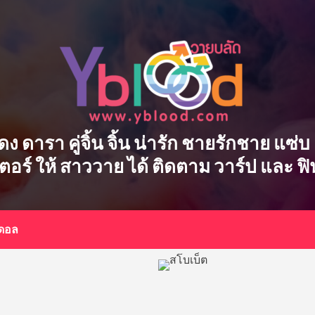
ักแสดง ดารา คู่จิ้น จิ้น น่ารัก ชายรักชาย แ
เตอร์ ให้ สาววาย ได้ ติดตาม วาร์ป และ ฟ
อดอล