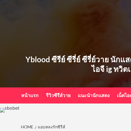
Skip
to
content
Yblood ซีรีย์ ซีรี่ย์ ซีรี่ย์วาย น
ไอจี ig ทวิต
หน้าแรก
รีวิวซีรีส์วาย
แนะนำนักแสดง
เน็ตไ
HOME
แอบหลงรักซีรีส์