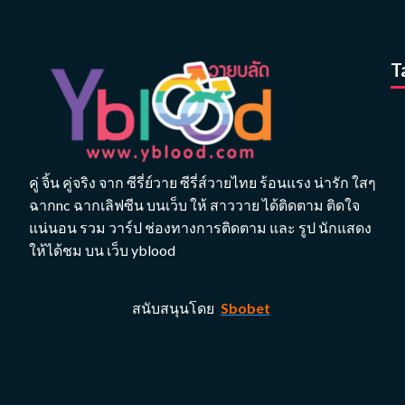
T
คู่ จิ้น คู่จริง จาก ซีรี่ย์วาย ซีรี่ส์วายไทย ร้อนแรง น่ารัก ใสๆ
ฉากnc ฉากเลิฟซีน บนเว็บ ให้ สาววาย ได้ติดตาม ติดใจ
แน่นอน รวม วาร์ป ช่องทางการติดตาม และ รูป นักแสดง
ให้ได้ชม บน เว็บ yblood
สนับสนุนโดย
Sbobet