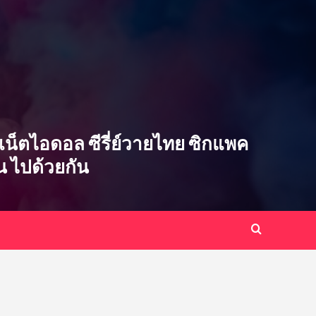
ซ่บ เน็ตไอดอล ซีรี่ย์วายไทย ซิกแพค
ิน ไปด้วยกัน