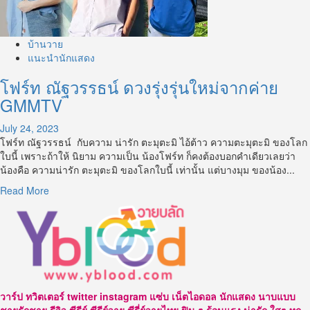
บ้านวาย
แนะนำนักแสดง
โฟร์ท ณัฐวรรธน์ ดวงรุ่งรุ่นใหม่จากค่าย
GMMTV
July 24, 2023
โฟร์ท ณัฐวรรธน์ กับความ น่ารัก ตะมุตะมิ ไอ้ต้าว ความตะมุตะมิ ของโลก
ใบนี้ เพราะถ้าให้ นิยาม ความเป็น น้องโฟร์ท ก็คงต้องบอกคำเดียวเลยว่า
น้องคือ ความน่ารัก ตะมุตะมิ ของโลกใบนี้ เท่านั้น แต่บางมุม ของน้อง...
Read
Read More
more
about
โฟร์ท
ณัฐ
วรรธ
น์
ดวง
วาร์ป ทวิตเตอร์ twitter instagram แซ่บ เน็ตไอดอล นักแสดง นาบแบบ
รุ่ง