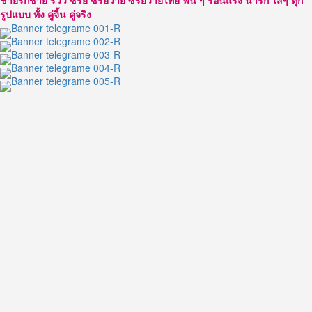
ชายรักชาย รีวิว ซีรีย์ ซีรีย์วาย ซีรี่ย์วายไทย ฟิน ๆ ร้อนแรง น่ารัก ใสๆ ทุก
รุ่น
รูปแบบ ทั้ง คู่จิ้น คู่จริง
ใหม่
จาก
ค่าย
GMMTV