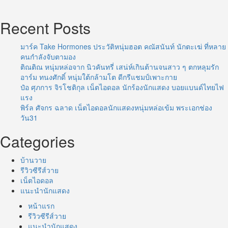
Recent Posts
มาร์ค Take Hormones ประวัติหนุ่มฮอต คณัสนันท์ นักตะเฆ่ ที่หลาย
คนกำลังจับตามอง
ติณติณ หนุ่มหล่อจาก นิวคันทรี่ เสน่ห์เกินต้านจนสาว ๆ ตกหลุมรัก
อาร์ม ทนงศักดิ์ หนุ่มใต้กล้ามโต ดีกรีแชมป์เพาะกาย
ป๋อ ศุภการ จิรโชติกุล เน็ตไอดอล นักร้องนักแสดง บอยแบนด์ไทยไฟ
แรง
พิร์ล ศัจกร ฉลาด เน็ตไอดอลนักแสดงหนุ่มหล่อเข้ม พระเอกช่อง
วัน31
Categories
บ้านวาย
รีวิวซีรีส์วาย
เน็ตไอดอล
แนะนำนักแสดง
หน้าแรก
รีวิวซีรีส์วาย
แนะนำนักแสดง