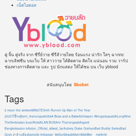
เน็ตไอดอล
คู่ จิ้น คู่จริง จาก ซีรี่ย์วาย ซีรี่ส์วายไทย ร้อนแรง น่ารัก ใสๆ ฉากnc
ฉากเลิฟซีน บนเว็บ ให้ สาววาย ได้ติดตาม ติดใจ แน่นอน รวม วาร์ป
ช่องทางการติดตาม และ รูป นักแสดง ให้ได้ชม บน เว็บ yblood
สนับสนุนโดย
Sbobet
Tags
2 moon the series
4MINUTES
4th Runner Up Man of The Year
18+
A Boss and a Babe
2023
@arm_thanongsak359
Achirapon Wongariyapak
AiLongNhai
TheSeries
alan.busofficial
ALAN BUS
Arm Thanongsak
Asgard
atiwat_tar
Bangkok
aston.lv
Aston_Official_
Aubrey Drake Graham
Bad Buddy Series
Bad
bb0un
Guys ล่าล้างเมือง
barcode.tin
basvpr_
bbasjtr
bbenlk
bbillkin
__markntk