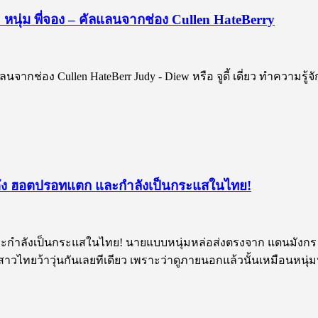
กับ 2 หนุ่ม พี่จอง – คัลแลนจากช่อง Cullen HateBerry
ัลแลนจากช่อง Cullen HateBerr Judy - Diew หรือ จูดี้ เดี่ยว ทำความรู้จั
ด่งดัง ฮอตปรอทแตก และกำลังเป็นกระแสในไทย!
ะกำลังเป็นกระแสในไทย! นายแบบหนุ่มหล่อส่งตรงจาก แดนมังกร พุ่งเข
าสาวไทยว้าวุ่นกันเลยทีเดียว เพราะว่าดูภายนอกแล้วนั้นเหมือนหนุ่มห