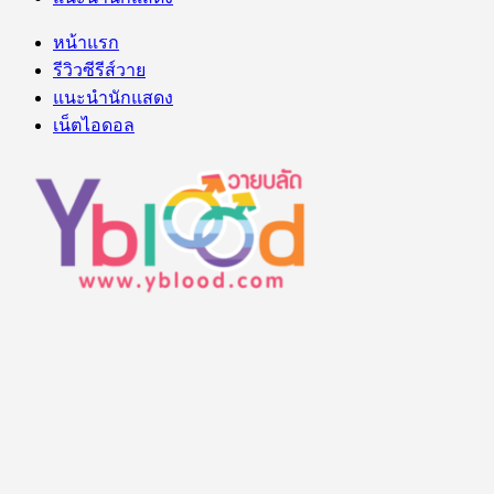
หน้าแรก
รีวิวซีรีส์วาย
แนะนำนักแสดง
เน็ตไอดอล
คู่ จิ้น คู่จริง จาก ซีรี่ย์วาย ซีรี่ส์วายไทย ร้อนแรง น่ารัก ใส
Tags