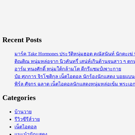
กำลัง
เป็นก
ระ
แส
ใน
Recent Posts
ไทย!
มาร์ค Take Hormones ประวัติหนุ่มฮอต คณัสนันท์ นักตะเฆ
ติณติณ หนุ่มหล่อจาก นิวคันทรี่ เสน่ห์เกินต้านจนสาว ๆ ตก
อาร์ม ทนงศักดิ์ หนุ่มใต้กล้ามโต ดีกรีแชมป์เพาะกาย
ป๋อ ศุภการ จิรโชติกุล เน็ตไอดอล นักร้องนักแสดง บอยแบ
พิร์ล ศัจกร ฉลาด เน็ตไอดอลนักแสดงหนุ่มหล่อเข้ม พระเอก
Categories
บ้านวาย
รีวิวซีรีส์วาย
เน็ตไอดอล
แนะนำนักแสดง