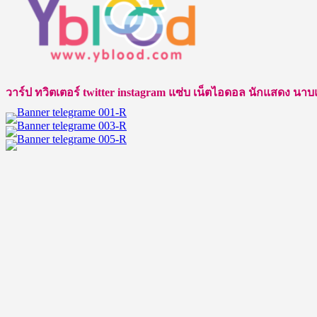
เปิด
ที่
วาร์
สร้าง
ป
สีสัน
Jianghaili
ให้
ไห่
กับ
วาร์ป ทวิตเตอร์ twitter instagram แซ่บ เน็ตไอดอล นักแสดง นาบแบบ ชา
ลี่
2
เจียง
หนุ่ม
นาย
พี่
แบบ
จอง
ชาว
–
จีน
คัล
สุด
แลน
โด่ง
จาก
ดัง
ช่อง
Cullen
ฮอต
HateBerry
ปรอท
แตก
และ