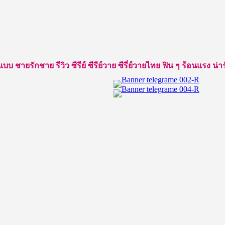
ยรักชาย รีวิว ซีรีย์ ซีรีย์วาย ซีรี่ย์วายไทย ฟิน ๆ ร้อนแรง น่ารัก ใ