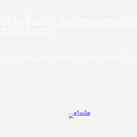
ดารา คู่จิ้น จิ้น น่ารัก ชายรักชาย แซ่บ เน
 ฟิน ไปด้วยกัน
ชายรักชาย แซ่บ เน็ตไอดอล ซีรี่ย์วายไทย ซิกแพค ไอจี ig ทวิตเตอร์ ให้