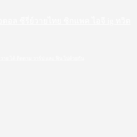
็ตไอดอล ซีรี่ย์วายไทย ซิกแพค ไอจี ig ทวิต
 สาววาย ได้ ติดตาม วาร์ป และ ฟิน ไปด้วยกัน