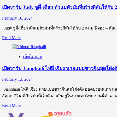
ป
เปิดวาร์ป Judy จูดี้-เดี่ยว ตัวแม่ตัวมัมที่สร้างสีสันให้
Huy
Hoang
February 16, 2024
นาย
แบบ
Judy จูดี้-เดี่ยว ตัวแม่ตัวมัมที่สร้างสีสันให้กับ 2 หนุ่ม พี่จอง – ค
หนุ่ม
Read
Read More
หล่อ
more
ที่
about
อิมพอร์ต
เปิด
เน็ตไอดอล
มา
วาร์
จาก
ป
เปิดวาร์ป Jianghaili ไห่ลี่ เจียง นายแบบชาวจีนสุดโ
ประเทศ
Judy
จู
เพื่อน
February 13, 2024
ดี้-
บ้าน
Jianghaili ไห่ลี่ เจียง นายแบบชาวจีนสุดโด่งดัง ฮอตปรอทแตก แล
เดี่ยว
งาน
สัญชาติจีน ที่ปัจจุบันนี้เจ้าตัวอาศัยอยู่ในประเทศไทย งานนี้ทำเอ
ตัว
ดี
แม่
แบบ
Read
Read More
ตัว
more
สุดๆ
about
มัม