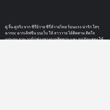
2 moon the series
4MINUTES
4th Runner Up Man of The Year 2023
18+
A Boss and a Babe
@arm_thanongsak359
Achirapon Wongariyapak
AiLongNhai TheSeries
alan.busofficial
ALAN BUS
Arm Thanongsak
Asgard Bangkok
aston.lv
atiwat_tar
Aston_Official_
Aubrey Drake Graham
Bad Buddy Series
Bad Guys ล่าล้างเมือง
barcode.tin
basvpr_
bb0un
bbasjtr
bbenlk
bbillkin
__markntk
Copyright © All rights reserved.
|
CoverNews
by AF
themes.