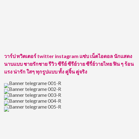
สเน่ห์
วาร์ป ทวิตเตอร์ twitter instagram แซ่บ เน็ตไอดอล นักแสดง
แรง
นาบแบบ ชายรักชาย รีวิว ซีรีย์ ซีรีย์วาย ซีรี่ย์วายไทย ฟิน ๆ ร้อน
สุด
แรง น่ารัก ใสๆ ทุกรูปแบบ ทั้ง คู่จิ้น คู่จริง
ๆ