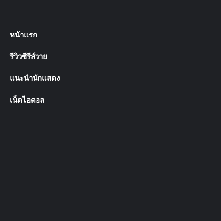
เน็ตไอดอล
คู่ จิ้น คู่จริง จาก ซีรี่ย์วาย ซีรี่ส์วายไทย ร้อนแรง น่ารัก ใสๆ
ฉากnc ฉากเลิฟซีน บนเว็บ ให้ สาววาย ได้ติดตาม ติดใจ
แน่นอน รวม วาร์ป ช่องทางการติดตาม และ รูป นักแสดง ให้
ได้ชม บน เว็บ yblood
สนับสนุนโดย
Sbobet
Tags