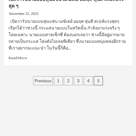
สุด ๆ
November 22, 2023
เปิดวาร์ปนายแบบหุ่นแซ่บ เมฆ์เดย์ อมฤต หุ่นดี สเน่ห์แรงสุดๆ
เรียกได้ว่าช่วงนี้ กระแสนายแบบในทวิตนั้น กำลังมาแรงจริง ๆ
โดยเฉพาะ นายแบบสายเซ็กซี่ ต้องบอกเลยว่า ช่วงนี้มีอยู่มากมาย
กลายเป็นกระแส โด่งดังไปเลยทีเดียว ซึ่งนายแบบหนุ่มหล่ออีกราย
ที่เราอยากจะแนะนำ ในวันนี้ก็คือ...
Read
Read More
more
about
เปิด
Posts
วาร์
5
Previous
1
2
3
4
ปนาย
pagination
แบบ
หุ่น
แซ่บ
เมฆ์
เดย์
อมฤต
หุ่น
ดี