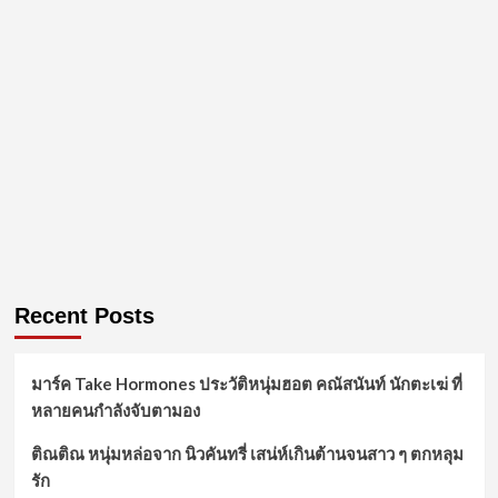
Recent Posts
มาร์ค Take Hormones ประวัติหนุ่มฮอต คณัสนันท์ นักตะเฆ่ ที่
หลายคนกำลังจับตามอง
ติณติณ หนุ่มหล่อจาก นิวคันทรี่ เสน่ห์เกินต้านจนสาว ๆ ตกหลุม
รัก
อาร์ม ทนงศักดิ์ หนุ่มใต้กล้ามโต ดีกรีแชมป์เพาะกาย
ป๋อ ศุภการ จิรโชติกุล เน็ตไอดอล นักร้องนักแสดง บอยแบนด์
ไทยไฟแรง
พิร์ล ศัจกร ฉลาด เน็ตไอดอลนักแสดงหนุ่มหล่อเข้ม พระเอก
ช่องวัน31