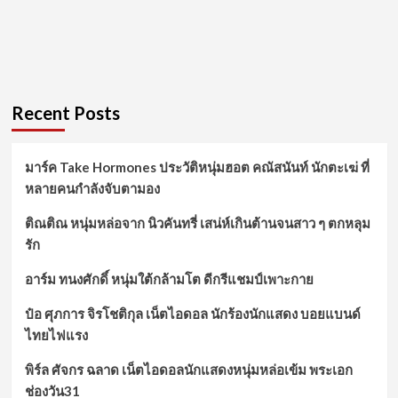
Recent Posts
มาร์ค Take Hormones ประวัติหนุ่มฮอต คณัสนันท์ นักตะเฆ่ ที่
หลายคนกำลังจับตามอง
ติณติณ หนุ่มหล่อจาก นิวคันทรี่ เสน่ห์เกินต้านจนสาว ๆ ตกหลุม
รัก
อาร์ม ทนงศักดิ์ หนุ่มใต้กล้ามโต ดีกรีแชมป์เพาะกาย
ป๋อ ศุภการ จิรโชติกุล เน็ตไอดอล นักร้องนักแสดง บอยแบนด์
ไทยไฟแรง
พิร์ล ศัจกร ฉลาด เน็ตไอดอลนักแสดงหนุ่มหล่อเข้ม พระเอก
ช่องวัน31