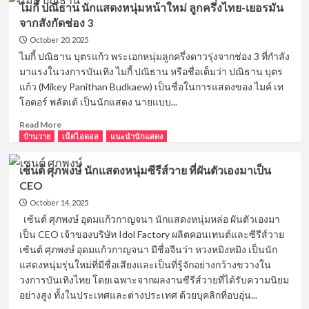
ไมกี้ ปณิธาน นักแสดงหนุ่มหน้าใหม่ ลูกครึ่งไทย-เยอรมัน
Xiaolong
จากสังกัดช่อง 3
แชมป์
เพาะ
October 20, 2025
กาย
ไมกี้ ปณิธาน บุตรแก้ว พระเอกหนุ่มลูกครึ่งดาวรุ่งจากช่อง 3 ที่กำลัง
แห่ง
มาแรงในวงการบันเทิง ไมกี้ ปณิธาน หรือชื่อเต็มว่า ปณิธาน บุตร
เอเชีย
แก้ว (Mikey Panithan Budkaew) เป็นชื่อในการแสดงของ ไมค์ เท
นาย
โอดอร์ พลัตเต้ เป็นนักแสดง นายแบบ...
แบบ
หล่อ
Read
Read More
ล่ำ
more
บ้านวาย
เน็ตไอดอล
แนะนำนักแสดง
กล้าม
about
โต
ไม
เซ้นต์ ศุภพงษ์ นักแสดงหนุ่มซีรีส์วาย ที่ผันตัวเองมาเป็น
กี้
CEO
ปณิธาน
นัก
October 14, 2025
แสดง
เซ้นต์ ศุภพงษ์ อุดมแก้วกาญจนา นักแสดงหนุ่มหล่อ ผันตัวเองมา
หนุ่ม
เป็น CEO เจ้าของบริษัท Idol Factory ผลิตคอนเทนต์และซีรีส์วาย
หน้า
เซ้นต์ ศุภพงษ์ อุดมแก้วกาญจนา มีชื่อจีนว่า หวงหมิงหมิง เป็นนัก
ใหม่
แสดงหนุ่มรุ่นใหม่ที่มีชื่อเสียงและเป็นที่รู้จักอย่างกว้างขวางใน
ลูก
วงการบันเทิงไทย โดยเฉพาะจากผลงานซีรีส์วายที่ได้รับความนิยม
ครึ่ง
ไทย-
อย่างสูง ทั้งในประเทศและต่างประเทศ ด้วยบุคลิกที่อบอุ่น...
เยอรมัน