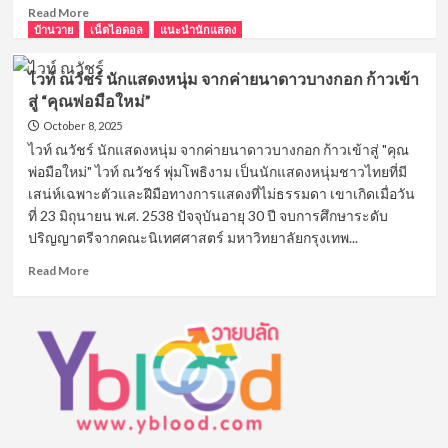
Read
Read More
จาก
more
บ้านวาย
เน็ตไอดอล
แนะนำนักแสดง
สังกัด
about
ช่อง
เซ้นต์
3
ไวท์ ณวัชร์ นักแสดงหนุ่ม จากค่ายนาดาวบางกอก ก้าวเข้า
ศุภ
สู่ “คุณพ่อมือใหม่”
พงษ์
นัก
October 8, 2025
แสดง
ไวท์ ณวัชร์ นักแสดงหนุ่ม จากค่ายนาดาวบางกอก ก้าวเข้าสู่ "คุณ
หนุ่ม
พ่อมือใหม่" ไวท์ ณวัชร์ พุ่มโพธิงาม เป็นนักแสดงหนุ่มชาวไทยที่มี
ซี
เสน่ห์เฉพาะตัวและฝีมือทางการแสดงที่ไม่ธรรมดา เขาเกิดเมื่อวัน
รีส์
ที่ 23 มิถุนายน พ.ศ. 2538 ปัจจุบันอายุ 30 ปี จบการศึกษาระดับ
วาย
ปริญญาตรีจากคณะนิเทศศาสตร์ มหาวิทยาลัยกรุงเทพ...
ที่
ผัน
Read
Read More
ตัว
more
เอง
about
มา
ไวท์
เป็น
ณ
CEO
วัชร์
นัก
แสดง
หนุ่ม
จาก