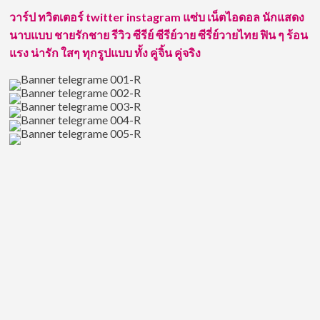
ค่าย
วาร์ป ทวิตเตอร์ twitter instagram แซ่บ เน็ตไอดอล นักแสดง
นา
นาบแบบ ชายรักชาย รีวิว ซีรีย์ ซีรีย์วาย ซีรี่ย์วายไทย ฟิน ๆ ร้อน
ดาว
บางกอก
แรง น่ารัก ใสๆ ทุกรูปแบบ ทั้ง คู่จิ้น คู่จริง
ก้าว
เข้า
สู่
“คุณ
พ่อ
มือ
ใหม่”