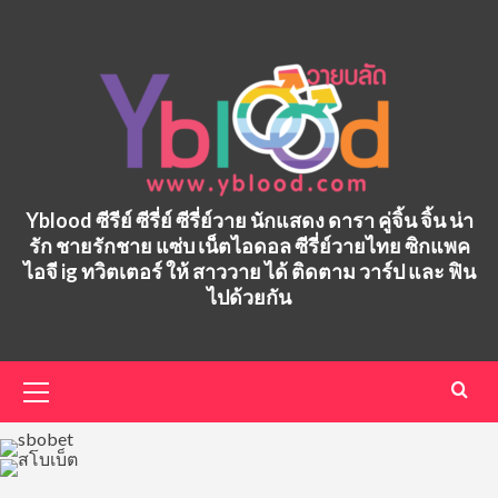
Skip
to
content
Yblood ซีรีย์ ซีรี่ย์ ซีรี่ย์วาย นักแสดง ดารา คู่จิ้น จิ้น น่า
รัก ชายรักชาย แซ่บ เน็ตไอดอล ซีรี่ย์วายไทย ซิกแพค
ไอจี ig ทวิตเตอร์ ให้ สาววาย ได้ ติดตาม วาร์ป และ ฟิน
ไปด้วยกัน
Primary
Menu