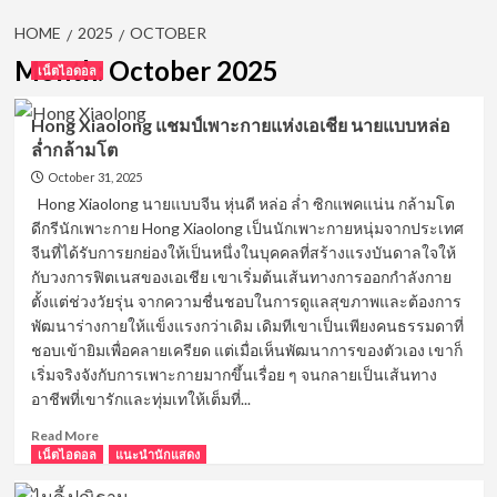
HOME
2025
OCTOBER
Month:
October 2025
เน็ตไอดอล
Hong Xiaolong แชมป์เพาะกายแห่งเอเชีย นายแบบหล่อ
ล่ำกล้ามโต
October 31, 2025
Hong Xiaolong นายแบบจีน หุ่นดี หล่อ ล่ำ ซิกแพคแน่น กล้ามโต
ดีกรีนักเพาะกาย Hong Xiaolong เป็นนักเพาะกายหนุ่มจากประเทศ
จีนที่ได้รับการยกย่องให้เป็นหนึ่งในบุคคลที่สร้างแรงบันดาลใจให้
กับวงการฟิตเนสของเอเชีย เขาเริ่มต้นเส้นทางการออกกำลังกาย
ตั้งแต่ช่วงวัยรุ่น จากความชื่นชอบในการดูแลสุขภาพและต้องการ
พัฒนาร่างกายให้แข็งแรงกว่าเดิม เดิมทีเขาเป็นเพียงคนธรรมดาที่
ชอบเข้ายิมเพื่อคลายเครียด แต่เมื่อเห็นพัฒนาการของตัวเอง เขาก็
เริ่มจริงจังกับการเพาะกายมากขึ้นเรื่อย ๆ จนกลายเป็นเส้นทาง
อาชีพที่เขารักและทุ่มเทให้เต็มที่...
Read
Read More
more
เน็ตไอดอล
แนะนำนักแสดง
about
Hong