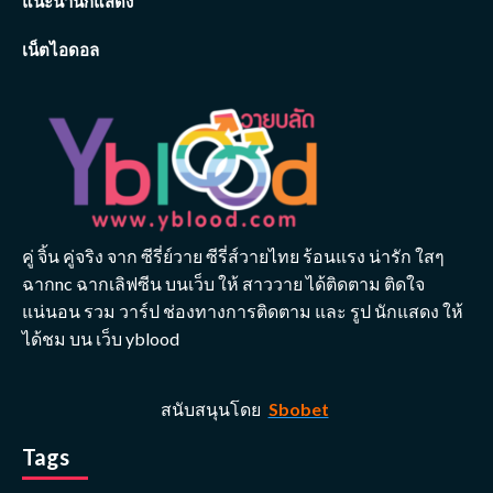
แนะนำนักแสดง
เน็ตไอดอล
คู่ จิ้น คู่จริง จาก ซีรี่ย์วาย ซีรี่ส์วายไทย ร้อนแรง น่ารัก ใสๆ
ฉากnc ฉากเลิฟซีน บนเว็บ ให้ สาววาย ได้ติดตาม ติดใจ
แน่นอน รวม วาร์ป ช่องทางการติดตาม และ รูป นักแสดง ให้
ได้ชม บน เว็บ yblood
สนับสนุนโดย
Sbobet
Tags